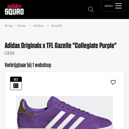
MENU
Terug
Home
Adidas
Gazelle
Adidas Originals x TFL Gazelle "Collegiate Purple"
EE8109
Verkrijgbaar bij 1 webshop
DEC
08