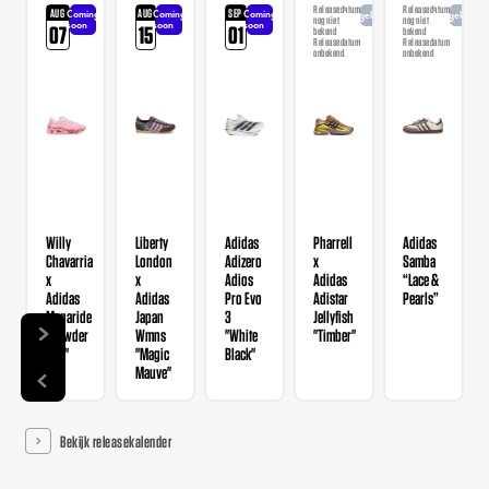
Releasedatum
Releasedatum
AUG
AUG
SEP
Coming
Coming
Coming
Aangekondigd
Aangekondi
nog niet
nog niet
soon
soon
soon
07
15
01
bekend
bekend
Releasedatum
Releasedatum
onbekend
onbekend
Willy
Liberty
Adidas
Pharrell
Adidas
Chavarria
London
Adizero
x
Samba
x
x
Adios
Adidas
“Lace &
Adidas
Adidas
Pro Evo
Adistar
Pearls”
Megaride
Japan
3
Jellyfish
"Powder
Wmns
"White
"Timber"
Red"
"Magic
Black"
Mauve"
Bekijk releasekalender