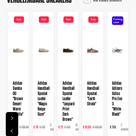
Coming
Sale
Sale
Sale
Sale
soon
Adidas
Adidas
Adidas
Adidas
Adidas
Samba
Handball
Handball
Handball
Adizero
OG
Spezial
Spezial
Spezial
Adios
"Brown
Loafer
Loafer
"Earth
Pro Evo
Desert
"Magic
"Leopard
Strata"
3
Warm
Beige
Print
"White
Vanilla"
Gum"
Dark
Black"
Brown"
14
9
16
23
2
€ 103,99
€ 129,99
€ 78
€ 120
€ 72
€ 130
€ 91,95
€ 109,95
€ 765
webshops
webshops
webshops
webshops
webshops