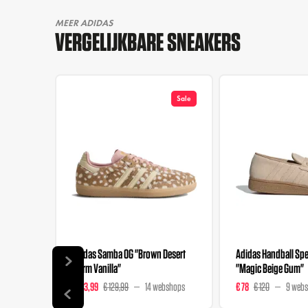
MEER ADIDAS
VERGELIJKBARE SNEAKERS
Sale
Adidas Samba OG "Brown Desert
Adidas Handball Spez
Warm Vanilla"
"Magic Beige Gum"
€ 103,99
€ 129,99
14 webshops
€ 78
€ 120
9 web