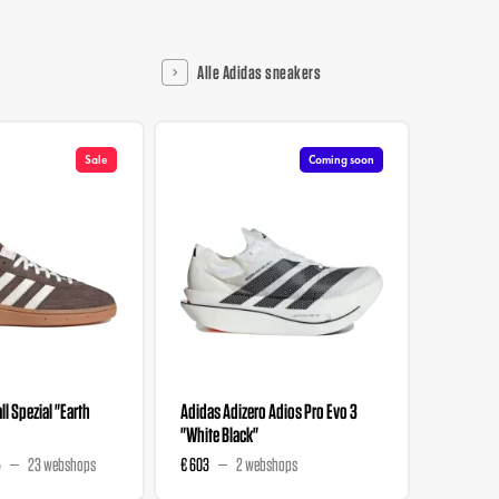
Alle Adidas sneakers
Sale
Coming soon
l Spezial "Earth
Adidas Adizero Adios Pro Evo 3
Liberty 
"White Black"
Wmns "M
5
23 webshops
€ 603
2 webshops
€ 129