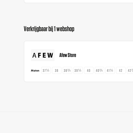
Verkrijgbaar bij 1 webshop
Afew Store
37⅓
38
38⅔
39⅓
40
40⅔
41⅓
42
42
Maten