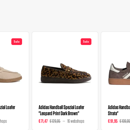
Sale
Sale
ial Loafer
Adidas Handball Spezial Loafer
Adidas Handbal
"Leopard Print Dark Brown"
Strata"
shops
€ 71,47
€ 129,95
16 webshops
€ 91,95
€ 109,9