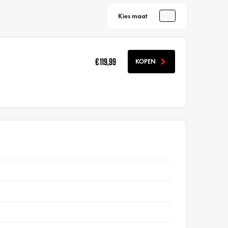
Kies maat
€ 119,99
KOPEN