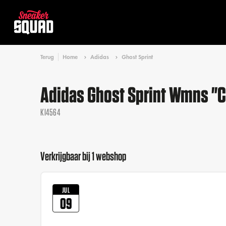
Terug
Home
Adidas
Ghost Sprint
Adidas Ghost Sprint Wmns "C
KI4564
Verkrijgbaar bij 1 webshop
JUL
09