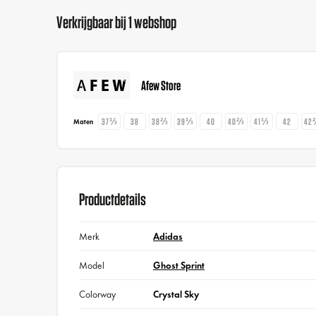
Verkrijgbaar bij 1 webshop
Afew Store
37⅓
38
38⅔
39⅓
40
40⅔
41⅓
42
42
Maten
Productdetails
Merk
Adidas
Model
Ghost Sprint
Colorway
Crystal Sky