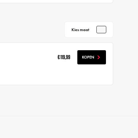
Kies maat
€ 119,99
KOPEN