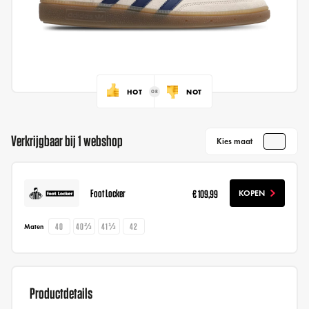
HOT
NOT
Verkrijgbaar bij 1 webshop
Kies maat
Foot Locker
€ 109,99
KOPEN
40
40⅔
41⅓
42
Maten
Productdetails