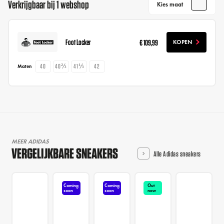
Verkrijgbaar bij 1 webshop
Kies maat
Foot Locker
€ 109,99
KOPEN
40
40⅔
41⅓
42
Maten
MEER ADIDAS
VERGELIJKBARE SNEAKERS
Alle Adidas sneakers
Coming
Coming
Out
soon
soon
now