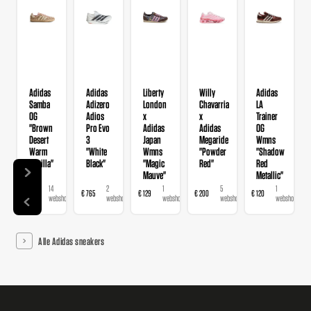
Adidas
Adidas
Liberty
Willy
Adidas
Samba
Adizero
London
Chavarria
LA
OG
Adios
x
x
Trainer
"Brown
Pro Evo
Adidas
Adidas
OG
Desert
3
Japan
Megaride
Wmns
Warm
"White
Wmns
"Powder
"Shadow
Vanilla"
Black"
"Magic
Red"
Red
Mauve"
Metallic"
14
2
1
5
1
€ 120
€ 765
€ 129
€ 200
€ 120
webshops
webshops
webshop
webshops
webshop
Alle Adidas sneakers