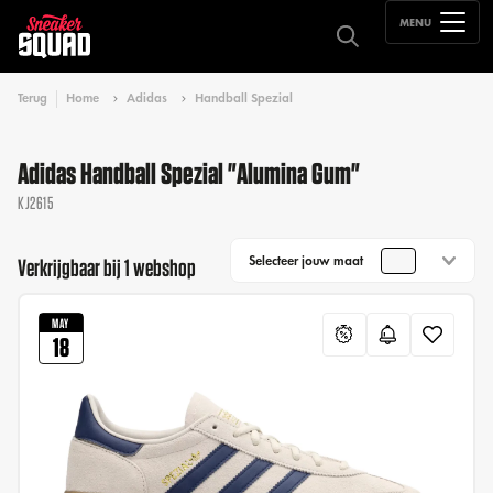
MENU
Terug
Home
Adidas
Handball Spezial
Adidas Handball Spezial "Alumina Gum"
KJ2615
Selecteer jouw maat
Verkrijgbaar bij 1 webshop
MAY
18