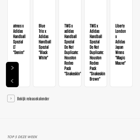
atmos x
Blue
TWG x
TWG x
Liberty
Adidas
Trio x
adidas
Adidas
London
Handball
Adidas
Handball
Handball
x
Spezial
Handball
Spezial
Spezial
Adidas
LT
Spezial
Do Not
Do Not
Japan
"Denim"
"Black
Duplicate:
Duplicate:
Wmns
White"
Houston
Houston
"Magic
Rodeo
Rodeo
Mauve"
Pack
Pack
"Snakeskin"
"Snakeskin
Brown"
Bekijk releasekalender
TOP 5 DEZE WEEK