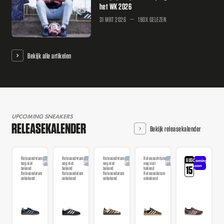
het WK 2026
31 MRT 2026
190X GELEZEN
Bekijk alle artikelen
UPCOMING SNEAKERS
RELEASEKALENDER
Bekijk releasekalender
Releasedatum
Releasedatum
Releasedatum
Releasedatum
AUG
Coming
Aangekondigd
Aangekondigd
Aangekondigd
Aangekondigd
nog niet
nog niet
nog niet
nog niet
soon
15
bekend
bekend
bekend
bekend
Releasedatum
Releasedatum
Releasedatum
Releasedatum
onbekend
onbekend
onbekend
onbekend