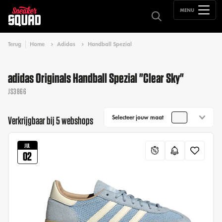
MENU
Terug
Home
Adidas
Handball Spezial
adidas Originals Handball Spezial "Clear Sky"
JS3866
Selecteer jouw maat
Verkrijgbaar bij 5 webshops
JUL
02