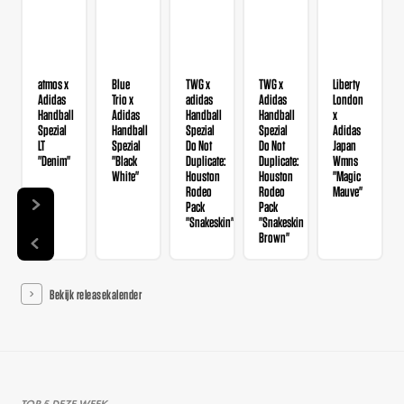
atmos x
Blue
TWG x
TWG x
Liberty
Adidas
Trio x
adidas
Adidas
London
Handball
Adidas
Handball
Handball
x
Spezial
Handball
Spezial
Spezial
Adidas
LT
Spezial
Do Not
Do Not
Japan
"Denim"
"Black
Duplicate:
Duplicate:
Wmns
White"
Houston
Houston
"Magic
Rodeo
Rodeo
Mauve"
Pack
Pack
"Snakeskin"
"Snakeskin
Brown"
Bekijk releasekalender