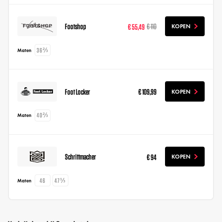
Footshop
€ 55,49
€ 110
KOPEN
36⅔
Maten
Foot Locker
€ 109,99
KOPEN
40⅔
Maten
Schrittmacher
€ 94
KOPEN
46
47⅓
Maten