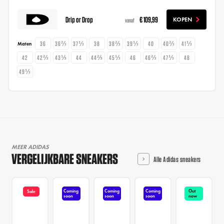
Drip or Drop
€ 109,99
KOPEN
vanaf
36
36⅔
37⅓
38
38⅔
39⅓
40
40⅔
41⅓
Maten
42
42⅔
43⅓
44
44⅔
45⅓
46
46⅔
47⅓
48
49⅓
MEER ADIDAS
VERGELIJKBARE SNEAKERS
Alle Adidas sneakers
Coming
Coming
Coming
Out
Sale
soon
soon
soon
now