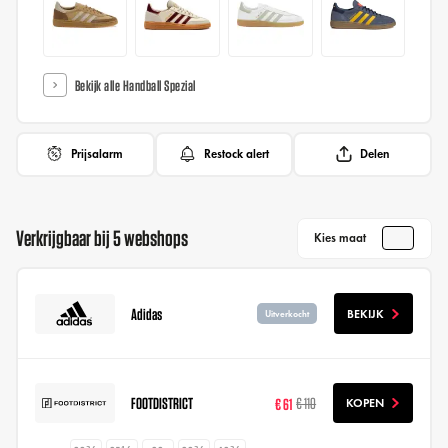
Bekijk alle Handball Spezial
Prijsalarm
Restock alert
Delen
Verkrijgbaar bij 5 webshops
Kies maat
Adidas
BEKIJK
Uitverkocht
FOOTDISTRICT
€ 61
€ 110
KOPEN