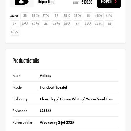
Drip or Drop
€ 109,99
KOPEN
vanaf
36
36⅔
37⅓
38
38⅔
39⅓
40
40⅔
41⅓
Maten
42
42⅔
43⅓
44
44⅔
45⅓
46
46⅔
47⅓
48
49⅓
Productdetails
Merk
Adidas
Model
Handball Spezial
Colorway
Clear Sky / Cream White / Warm Sandstone
Stylecode
JS3866
Releasedatum
Woensdag 2 jul 2025