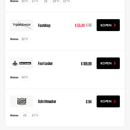
36⅔
37⅓
38
38⅔
42⅔
Maten
Footshop
€ 55,49
€ 110
KOPEN
36⅔
Maten
Foot Locker
€ 109,99
KOPEN
40⅔
Maten
Schrittmacher
€ 94
KOPEN
46
47⅓
Maten