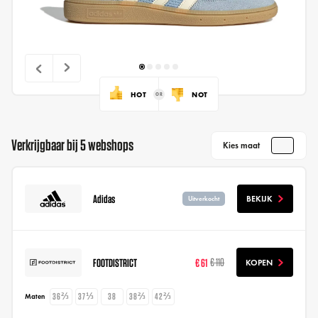
HOT
NOT
Verkrijgbaar bij 5 webshops
Kies maat
Adidas
BEKIJK
Uitverkocht
FOOTDISTRICT
€ 61
€ 110
KOPEN
36⅔
37⅓
38
38⅔
42⅔
Maten