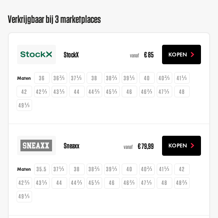
Verkrijgbaar bij 3 marketplaces
StockX
€ 85
KOPEN
vanaf
36
36⅔
37⅓
38
38⅔
39⅓
40
40⅔
41⅓
Maten
42
42⅔
43⅓
44
44⅔
45⅓
46
46⅔
47⅓
48
49⅓
Sneaxx
€ 79,99
KOPEN
vanaf
35.5
37⅓
38
38⅔
39⅓
40
40⅔
41⅓
42
Maten
42⅔
43⅓
44
44⅔
45⅓
46
46⅔
47⅓
48
48⅔
49⅓