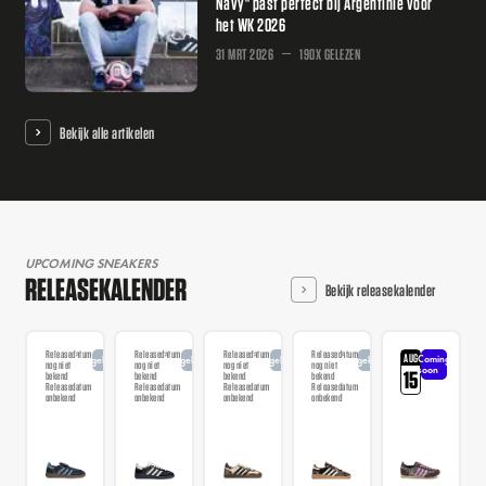
Navy" past perfect bij Argentinië voor
het WK 2026
31 MRT 2026
190X GELEZEN
Bekijk alle artikelen
UPCOMING SNEAKERS
RELEASEKALENDER
Bekijk releasekalender
Releasedatum
Releasedatum
Releasedatum
Releasedatum
AUG
Coming
Aangekondigd
Aangekondigd
Aangekondigd
Aangekondigd
nog niet
nog niet
nog niet
nog niet
soon
15
bekend
bekend
bekend
bekend
Releasedatum
Releasedatum
Releasedatum
Releasedatum
onbekend
onbekend
onbekend
onbekend