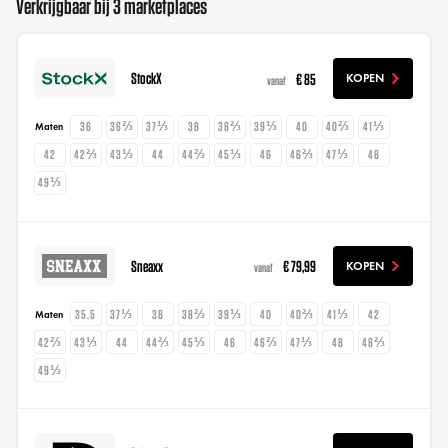
Verkrijgbaar bij 3 marketplaces
StockX
€ 85
KOPEN
vanaf
36
36⅔
37⅓
38
38⅔
39⅓
40
40⅔
41⅓
Maten
42
42⅔
43⅓
44
44⅔
45⅓
46
46⅔
47⅓
48
49⅓
Sneaxx
€ 79,99
KOPEN
vanaf
35.5
37⅓
38
38⅔
39⅓
40
40⅔
41⅓
42
Maten
42⅔
43⅓
44
44⅔
45⅓
46
46⅔
47⅓
48
48⅔
49⅓