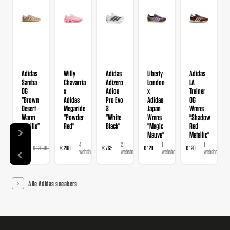
Adidas
Willy
Adidas
Liberty
Adidas
Samba
Chavarria
Adizero
London
LA
OG
x
Adios
x
Trainer
"Brown
Adidas
Pro Evo
Adidas
OG
Desert
Megaride
3
Japan
Wmns
Warm
"Powder
"White
Wmns
"Shadow
Vanilla"
Red"
Black"
"Magic
Red
Mauve"
Metallic"
14
4
2
1
1
€ 103,99
€ 129,99
€ 200
€ 765
€ 129
€ 120
webshops
webshops
webshops
webshop
webshop
Alle Adidas sneakers