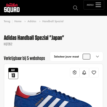
MENU
Terug
Home
Adidas
Handball Spezial
Adidas Handball Spezial "Japan"
HQ7262
Selecteer jouw maat
Verkrijgbaar bij 5 webshops
MAY
13