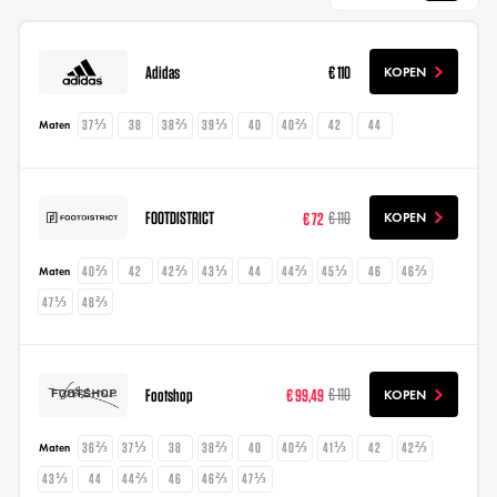
Adidas
€ 110
KOPEN
37⅓
38
38⅔
39⅓
40
40⅔
42
44
Maten
FOOTDISTRICT
€ 72
€ 110
KOPEN
40⅔
42
42⅔
43⅓
44
44⅔
45⅓
46
46⅔
Maten
47⅓
48⅔
Footshop
€ 99,49
€ 110
KOPEN
36⅔
37⅓
38
38⅔
40
40⅔
41⅓
42
42⅔
Maten
43⅓
44
44⅔
46
46⅔
47⅓