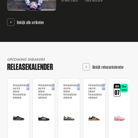
Bekijk alle artikelen
UPCOMING SNEAKERS
RELEASEKALENDER
Bekijk releasekalender
Releasedatum
Releasedatum
Releasedatum
Releasedatum
AUG
Out
Aangekondigd
Aangekondigd
Aangekondigd
Aangekondigd
nog niet
nog niet
nog niet
nog niet
now
07
bekend
bekend
bekend
bekend
Releasedatum
Releasedatum
Releasedatum
Releasedatum
onbekend
onbekend
onbekend
onbekend