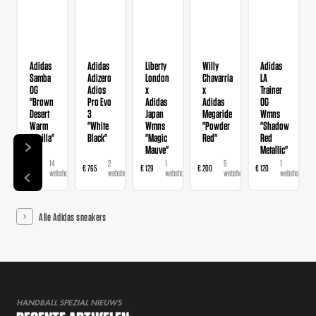
Adidas
Adidas
Liberty
Willy
Adidas
Samba
Adizero
London
Chavarria
LA
OG
Adios
x
x
Trainer
"Brown
Pro Evo
Adidas
Adidas
OG
Desert
3
Japan
Megaride
Wmns
Warm
"White
Wmns
"Powder
"Shadow
Vanilla"
Black"
"Magic
Red"
Red
Mauve"
Metallic"
14
2
1
5
1
€ 120
€ 765
€ 129
€ 200
€ 120
webshops
webshops
webshop
webshops
webshop
Alle Adidas sneakers
HANDBALL SPEZIAL NIEUWS