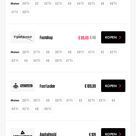
40⅔
42
42⅔
43⅓
44
44⅔
45⅓
46
46⅔
Maten
47⅓
48⅔
Footshop
€ 99,49
€ 110
KOPEN
36⅔
37⅓
38
38⅔
40
40⅔
41⅓
42
42⅔
Maten
43⅓
44
44⅔
46
46⅔
47⅓
Foot Locker
€ 109,99
KOPEN
38⅔
39⅓
40
40⅔
41⅓
42
42⅔
43⅓
44
Maten
44⅔
45⅓
48
49⅓
Asphaltgold
€ 109
KOPEN