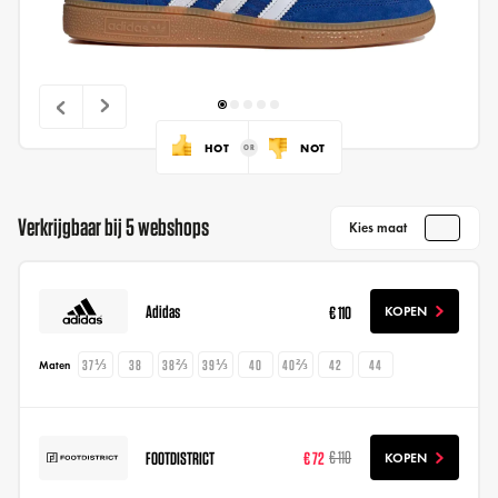
HOT
NOT
Verkrijgbaar bij 5 webshops
Kies maat
Adidas
€ 110
KOPEN
37⅓
38
38⅔
39⅓
40
40⅔
42
44
Maten
FOOTDISTRICT
€ 72
€ 110
KOPEN