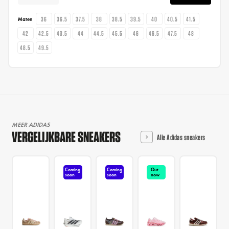
36
36.5
37.5
38
38.5
39.5
40
40.5
41.5
Maten
42
42.5
43.5
44
44.5
45.5
46
46.5
47.5
48
48.5
49.5
MEER ADIDAS
VERGELIJKBARE SNEAKERS
Alle Adidas sneakers
Coming
Coming
Out
soon
soon
now