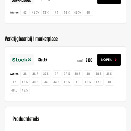
42
42⅔
43⅓
44
44⅔
45⅓
46
Maten
Verkrijgbaar bij 1 marketplace
StockX
€ 105
KOPEN
vanaf
36
36.5
37.5
38
38.5
39.5
40
40.5
41.5
Maten
42
42.5
43.5
44
44.5
45.5
46
46.5
47.5
48
48.5
49.5
Productdetails