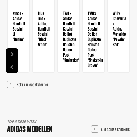
atmos x
Blue
TWG x
TWG x
Willy
Adidas
Trio x
adidas
Adidas
Chavarria
Handball
Adidas
Handball
Handball
x
Spezial
Handball
Spezial
Spezial
Adidas
LT
Spezial
Do Not
Do Not
Megaride
"Denim"
"Black
Duplicate:
Duplicate:
"Powder
White"
Houston
Houston
Red"
Rodeo
Rodeo
Pack
Pack
"Snakeskin"
"Snakeskin
Brown"
Bekijk releasekalender
TOP 5 DEZE WEEK
ADIDAS MODELLEN
Alle Adidas sneakers