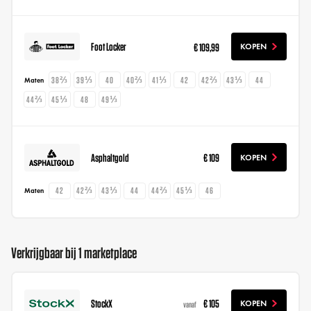
Foot Locker
€ 109,99
KOPEN
38⅔
39⅓
40
40⅔
41⅓
42
42⅔
43⅓
44
Maten
44⅔
45⅓
48
49⅓
Asphaltgold
€ 109
KOPEN
42
42⅔
43⅓
44
44⅔
45⅓
46
Maten
Verkrijgbaar bij 1 marketplace
StockX
€ 105
KOPEN
vanaf