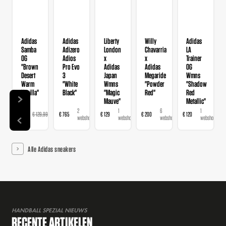
Adidas
Adidas
Liberty
Willy
Adidas
Samba
Adizero
London
Chavarria
LA
OG
Adios
x
x
Trainer
"Brown
Pro Evo
Adidas
Adidas
OG
Desert
3
Japan
Megaride
Wmns
Warm
"White
Wmns
"Powder
"Shadow
Vanilla"
Black"
"Magic
Red"
Red
Mauve"
Metallic"
14
2
1
6
1
€ 103,99
€ 129,99
€ 765
€ 129
€ 200
€ 120
webshops
webshops
webshop
webshops
webshop
Alle Adidas sneakers
HANDBALL SPEZIAL NIEUWS
RECENTE ARTIKELEN