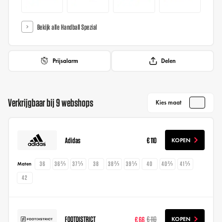
Bekijk alle Handball Spezial
Prijsalarm
Delen
Verkrijgbaar bij 9 webshops
Kies maat
Adidas
€ 110
KOPEN
36
36⅔
37⅓
38
38⅔
39⅓
40
40⅔
41⅓
Maten
42
FOOTDISTRICT
€ 66
€ 110
KOPEN