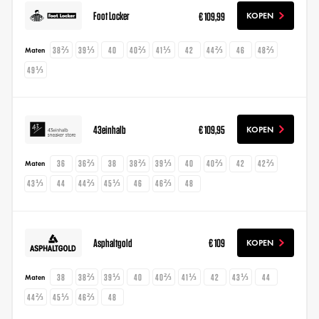
Foot Locker
€ 109,99
KOPEN
38⅔
39⅓
40
40⅔
41⅓
42
44⅔
46
48⅔
Maten
49⅓
43einhalb
€ 109,95
KOPEN
36
36⅔
38
38⅔
39⅓
40
40⅔
42
42⅔
Maten
43⅓
44
44⅔
45⅓
46
46⅔
48
Asphaltgold
€ 109
KOPEN
38
38⅔
39⅓
40
40⅔
41⅓
42
43⅓
44
Maten
44⅔
45⅓
46⅔
48