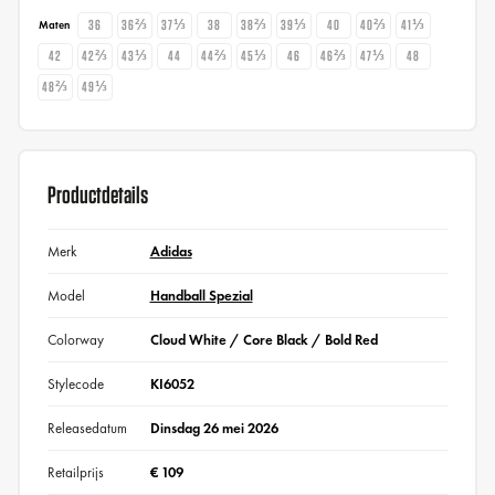
36
36⅔
37⅓
38
38⅔
39⅓
40
40⅔
41⅓
Maten
42
42⅔
43⅓
44
44⅔
45⅓
46
46⅔
47⅓
48
48⅔
49⅓
Productdetails
Merk
Adidas
Model
Handball Spezial
Colorway
Cloud White / Core Black / Bold Red
Stylecode
KI6052
Releasedatum
Dinsdag 26 mei 2026
Retailprijs
€ 109