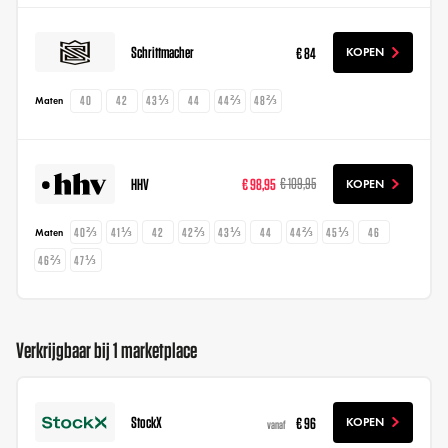
Schrittmacher
€ 84
KOPEN
40
42
43⅓
44
44⅔
48⅔
Maten
HHV
€ 98,95
€ 109,95
KOPEN
40⅔
41⅓
42
42⅔
43⅓
44
44⅔
45⅓
46
Maten
46⅔
47⅓
Verkrijgbaar bij 1 marketplace
StockX
€ 96
KOPEN
vanaf