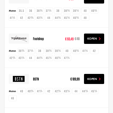
35.5
36
36⅔
37⅓
38
38⅔
39⅓
40
40⅔
Maten
41⅓
42
42⅔
43⅓
44
44⅔
45⅓
46⅔
48
Footshop
€ 93,49
€ 110
KOPEN
36⅔
37⅓
38
38⅔
39⅓
40
40⅔
41⅓
42
Maten
42⅔
43⅓
44
44⅔
45⅓
46⅔
47⅓
BSTN
€ 109,99
KOPEN
40
40⅔
41⅓
42
42⅔
43⅓
44
44⅔
45⅓
Maten
46