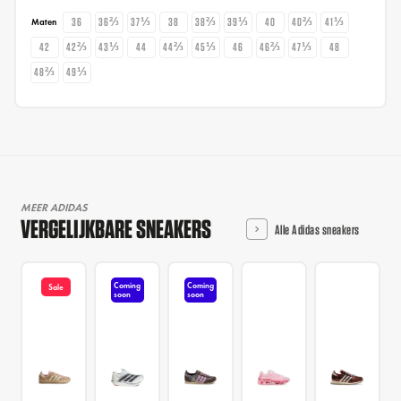
36
36⅔
37⅓
38
38⅔
39⅓
40
40⅔
41⅓
Maten
42
42⅔
43⅓
44
44⅔
45⅓
46
46⅔
47⅓
48
48⅔
49⅓
MEER ADIDAS
VERGELIJKBARE SNEAKERS
Alle Adidas sneakers
Coming
Coming
Sale
soon
soon