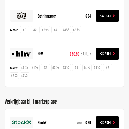
Schrittmacher
€ 84
KOPEN
40
42
43⅓
44
44⅔
48⅔
Maten
HHV
€ 98,95
€ 109,95
KOPEN
40⅔
41⅓
42
42⅔
43⅓
44
44⅔
45⅓
46
Maten
46⅔
47⅓
Verkrijgbaar bij 1 marketplace
StockX
€ 96
KOPEN
vanaf