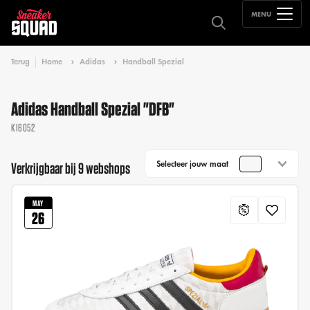
MENU
Terug
Home
Adidas
Handball Spezial
Adidas Handball Spezial "DFB"
KI6052
Selecteer jouw maat
Verkrijgbaar bij 9 webshops
MAY
26