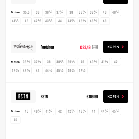
35.5
36
36⅔
37⅓
38
38⅔
39⅓
40
40⅔
Maten
41⅓
42
42⅔
43⅓
44
44⅔
45⅓
46⅔
48
Footshop
€ 93,49
€ 110
KOPEN
36⅔
37⅓
38
38⅔
39⅓
40
40⅔
41⅓
42
Maten
42⅔
43⅓
44
44⅔
45⅓
46⅔
47⅓
BSTN
€ 109,99
KOPEN
40
40⅔
41⅓
42
42⅔
43⅓
44
44⅔
45⅓
Maten
46