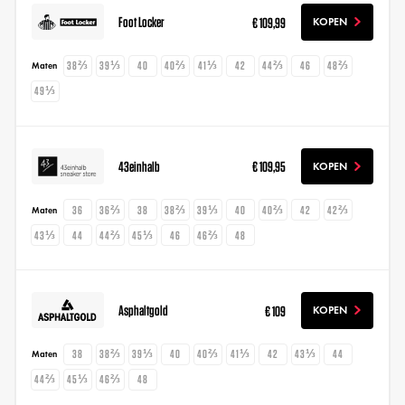
Foot Locker
€ 109,99
KOPEN
38⅔
39⅓
40
40⅔
41⅓
42
44⅔
46
48⅔
Maten
49⅓
43einhalb
€ 109,95
KOPEN
36
36⅔
38
38⅔
39⅓
40
40⅔
42
42⅔
Maten
43⅓
44
44⅔
45⅓
46
46⅔
48
Asphaltgold
€ 109
KOPEN
38
38⅔
39⅓
40
40⅔
41⅓
42
43⅓
44
Maten
44⅔
45⅓
46⅔
48