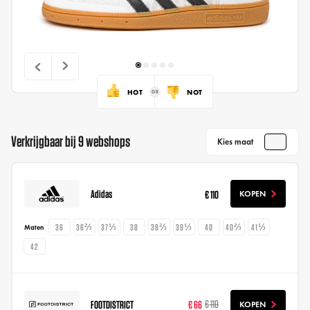
HOT
NOT
Verkrijgbaar bij 9 webshops
Kies maat
Adidas
€ 110
KOPEN
36
36⅔
37⅓
38
38⅔
39⅓
40
40⅔
41⅓
Maten
42
FOOTDISTRICT
€ 66
€ 110
KOPEN