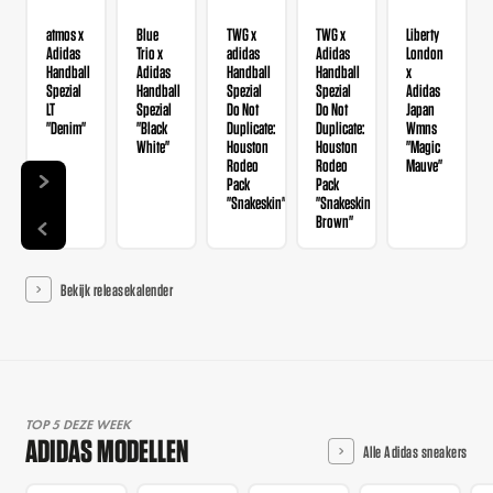
atmos x
Blue
TWG x
TWG x
Liberty
Adidas
Trio x
adidas
Adidas
London
Handball
Adidas
Handball
Handball
x
Spezial
Handball
Spezial
Spezial
Adidas
LT
Spezial
Do Not
Do Not
Japan
"Denim"
"Black
Duplicate:
Duplicate:
Wmns
White"
Houston
Houston
"Magic
Rodeo
Rodeo
Mauve"
Pack
Pack
"Snakeskin"
"Snakeskin
Brown"
Bekijk releasekalender
TOP 5 DEZE WEEK
ADIDAS MODELLEN
Alle Adidas sneakers