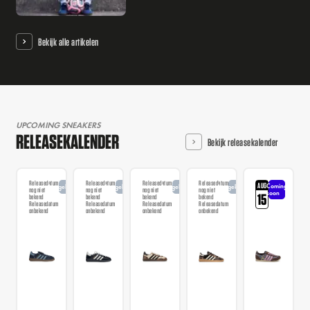
Bekijk alle artikelen
UPCOMING SNEAKERS
RELEASEKALENDER
Bekijk releasekalender
Releasedatum
Releasedatum
Releasedatum
Releasedatum
AUG
Coming
Aangekondigd
Aangekondigd
Aangekondigd
Aangekondigd
nog niet
nog niet
nog niet
nog niet
soon
15
bekend
bekend
bekend
bekend
Releasedatum
Releasedatum
Releasedatum
Releasedatum
onbekend
onbekend
onbekend
onbekend