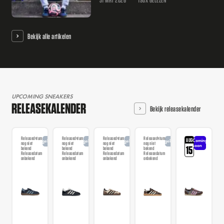
Bekijk alle artikelen
UPCOMING SNEAKERS
RELEASEKALENDER
Bekijk releasekalender
Releasedatum
Releasedatum
Releasedatum
Releasedatum
AUG
Coming
Aangekondigd
Aangekondigd
Aangekondigd
Aangekondigd
nog niet
nog niet
nog niet
nog niet
soon
15
bekend
bekend
bekend
bekend
Releasedatum
Releasedatum
Releasedatum
Releasedatum
onbekend
onbekend
onbekend
onbekend