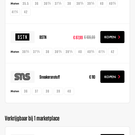
35.5
36
36⅔
37⅓
38
38⅔
39⅓
40
40⅔
Maten
41⅓
42
BSTN
€ 87,99
€ 109,99
KOPEN
36⅔
37⅓
38
38⅔
39⅓
40
40⅔
41⅓
42
Maten
Sneakersnstuff
€ 110
KOPEN
36
37
38
39
40
Maten
Verkrijgbaar bij 1 marketplace