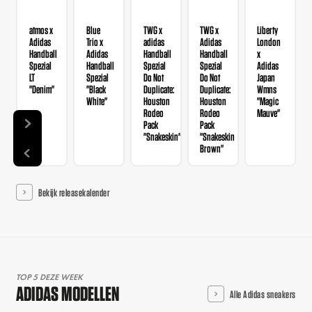
atmos x
Blue
TWG x
TWG x
Liberty
Adidas
Trio x
adidas
Adidas
London
Handball
Adidas
Handball
Handball
x
Spezial
Handball
Spezial
Spezial
Adidas
LT
Spezial
Do Not
Do Not
Japan
"Denim"
"Black
Duplicate:
Duplicate:
Wmns
White"
Houston
Houston
"Magic
Rodeo
Rodeo
Mauve"
Pack
Pack
"Snakeskin"
"Snakeskin
Brown"
Bekijk releasekalender
TOP 5 DEZE WEEK
ADIDAS MODELLEN
Alle Adidas sneakers