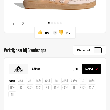
HOT
NOT
Verkrijgbaar bij 5 webshops
Kies maat
Adidas
€ 110
KOPEN
35.5
36
36⅔
37⅓
38
38⅔
39⅓
40
40⅔
Maten
41⅓
42
42⅔
43⅓
44
44⅔
45⅓
46
46⅔
47⅓
48