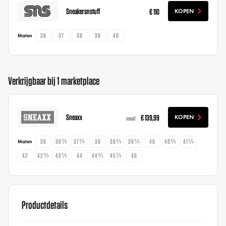
Sneakersnstuff
€ 110
KOPEN
36
37
38
39
40
Maten
Verkrijgbaar bij 1 marketplace
Sneaxx
€ 139,99
KOPEN
vanaf
36
36⅔
37⅓
38
38⅔
39⅓
40
40⅔
41⅓
Maten
42
42⅔
43⅓
44
44⅔
45⅓
46
Productdetails