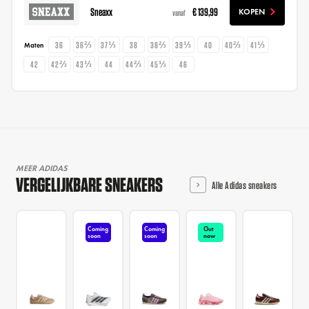
Sneaxx
€ 139,99
KOPEN
vanaf
36
36⅔
37⅓
38
38⅔
39⅓
40
40⅔
41⅓
Maten
42
42⅔
43⅓
44
44⅔
45⅓
46
MEER ADIDAS
VERGELIJKBARE SNEAKERS
Alle Adidas sneakers
Coming
Coming
Out
soon
soon
now