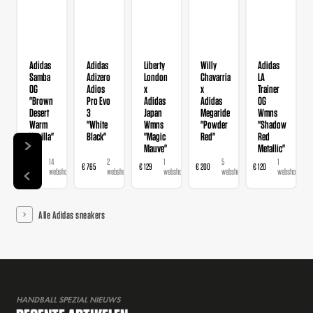
Adidas
Adidas
Liberty
Willy
Adidas
Samba
Adizero
London
Chavarria
LA
OG
Adios
x
x
Trainer
"Brown
Pro Evo
Adidas
Adidas
OG
Desert
3
Japan
Megaride
Wmns
Warm
"White
Wmns
"Powder
"Shadow
Vanilla"
Black"
"Magic
Red"
Red
Mauve"
Metallic"
14
2
1
5
1
€ 120
€ 765
€ 129
€ 200
€ 120
webshops
webshops
webshop
webshops
webshop
Alle Adidas sneakers
HANDBALL SPEZIAL NIEUWS