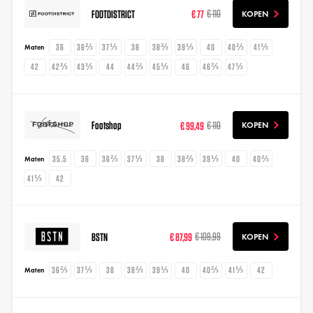
FOOTDISTRICT
€ 77
€ 110
KOPEN
36
36⅔
37⅓
38
38⅔
39⅓
40
40⅔
41⅓
Maten
42
42⅔
43⅓
44
44⅔
45⅓
46
46⅔
47⅓
Footshop
€ 99,49
€ 110
KOPEN
35.5
36
36⅔
37⅓
38
38⅔
39⅓
40
40⅔
Maten
41⅓
42
BSTN
€ 87,99
€ 109,99
KOPEN
36⅔
37⅓
38
38⅔
39⅓
40
40⅔
41⅓
42
Maten