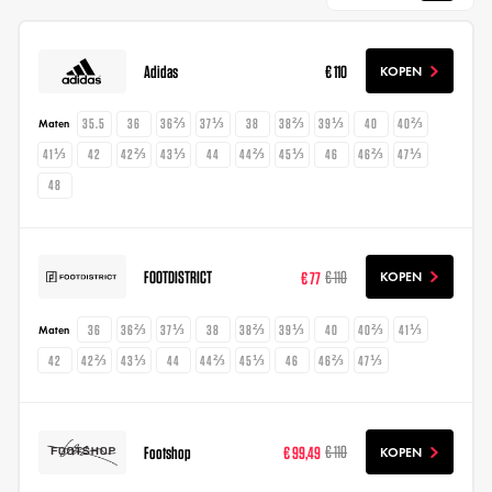
Adidas
€ 110
KOPEN
35.5
36
36⅔
37⅓
38
38⅔
39⅓
40
40⅔
Maten
41⅓
42
42⅔
43⅓
44
44⅔
45⅓
46
46⅔
47⅓
48
FOOTDISTRICT
€ 77
€ 110
KOPEN
36
36⅔
37⅓
38
38⅔
39⅓
40
40⅔
41⅓
Maten
42
42⅔
43⅓
44
44⅔
45⅓
46
46⅔
47⅓
Footshop
€ 99,49
€ 110
KOPEN