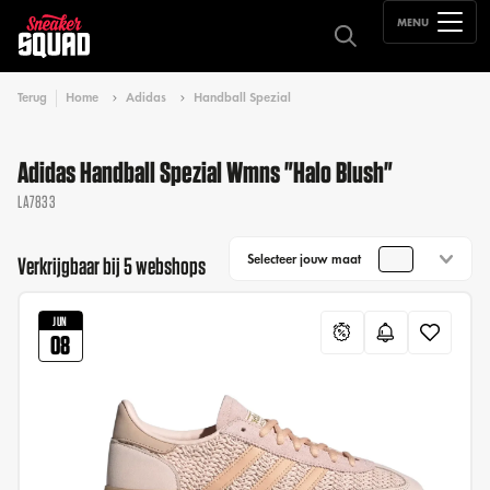
MENU
Terug
Home
Adidas
Handball Spezial
Adidas Handball Spezial Wmns "Halo Blush"
LA7833
Selecteer jouw maat
Verkrijgbaar bij 5 webshops
JUN
08