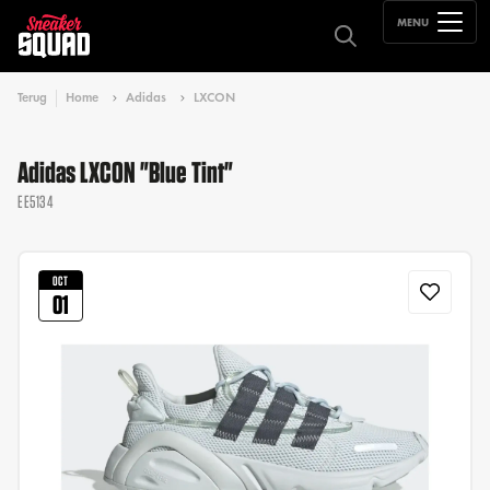
MENU
Terug
Home
Adidas
LXCON
Adidas LXCON "Blue Tint"
EE5134
OCT
01