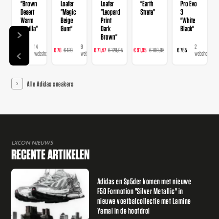
"Brown
Loafer
Loafer
"Earth
Pro Evo
Desert
"Magic
"Leopard
Strata"
3
Warm
Beige
Print
"White
Vanilla"
Gum"
Dark
Black"
Brown"
14
9
16
23
2
€ 120
€ 78
€ 120
€ 71,47
€ 129,95
€ 91,95
€ 109,95
€ 765
webshops
webshops
webshops
webshops
webshops
Alle Adidas sneakers
LXCON NIEUWS
RECENTE ARTIKELEN
Adidas en Sp5der komen met nieuwe
F50 Formotion "Silver Metallic" in
nieuwe voetbalcollectie met Lamine
Yamal in de hoofdrol