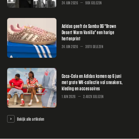
24 JUN 2026
98X GELEZEN
Adidas geeft de Samba OG "Brown
Desert Warm Vanilla" een harige
hertenprint
24 JUN 2026
397X GELEZEN
Coca-Cola en Adidas komen op 6 juni
met grote WK-collectie vol sneakers,
kleding en accessoires
1 JUN 2026
2.482X GELEZEN
Bekijk alle artikelen