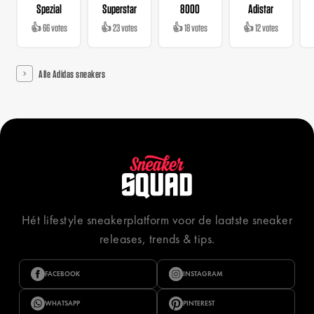
Spezial
Superstar
8000
Adistar
👍 66 votes
👍 23 votes
👍 18 votes
👍 12 votes
Alle Adidas sneakers
Hét lifestyle sneakerplatform voor de laatste sneaker
releases, trends & tips.
FACEBOOK
INSTAGRAM
WHATSAPP
PINTEREST