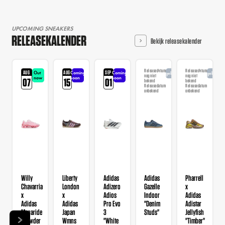
UPCOMING SNEAKERS
RELEASEKALENDER
Bekijk releasekalender
Releasedatum
Releasedatum
AUG
AUG
SEP
Out
Coming
Coming
Aangekondigd
Aangekondi
nog niet
nog niet
now
soon
soon
07
15
01
bekend
bekend
Releasedatum
Releasedatum
onbekend
onbekend
Willy
Liberty
Adidas
Adidas
Pharrell
Chavarria
London
Adizero
Gazelle
x
x
x
Adios
Indoor
Adidas
Adidas
Adidas
Pro Evo
"Denim
Adistar
Megaride
Japan
3
Studs"
Jellyfish
"Powder
Wmns
"White
"Timber"