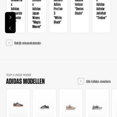
x
x
Adios
Indoor
Adidas
Adidas
Adidas
Pro Evo
"Denim
Adistar
Megaride
Japan
3
Studs"
Jellyfish
"Powder
Wmns
"White
"Timber"
Red"
"Magic
Black"
Mauve"
Bekijk releasekalender
TOP 5 DEZE WEEK
ADIDAS MODELLEN
Alle Adidas sneakers