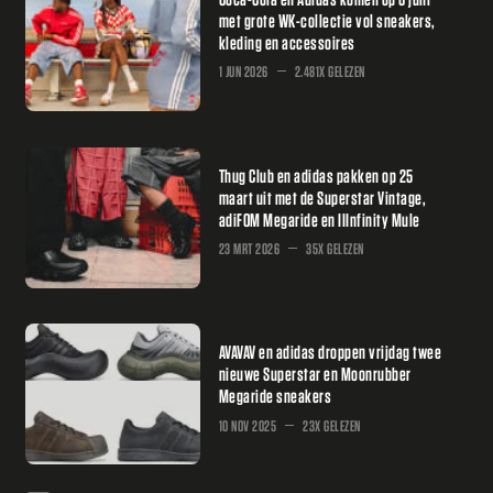
met grote WK-collectie vol sneakers,
kleding en accessoires
1 JUN 2026
2.481X GELEZEN
Thug Club en adidas pakken op 25
maart uit met de Superstar Vintage,
adiFOM Megaride en IIInfinity Mule
23 MRT 2026
35X GELEZEN
AVAVAV en adidas droppen vrijdag twee
nieuwe Superstar en Moonrubber
Megaride sneakers
10 NOV 2025
23X GELEZEN