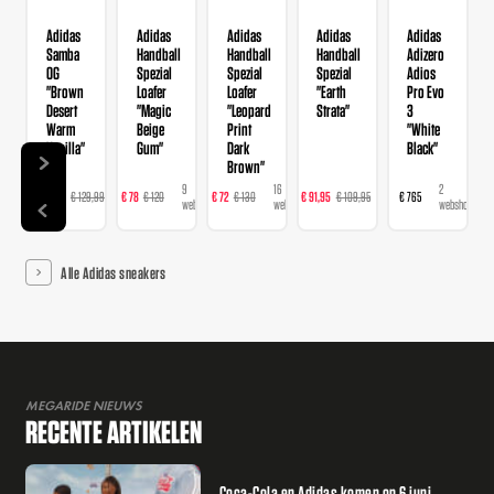
Adidas
Adidas
Adidas
Adidas
Adidas
Samba
Handball
Handball
Handball
Adizero
OG
Spezial
Spezial
Spezial
Adios
"Brown
Loafer
Loafer
"Earth
Pro Evo
Desert
"Magic
"Leopard
Strata"
3
Warm
Beige
Print
"White
Vanilla"
Gum"
Dark
Black"
Brown"
14
9
16
23
2
€ 103,99
€ 129,99
€ 78
€ 120
€ 72
€ 130
€ 91,95
€ 109,95
€ 765
webshops
webshops
webshops
webshops
webshops
Alle Adidas sneakers
MEGARIDE NIEUWS
RECENTE ARTIKELEN
Coca-Cola en Adidas komen op 6 juni