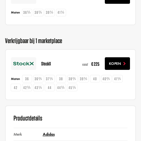
36⅔
38⅔
39⅓
41⅓
Maten
Verkrijgbaar bij 1 marketplace
StockX
€ 225
KOPEN
vanaf
36
36⅔
37⅓
38
38⅔
39⅓
40
40⅔
41⅓
Maten
42
42⅔
43⅓
44
44⅔
45⅓
Productdetails
Merk
Adidas