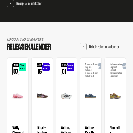
Bekijk alle artikelen
UPCOMING SNEAKERS
RELEASEKALENDER
Bekijk releasekalender
Releasedatum
Releasedatum
AUG
AUG
SEP
Out
Coming
Coming
Aangekondigd
Aangekondi
nog niet
nog niet
now
soon
soon
07
15
01
bekend
bekend
Releasedatum
Releasedatum
onbekend
onbekend
Willy
Liberty
Adidas
Adidas
Pharrell
Chavarria
London
Adizero
Gazelle
x