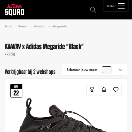
MENU
Terug
Home
Adidas
Megaride
AVAVAV x Adidas Megaride "Black"
KK2728
Selecteer jouw maat
Verkrijgbaar bij 2 webshops
MAY
22