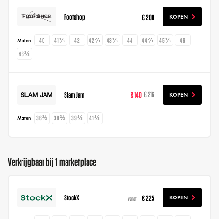
Footshop
€ 200
KOPEN
40
41⅓
42
42⅔
43⅓
44
44⅔
45⅓
46
Maten
46⅔
Slam Jam
€ 140
€ 216
KOPEN
36⅔
38⅔
39⅓
41⅓
Maten
Verkrijgbaar bij 1 marketplace
StockX
€ 225
KOPEN
vanaf