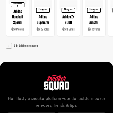
Nummer
1
Nummer
Nummer
Nummer
Adidas
2
3
4
Handball
Adidas
Adidas ZX
Adidas
Spezial
Superstar
8000
Adistar
👍 67 votes
👍 22 votes
👍 18 votes
👍 12 votes
Alle Adidas sneakers
Hét lifestyle sneakerplatform voor de laatste sneaker
releases, trends & tips.