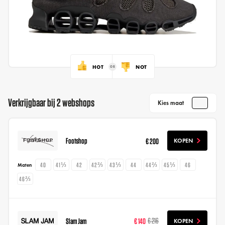
HOT
NOT
Verkrijgbaar bij 2 webshops
Kies maat
Footshop
€ 200
KOPEN
40
41⅓
42
42⅔
43⅓
44
44⅔
45⅓
46
Maten
46⅔
Slam Jam
€ 140
€ 216
KOPEN