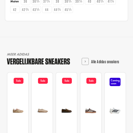
36
36⅔
37⅓
38
38⅔
39⅓
40
40⅔
41⅓
Maten
42
42⅔
43⅓
44
44⅔
45⅓
MEER ADIDAS
VERGELIJKBARE SNEAKERS
Alle Adidas sneakers
Coming
Sale
Sale
Sale
Sale
soon