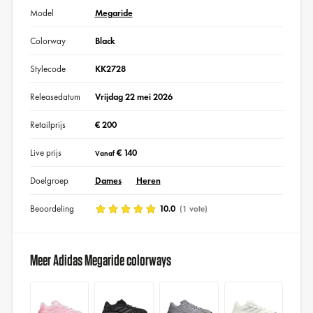
Model
Megaride
Colorway
Black
Stylecode
KK2728
Releasedatum
Vrijdag 22 mei 2026
Retailprijs
€ 200
Live prijs
€ 140
Vanaf
Doelgroep
Dames
Heren
Beoordeling
10.0
(1 vote)
Meer Adidas Megaride colorways