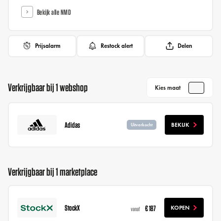
Bekijk alle NMD
Prijsalarm
Restock alert
Delen
Verkrijgbaar bij 1 webshop
Kies maat
Adidas
BEKIJK
Uitverkocht
Verkrijgbaar bij 1 marketplace
StockX
€ 187
KOPEN
vanaf