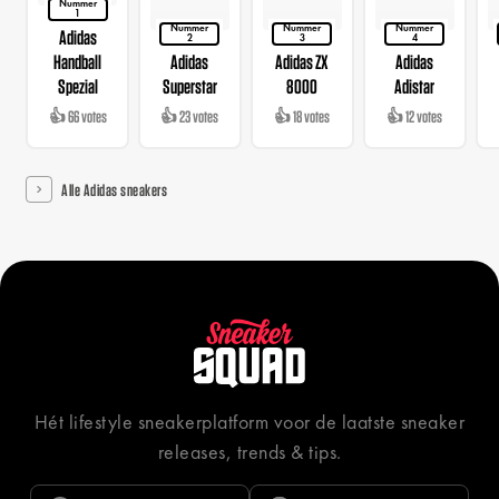
Nummer
1
Nummer
Nummer
Nummer
Adidas
2
3
4
Handball
Adidas
Adidas ZX
Adidas
Spezial
Superstar
8000
Adistar
👍 66 votes
👍 23 votes
👍 18 votes
👍 12 votes
Alle Adidas sneakers
Hét lifestyle sneakerplatform voor de laatste sneaker
releases, trends & tips.