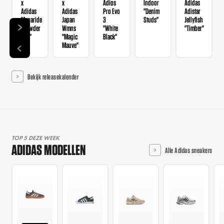
x
x
Adios
Indoor
Adidas
Adidas
Adidas
Pro Evo
"Denim
Adistar
Megaride
Japan
3
Studs"
Jellyfish
"Powder
Wmns
"White
"Timber"
Red"
"Magic
Black"
Mauve"
Bekijk releasekalender
TOP 5 DEZE WEEK
ADIDAS MODELLEN
Alle Adidas sneakers