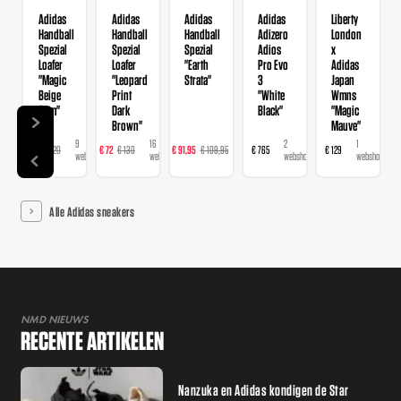
Adidas
Adidas
Adidas
Adidas
Liberty
Handball
Handball
Handball
Adizero
London
Spezial
Spezial
Spezial
Adios
x
Loafer
Loafer
"Earth
Pro Evo
Adidas
"Magic
"Leopard
Strata"
3
Japan
Beige
Print
"White
Wmns
Gum"
Dark
Black"
"Magic
Brown"
Mauve"
14
9
16
23
2
1
9,99
€ 78
€ 120
€ 72
€ 130
€ 91,95
€ 109,95
€ 765
€ 129
webshops
webshops
webshops
webshops
webshops
webshop
Alle Adidas sneakers
NMD NIEUWS
RECENTE ARTIKELEN
Nanzuka en Adidas kondigen de Star