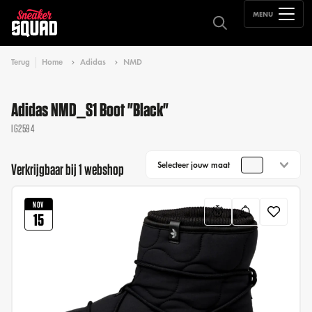
MENU
Terug
Home
Adidas
NMD
Adidas NMD_S1 Boot "Black"
IG2594
Selecteer jouw maat
Verkrijgbaar bij 1 webshop
NOV
15