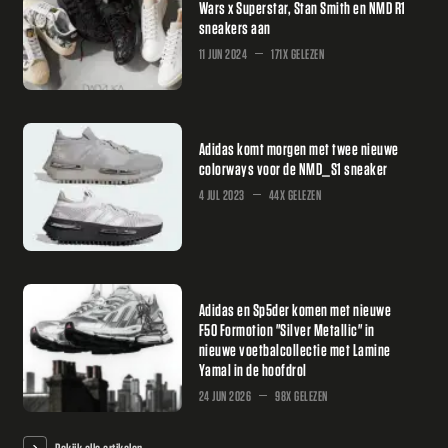
Wars x Superstar, Stan Smith en NMD R1
sneakers aan
11 JUN 2024
171X GELEZEN
Adidas komt morgen met twee nieuwe
colorways voor de NMD_S1 sneaker
4 JUL 2023
44X GELEZEN
Adidas en Sp5der komen met nieuwe
F50 Formotion "Silver Metallic" in
nieuwe voetbalcollectie met Lamine
Yamal in de hoofdrol
24 JUN 2026
98X GELEZEN