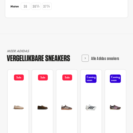
36
36⅔
37⅓
Maten
MEER ADIDAS
VERGELIJKBARE SNEAKERS
Alle Adidas sneakers
Coming
Coming
Sale
Sale
Sale
soon
soon