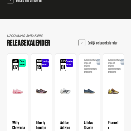
Bekijk alle artikelen
UPCOMING SNEAKERS
RELEASEKALENDER
Bekijk releasekalender
Releasedatum
Releasedatum
AUG
AUG
SEP
Out
Coming
Coming
Aangekondigd
Aangekondi
nog niet
nog niet
now
soon
soon
07
15
01
bekend
bekend
Releasedatum
Releasedatum
onbekend
onbekend
Willy
Liberty
Adidas
Adidas
Pharrell
Chavarria
London
Adizero
Gazelle
x