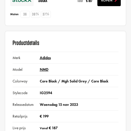
StockX
€ 187
KOPEN
vanaf
36
36⅔
37⅓
Maten
Productdetails
Merk
Adidas
Model
NMD
Colorway
Core Black / Mgh Solid Grey / Core Black
Stylecode
IG2594
Releasedatum
Woensdag 15 nov 2023
Retailprijs
€ 199
Live prijs
€ 187
Vanaf