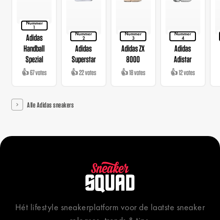
Nummer
1
Nummer
Nummer
Nummer
Adidas
2
3
4
Handball
Adidas
Adidas ZX
Adidas
Spezial
Superstar
8000
Adistar
👍 67 votes
👍 22 votes
👍 18 votes
👍 12 votes
Alle Adidas sneakers
Hét lifestyle sneakerplatform voor de laatste sneaker