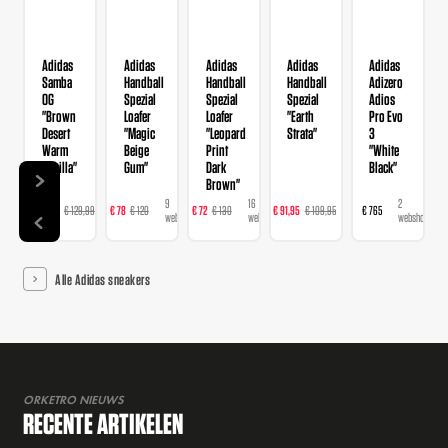
Adidas
Adidas
Adidas
Adidas
Adidas
Samba
Handball
Handball
Handball
Adizero
OG
Spezial
Spezial
Spezial
Adios
"Brown
Loafer
Loafer
"Earth
Pro Evo
Desert
"Magic
"Leopard
Strata"
3
Warm
Beige
Print
"White
Vanilla"
Gum"
Dark
Black"
Brown"
14
9
16
23
2
€ 103,99
€ 129,99
€ 78
€ 120
€ 72
€ 130
€ 91,95
€ 109,95
€ 765
webshops
webshops
webshops
webshops
webshops
Alle Adidas sneakers
ORKETRO NIEUWS
RECENTE ARTIKELEN