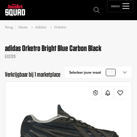
MENU
Terug
Home
Adidas
Orketro
adidas Orketro Bright Blue Carbon Black
GX3129
Selecteer jouw maat
Verkrijgbaar bij 1 marketplace