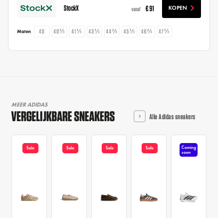
StockX
€ 91
KOPEN
vanaf
40
40⅔
41⅓
43⅓
44⅔
45⅓
46⅔
47⅓
Maten
MEER ADIDAS
VERGELIJKBARE SNEAKERS
Alle Adidas sneakers
Coming
Sale
Sale
Sale
Sale
soon