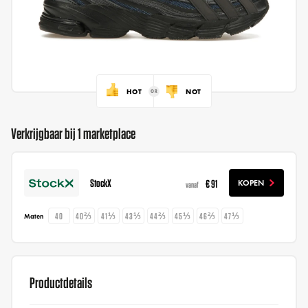
HOT
NOT
Verkrijgbaar bij 1 marketplace
StockX
€ 91
KOPEN
vanaf
40
40⅔
41⅓
43⅓
44⅔
45⅓
46⅔
47⅓
Maten
Productdetails