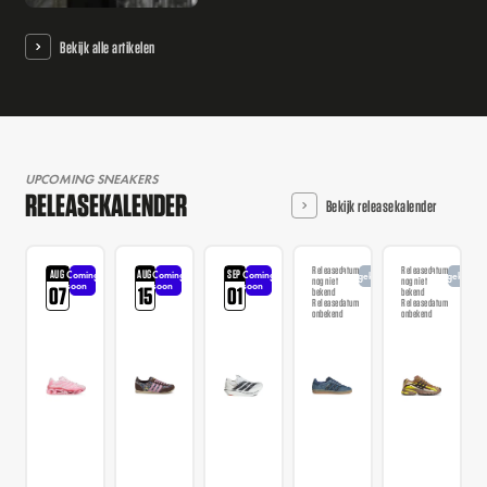
Bekijk alle artikelen
UPCOMING SNEAKERS
RELEASEKALENDER
Bekijk releasekalender
Releasedatum
Releasedatum
AUG
AUG
SEP
Coming
Coming
Coming
Aangekondigd
Aangekondi
nog niet
nog niet
soon
soon
soon
07
15
01
bekend
bekend
Releasedatum
Releasedatum
onbekend
onbekend