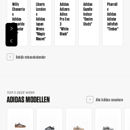
Willy
Liberty
Adidas
Adidas
Pharrell
Chavarria
London
Adizero
Gazelle
x
x
x
Adios
Indoor
Adidas
Adidas
Adidas
Pro Evo
"Denim
Adistar
Megaride
Japan
3
Studs"
Jellyfish
"Powder
Wmns
"White
"Timber"
Red"
"Magic
Black"
Mauve"
Bekijk releasekalender
TOP 5 DEZE WEEK
ADIDAS MODELLEN
Alle Adidas sneakers