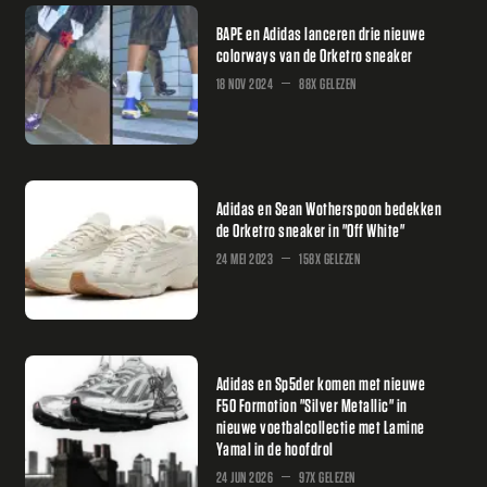
BAPE en Adidas lanceren drie nieuwe
colorways van de Orketro sneaker
18 NOV 2024
88X GELEZEN
Adidas en Sean Wotherspoon bedekken
de Orketro sneaker in "Off White"
24 MEI 2023
158X GELEZEN
Adidas en Sp5der komen met nieuwe
F50 Formotion "Silver Metallic" in
nieuwe voetbalcollectie met Lamine
Yamal in de hoofdrol
24 JUN 2026
97X GELEZEN