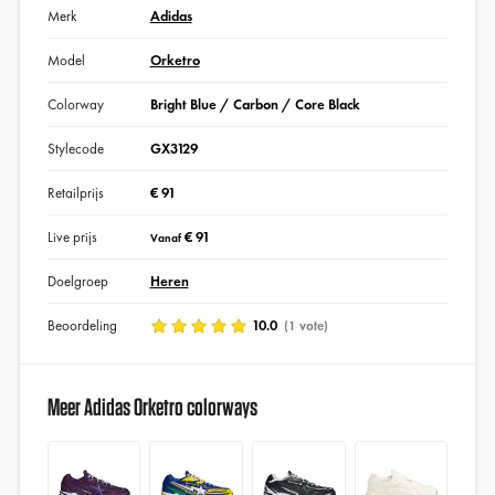
Merk
Adidas
Model
Orketro
Colorway
Bright Blue / Carbon / Core Black
Stylecode
GX3129
Retailprijs
€ 91
Live prijs
€ 91
Vanaf
Doelgroep
Heren
Beoordeling
10.0
(1 vote)
Meer Adidas Orketro colorways