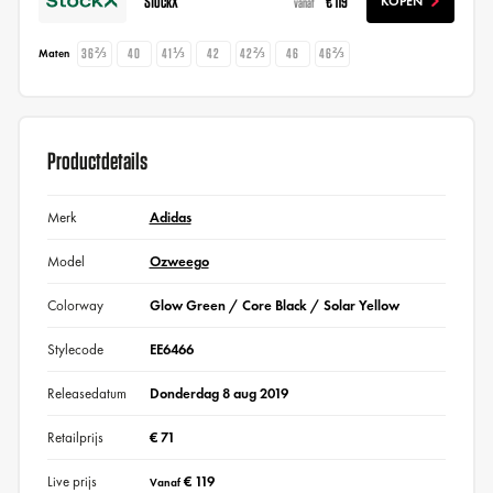
StockX
€ 119
KOPEN
vanaf
36⅔
40
41⅓
42
42⅔
46
46⅔
Maten
Productdetails
Merk
Adidas
Model
Ozweego
Colorway
Glow Green / Core Black / Solar Yellow
Stylecode
EE6466
Releasedatum
Donderdag 8 aug 2019
Retailprijs
€ 71
Live prijs
€ 119
Vanaf