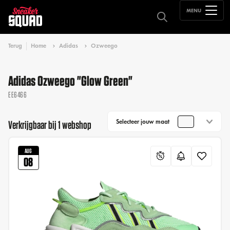
MENU
Terug
Home
Adidas
Ozweego
Adidas Ozweego "Glow Green"
EE6466
Selecteer jouw maat
Verkrijgbaar bij 1 webshop
AUG
08