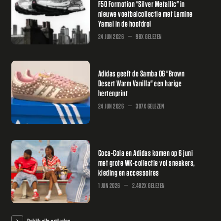
F50 Formotion "Silver Metallic" in
nieuwe voetbalcollectie met Lamine
Yamal in de hoofdrol
24 JUN 2026
98X GELEZEN
Adidas geeft de Samba OG "Brown
Desert Warm Vanilla" een harige
hertenprint
24 JUN 2026
397X GELEZEN
Coca-Cola en Adidas komen op 6 juni
met grote WK-collectie vol sneakers,
kleding en accessoires
1 JUN 2026
2.482X GELEZEN