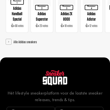
Nummer
1
Nummer
Nummer
Nummer
Adidas
2
3
4
Handball
Adidas
Adidas ZX
Adidas
Spezial
Superstar
8000
Adistar
👍 66 votes
👍 23 votes
👍 18 votes
👍 12 votes
Alle Adidas sneakers
Hét lifestyle sneakerplatform voor de laatste sneaker
releases, trends & tips.