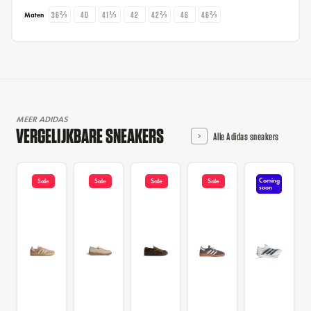
36⅔
40
41⅓
42
42⅔
46
46⅔
Maten
MEER ADIDAS
VERGELIJKBARE SNEAKERS
Alle Adidas sneakers
Coming
Sale
Sale
Sale
Sale
soon