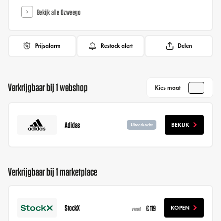
Bekijk alle Ozweego
Prijsalarm
Restock alert
Delen
Verkrijgbaar bij 1 webshop
Kies maat
Adidas
BEKIJK
Uitverkocht
Verkrijgbaar bij 1 marketplace
StockX
€ 119
KOPEN
vanaf