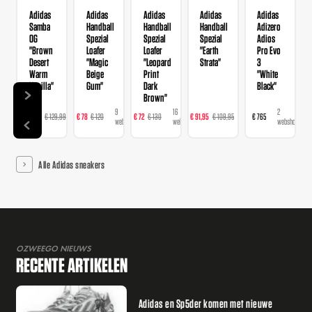
Adidas
Adidas
Adidas
Adidas
Adidas
Samba
Handball
Handball
Handball
Adizero
OG
Spezial
Spezial
Spezial
Adios
"Brown
Loafer
Loafer
"Earth
Pro Evo
Desert
"Magic
"Leopard
Strata"
3
Warm
Beige
Print
"White
Vanilla"
Gum"
Dark
Black"
Brown"
14
9
16
23
2
€ 103,99
€ 129,99
€ 78
€ 120
€ 72
€ 130
€ 91,95
€ 109,95
€ 765
webshops
webshops
webshops
webshops
webshops
Alle Adidas sneakers
OZWEEGO NIEUWS
RECENTE ARTIKELEN
Adidas en Sp5der komen met nieuwe