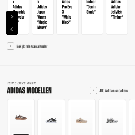
x
x
Adios
Indoor
Adidas
Adidas
Adidas
Pro Evo
"Denim
Adistar
Megaride
Japan
3
Studs"
Jellyfish
"Powder
Wmns
"White
"Timber"
Red"
"Magic
Black"
Mauve"
Bekijk releasekalender
TOP 5 DEZE WEEK
ADIDAS MODELLEN
Alle Adidas sneakers