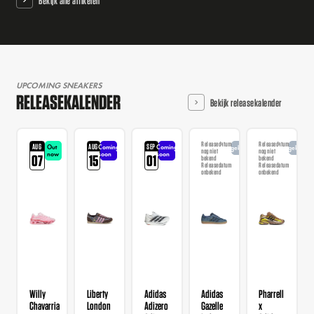
Bekijk alle artikelen
UPCOMING SNEAKERS
RELEASEKALENDER
Bekijk releasekalender
Releasedatum
Releasedatum
AUG
AUG
SEP
Out
Coming
Coming
Aangekondigd
Aangekondi
nog niet
nog niet
now
soon
soon
07
15
01
bekend
bekend
Releasedatum
Releasedatum
onbekend
onbekend
Willy
Liberty
Adidas
Adidas
Pharrell
Chavarria
London
Adizero
Gazelle
x