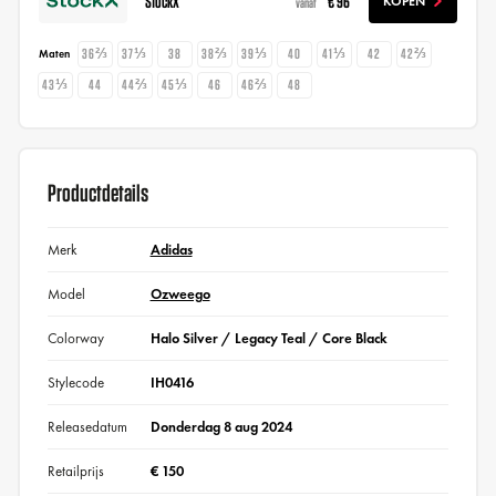
StockX
€ 96
KOPEN
vanaf
36⅔
37⅓
38
38⅔
39⅓
40
41⅓
42
42⅔
Maten
43⅓
44
44⅔
45⅓
46
46⅔
48
Productdetails
Merk
Adidas
Model
Ozweego
Colorway
Halo Silver / Legacy Teal / Core Black
Stylecode
IH0416
Releasedatum
Donderdag 8 aug 2024
Retailprijs
€ 150