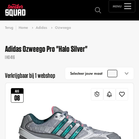
MENU
Terug
Home
Adidas
Ozweego
Adidas Ozweego Pro "Halo Silver"
IH0416
Selecteer jouw maat
Verkrijgbaar bij 1 webshop
AUG
08