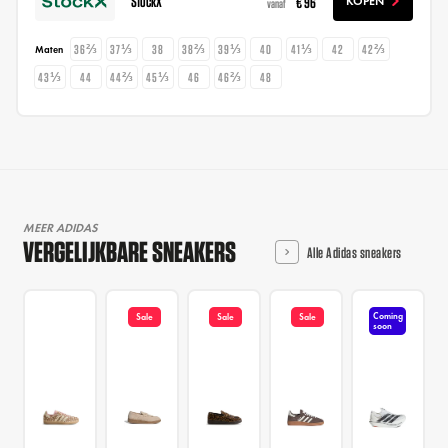
StockX
€ 96
KOPEN
vanaf
36⅔
37⅓
38
38⅔
39⅓
40
41⅓
42
42⅔
Maten
43⅓
44
44⅔
45⅓
46
46⅔
48
MEER ADIDAS
VERGELIJKBARE SNEAKERS
Alle Adidas sneakers
Coming
Sale
Sale
Sale
soon