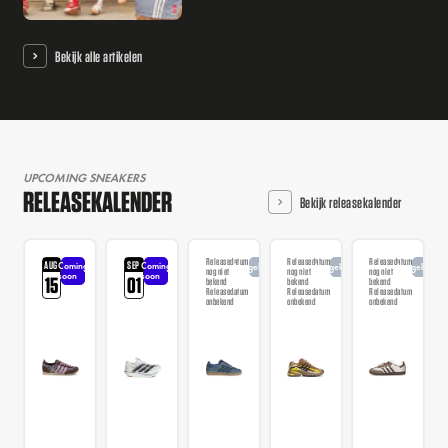
Bekijk alle artikelen
UPCOMING SNEAKERS
RELEASEKALENDER
Bekijk releasekalender
Releasedatum
Releasedatum
Releasedatum
AUG
SEP
Coming
Coming
Aangekondigd
Aangekondigd
Aangekondi
nog niet
nog niet
nog niet
soon
soon
15
01
bekend
bekend
bekend
Releasedatum
Releasedatum
Releasedatum
onbekend
onbekend
onbekend