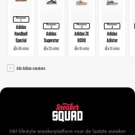
Nummer
1
Nummer
Nummer
Nummer
Adidas
2
3
4
Handball
Adidas
Adidas ZX
Adidas
Spezial
Superstar
8000
Adistar
👍 68 votes
👍 23 votes
👍 18 votes
👍 13 votes
Alle Adidas sneakers
Hét lifestyle sneakerplatform voor de laatste sneaker