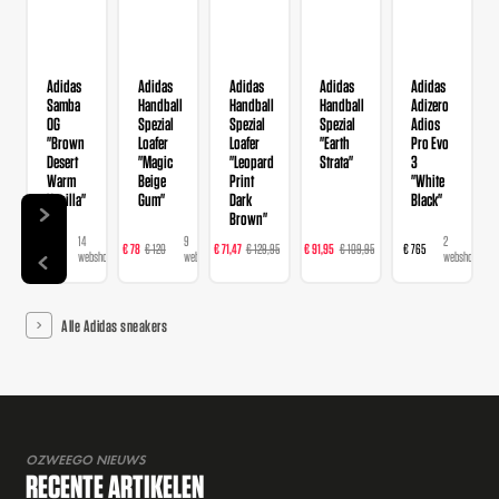
Adidas
Adidas
Adidas
Adidas
Adidas
Samba
Handball
Handball
Handball
Adizero
OG
Spezial
Spezial
Spezial
Adios
"Brown
Loafer
Loafer
"Earth
Pro Evo
Desert
"Magic
"Leopard
Strata"
3
Warm
Beige
Print
"White
Vanilla"
Gum"
Dark
Black"
Brown"
14
9
16
23
2
€ 120
€ 78
€ 120
€ 71,47
€ 129,95
€ 91,95
€ 109,95
€ 765
webshops
webshops
webshops
webshops
webshops
Alle Adidas sneakers
OZWEEGO NIEUWS
RECENTE ARTIKELEN