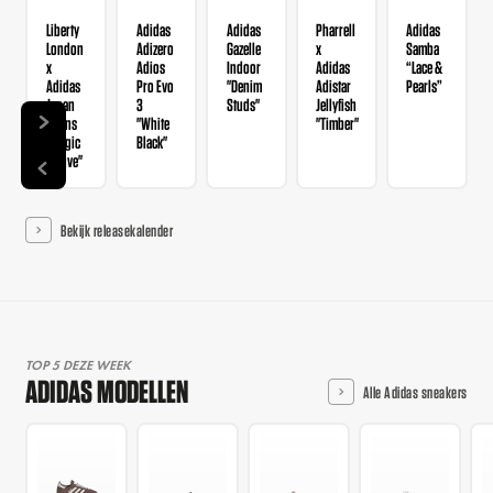
Liberty
Adidas
Adidas
Pharrell
Adidas
London
Adizero
Gazelle
x
Samba
x
Adios
Indoor
Adidas
“Lace &
Adidas
Pro Evo
"Denim
Adistar
Pearls”
Japan
3
Studs"
Jellyfish
Wmns
"White
"Timber"
"Magic
Black"
Mauve"
Bekijk releasekalender
TOP 5 DEZE WEEK
ADIDAS MODELLEN
Alle Adidas sneakers