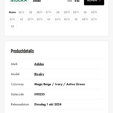
StockX
€ 62
KOPEN
vanaf
35½
36
36⅔
37⅓
38
38⅔
39⅓
40
40⅔
Maten
41⅓
42
42⅔
43⅓
44
44⅔
45⅓
46
46⅔
47⅓
48
Productdetails
Merk
Adidas
Model
Rivalry
Colorway
Magic Beige / Ivory / Active Green
Stylecode
IH0255
Releasedatum
Dinsdag 1 okt 2024