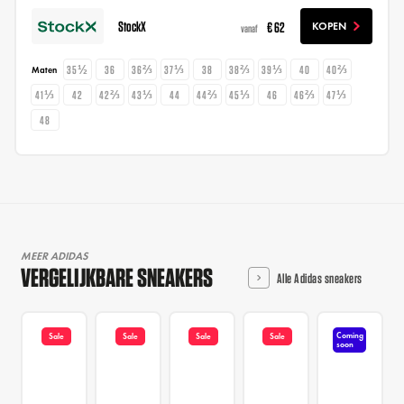
StockX
€ 62
KOPEN
vanaf
35½
36
36⅔
37⅓
38
38⅔
39⅓
40
40⅔
Maten
41⅓
42
42⅔
43⅓
44
44⅔
45⅓
46
46⅔
47⅓
48
MEER ADIDAS
VERGELIJKBARE SNEAKERS
Alle Adidas sneakers
Coming
Sale
Sale
Sale
Sale
soon