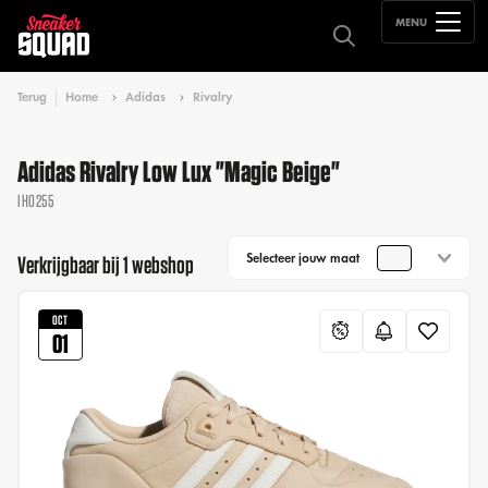
MENU
Terug
Home
Adidas
Rivalry
Adidas Rivalry Low Lux "Magic Beige"
IH0255
Selecteer jouw maat
Verkrijgbaar bij 1 webshop
OCT
01