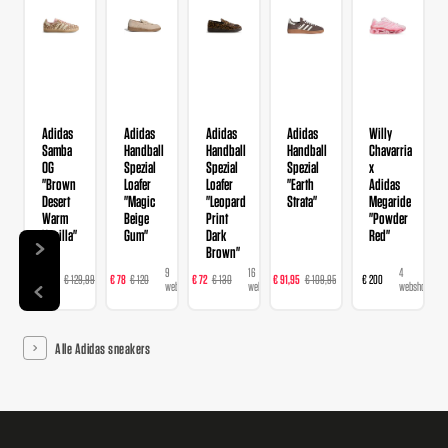
Adidas
Adidas
Adidas
Adidas
Willy
Samba
Handball
Handball
Handball
Chavarria
OG
Spezial
Spezial
Spezial
x
"Brown
Loafer
Loafer
"Earth
Adidas
Desert
"Magic
"Leopard
Strata"
Megaride
Warm
Beige
Print
"Powder
Vanilla"
Gum"
Dark
Red"
Brown"
14
9
16
23
4
€ 103,99
€ 129,99
€ 78
€ 120
€ 72
€ 130
€ 91,95
€ 109,95
€ 200
webshops
webshops
webshops
webshops
webshops
Alle Adidas sneakers