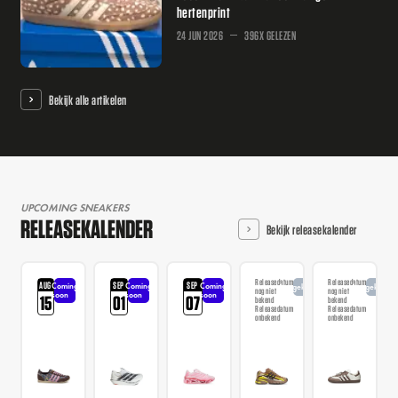
hertenprint
24 JUN 2026
396X GELEZEN
Bekijk alle artikelen
UPCOMING SNEAKERS
RELEASEKALENDER
Bekijk releasekalender
Releasedatum
Releasedatum
AUG
SEP
SEP
Coming
Coming
Coming
Aangekondigd
Aangekondi
nog niet
nog niet
soon
soon
soon
15
01
07
bekend
bekend
Releasedatum
Releasedatum
onbekend
onbekend