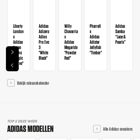
Liberty
Adidas
Willy
Pharrell
Adidas
London
Adizero
Chavarria
x
Samba
x
Adios
x
Adidas
“Lace &
Adidas
Pro Evo
Adidas
Adistar
Pearls”
Japan
3
Megaride
Jellyfish
Wmns
"White
"Powder
"Timber"
"Magic
Black"
Red"
Mauve"
Bekijk releasekalender
TOP 5 DEZE WEEK
ADIDAS MODELLEN
Alle Adidas sneakers