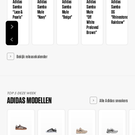
Adidas
Adidas
Adidas
Adidas
Adidas
Samba
Samba
Samba
Samba
Samba
“Lace &
Mule
Mule
Mule
OG
Pearls”
"Navy"
"Beige"
"Off
"Rhinestone
White
Rainbow"
Preloved
Brown"
Bekijk releasekalender
TOP 5 DEZE WEEK
ADIDAS MODELLEN
Alle Adidas sneakers