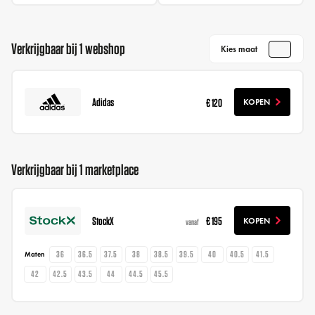
Verkrijgbaar bij 1 webshop
Kies maat
Adidas
€ 120
KOPEN
Verkrijgbaar bij 1 marketplace
StockX
€ 195
KOPEN
vanaf
36
36.5
37.5
38
38.5
39.5
40
40.5
41.5
Maten
42
42.5
43.5
44
44.5
45.5