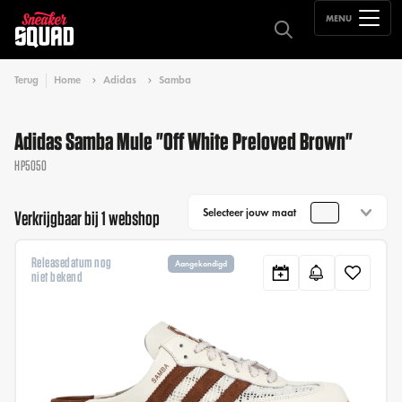
MENU
Terug
Home
Adidas
Samba
Adidas Samba Mule "Off White Preloved Brown"
HP5050
Selecteer jouw maat
Verkrijgbaar bij 1 webshop
Releasedatum nog
Aangekondigd
niet bekend