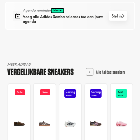
Agenda reminder
Nieuw
Stel in
Voeg alle Adidas Samba releases toe aan jouw
agenda
MEER ADIDAS
VERGELIJKBARE SNEAKERS
Alle Adidas sneakers
Coming
Coming
Out
Sale
Sale
soon
soon
now