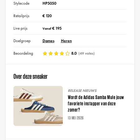
Stylecode
HP5050
Retailprijs
€ 120
Live prijs
€ 195
Vanaf
Doelgroep
Dames
Heren
Beoordeling
8.0
(49 votes)
Over deze sneaker
RELEASE NIEUWS
Wordt de Adidas Samba Mule jouw
favoriete instapper van deze
zomer?
13 MEI 2026