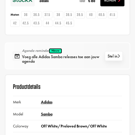
StockX
€ 195
KOPEN
vanaf
36
36.5
37.5
38
38.5
39.5
40
40.5
41.5
Maten
42
42.5
43.5
44
44.5
45.5
Agenda reminder
Nieuw
Stel in
Voeg alle Adidas Samba releases toe aan jouw
agenda
Productdetails
Merk
Adidas
Model
Samba
Colorway
Off White/Preloved Brown/Off White