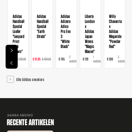
Adidas
Adidas
Adidas
Liberty
Willy
l
Handball
Handball
Adizero
London
Chavarria
Spezial
Spezial
Adios
x
x
Loafer
"Earth
Pro Evo
Adidas
Adidas
"Leopard
Strata"
3
Japan
Megaride
Print
"White
Wmns
"Powder
Dark
Black"
"Magic
Red"
Brown"
Mauve"
9
16
23
2
1
5
€ 71,47
€ 129,95
€ 91,95
€ 109,95
€ 765
€ 129
€ 200
webshops
webshops
webshops
webshops
webshop
webshops
Alle Adidas sneakers
SAMBA NIEUWS
RECENTE ARTIKELEN