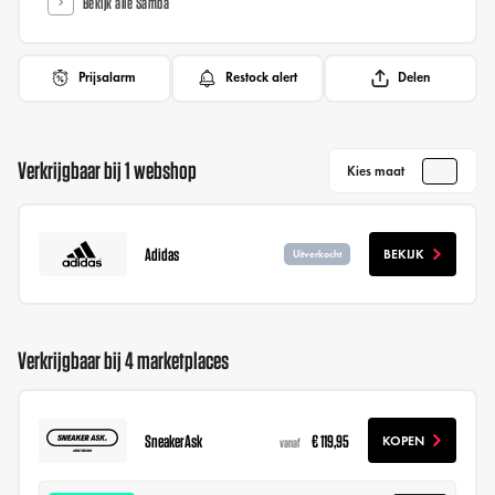
Bekijk alle Samba
Prijsalarm
Restock alert
Delen
Verkrijgbaar bij 1 webshop
Kies maat
Adidas
BEKIJK
Uitverkocht
Verkrijgbaar bij 4 marketplaces
SneakerAsk
€ 119,95
KOPEN
vanaf