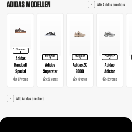
ADIDAS MODELLEN
Alle Adidas sneakers
Nummer
1
Nummer
Nummer
Nummer
Adidas
2
3
4
Handball
Adidas
Adidas ZX
Adidas
Spezial
Superstar
8000
Adistar
👍 67 votes
👍 22 votes
👍 18 votes
👍 12 votes
Alle Adidas sneakers