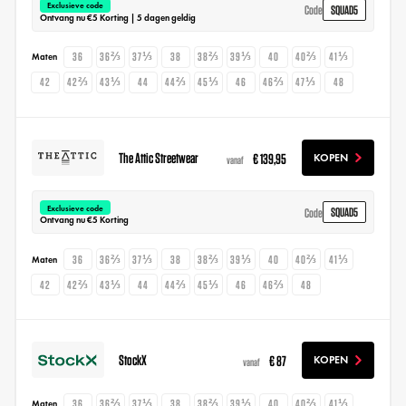
Exclusieve code
SQUAD5
Code
Ontvang nu €5 Korting | 5 dagen geldig
36
36⅔
37⅓
38
38⅔
39⅓
40
40⅔
41⅓
Maten
42
42⅔
43⅓
44
44⅔
45⅓
46
46⅔
47⅓
48
The Attic Streetwear
€ 139,95
KOPEN
vanaf
Exclusieve code
SQUAD5
Code
Ontvang nu €5 Korting
36
36⅔
37⅓
38
38⅔
39⅓
40
40⅔
41⅓
Maten
42
42⅔
43⅓
44
44⅔
45⅓
46
46⅔
48
StockX
€ 87
KOPEN
vanaf
36
36⅔
37⅓
38
38⅔
39⅓
40
40⅔
41⅓
Maten