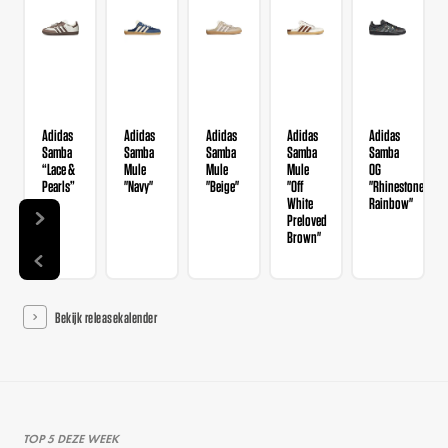
Adidas
Adidas
Adidas
Adidas
Adidas
Samba
Samba
Samba
Samba
Samba
“Lace &
Mule
Mule
Mule
OG
Pearls”
"Navy"
"Beige"
"Off
"Rhinestone
White
Rainbow"
Preloved
Brown"
Bekijk releasekalender
TOP 5 DEZE WEEK