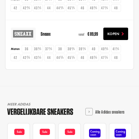
42
42⅔
43⅓
44
44⅔
45⅓
46
46⅔
47⅓
48
Sneaxx
€ 89,99
KOPEN
vanaf
36
36⅔
37⅓
38
38⅔
39⅓
40
40⅔
41⅓
Maten
42
42⅔
43⅓
44
44⅔
45⅓
46
46⅔
47⅓
48
MEER ADIDAS
VERGELIJKBARE SNEAKERS
Alle Adidas sneakers
Coming
Coming
Sale
Sale
Sale
soon
soon