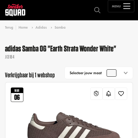
MENU
Terug
Home
Adidas
Samba
adidas Samba OG "Earth Strata Wonder White"
JI3184
Selecteer jouw maat
Verkrijgbaar bij 1 webshop
MAR
06