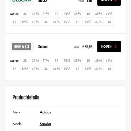
vanaf
36
36⅔
37⅓
38
38⅔
39⅓
40
40⅔
41⅓
Maten
42
42⅔
43⅓
44
44⅔
45⅓
46
46⅔
47⅓
48
Sneaxx
€ 89,99
KOPEN
vanaf
36
36⅔
37⅓
38
38⅔
39⅓
40
40⅔
41⅓
Maten
42
42⅔
43⅓
44
44⅔
45⅓
46
46⅔
47⅓
48
Productdetails
Merk
Adidas
Model
Samba