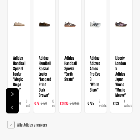
Adidas
Adidas
Adidas
Adidas
Liberty
Handball
Handball
Handball
Adizero
London
Spezial
Spezial
Spezial
Adios
x
Loafer
Loafer
"Earth
Pro Evo
Adidas
"Magic
"Leopard
Strata"
3
Japan
Beige
Print
"White
Wmns
Gum"
Dark
Black"
"Magic
Brown"
Mauve"
9
16
23
2
1
€ 78
€ 120
€ 72
€ 130
€ 91,95
€ 109,95
€ 765
€ 129
webshops
webshops
webshops
webshops
webshop
Alle Adidas sneakers