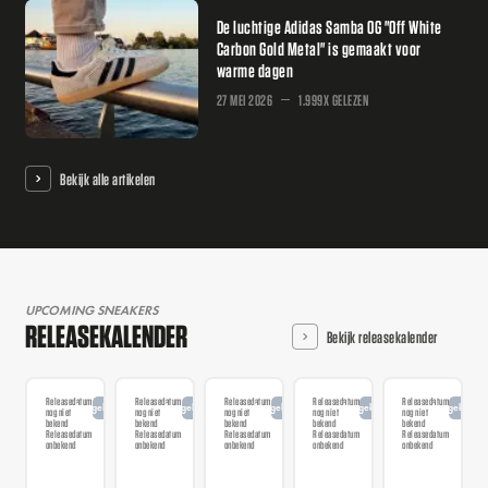
De luchtige Adidas Samba OG "Off White
Carbon Gold Metal" is gemaakt voor
warme dagen
27 MEI 2026
1.999X GELEZEN
Bekijk alle artikelen
UPCOMING SNEAKERS
RELEASEKALENDER
Bekijk releasekalender
Releasedatum
Releasedatum
Releasedatum
Releasedatum
Releasedatum
Aangekondigd
Aangekondigd
Aangekondigd
Aangekondigd
Aangekondi
nog niet
nog niet
nog niet
nog niet
nog niet
bekend
bekend
bekend
bekend
bekend
Releasedatum
Releasedatum
Releasedatum
Releasedatum
Releasedatum
onbekend
onbekend
onbekend
onbekend
onbekend