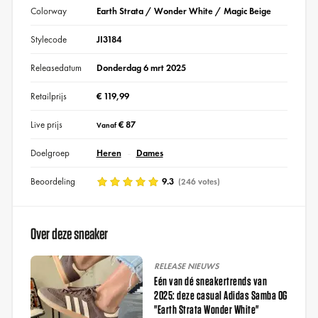
Colorway
Earth Strata / Wonder White / Magic Beige
Stylecode
JI3184
Releasedatum
Donderdag 6 mrt 2025
Retailprijs
€ 119,99
Live prijs
€ 87
Vanaf
Doelgroep
Heren
Dames
Beoordeling
9.3
(246 votes)
Over deze sneaker
RELEASE NIEUWS
Eén van dé sneakertrends van
2025: deze casual Adidas Samba OG
"Earth Strata Wonder White"