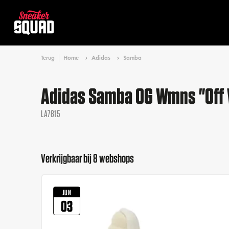
Terug
Home
Adidas
Samba
Adidas Samba OG Wmns "Off 
LA7815
Verkrijgbaar bij 8 webshops
JUN
03