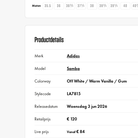
35.5
36
36⅔
37⅓
38
38⅔
39⅓
40
40
Maten
Productdetails
Merk
Adidas
Model
Samba
Colorway
Off White / Warm Vanilla / Gum
Stylecode
LA7815
Releasedatum
Woensdag 3 jun 2026
Retailprijs
€ 120
Live prijs
€ 84
Vanaf