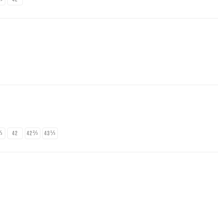
⅓
42
42⅔
43⅓