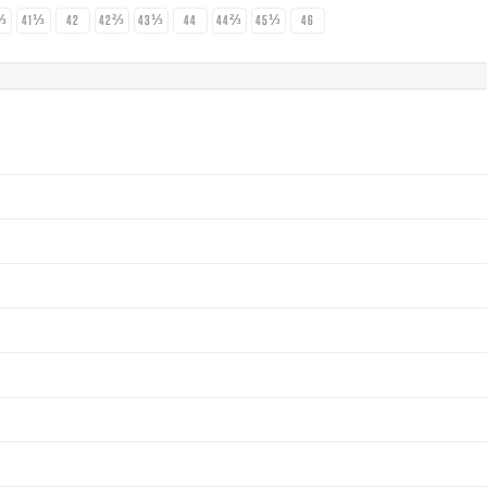
⅔
41⅓
42
42⅔
43⅓
44
44⅔
45⅓
46