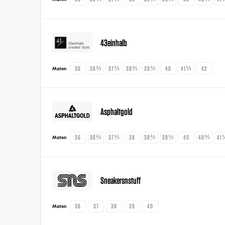
43einhalb
36
36⅔
37⅓
38⅔
39⅓
40
41⅓
42
Maten
Asphaltgold
36
36⅔
37⅓
38
38⅔
39⅓
40
40⅔
41
Maten
Sneakersnstuff
36
37
38
39
40
Maten