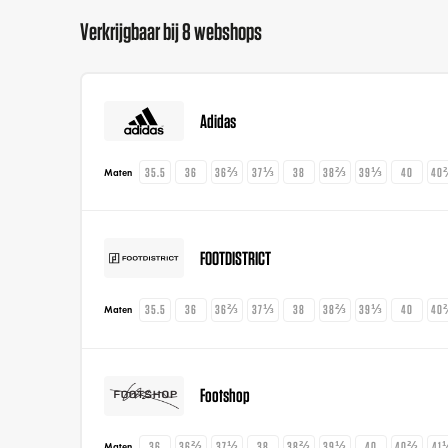
Verkrijgbaar bij 8 webshops
Adidas
35.5
36
36⅔
37⅓
38
38⅔
39⅓
40
40
Maten
FOOTDISTRICT
35.5
36
36⅔
37⅓
38
38⅔
39⅓
40
40
Maten
Footshop
36
36⅔
37⅓
38
38⅔
39⅓
40
40⅔
41
Maten