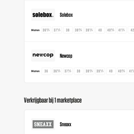
Solebox
36⅔
37⅓
38
38⅔
39⅓
40
40⅔
41⅓
4
Maten
Newcop
36
36⅔
37⅓
38
38⅔
39⅓
40
40⅔
41
Maten
Verkrijgbaar bij 1 marketplace
Sneaxx