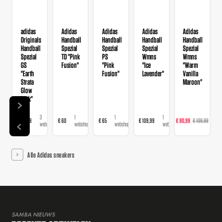
adidas
Adidas
Adidas
Adidas
Adidas
Originals
Handball
Handball
Handball
Handball
Handball
Spezial
Spezial
Spezial
Spezial
Spezial
TD "Pink
PS
Wmns
Wmns
GS
Fusion"
"Pink
"Ice
"Warm
"Earth
Fusion"
Lavender"
Vanilla
Strata
Maroon"
Glow
Pink"
3
1
1
1
13
€ 89,99
€ 60
€ 65
€ 109,99
€ 80,99
€ 109,99
webshops
webshop
webshop
webshop
we
Alle Adidas sneakers
SAMBA NIEUWS