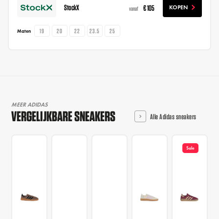
StockX
€ 105
KOPEN
vanaf
19
20
22
23.5
25
Maten
MEER ADIDAS
VERGELIJKBARE SNEAKERS
Alle Adidas sneakers
Sale