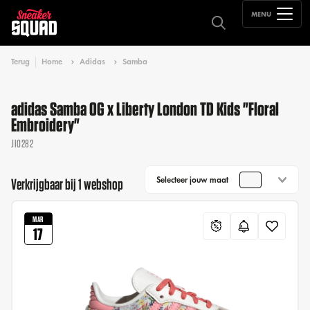
MENU
Terug
Home
Adidas
Samba
adidas Samba OG x Liberty London TD Kids "Floral
Embroidery"
JI0282
Selecteer jouw maat
Verkrijgbaar bij 1 webshop
MAR
17