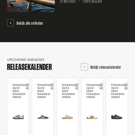
27 MEI 2026
1.997X GELEZEN
Bekijk alle artikelen
UPCOMING SNEAKERS
RELEASEKALENDER
Bekijk releasekalender
Releasedatum
Releasedatum
Releasedatum
Releasedatum
Releasedatum
Aangekondigd
Aangekondigd
Aangekondigd
Aangekondigd
Aangekondi
nog niet
nog niet
nog niet
nog niet
nog niet
bekend
bekend
bekend
bekend
bekend
Releasedatum
Releasedatum
Releasedatum
Releasedatum
Releasedatum
onbekend
onbekend
onbekend
onbekend
onbekend