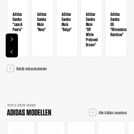
Adidas
Adidas
Adidas
Adidas
Adidas
Samba
Samba
Samba
Samba
Samba
“Lace &
Mule
Mule
Mule
OG
Pearls”
"Navy"
"Beige"
"Off
"Rhinestone
White
Rainbow"
Preloved
Brown"
Bekijk releasekalender
TOP 5 DEZE WEEK
ADIDAS MODELLEN
Alle Adidas sneakers