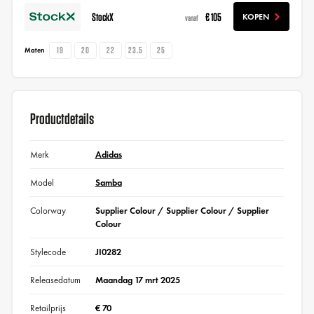
StockX
€ 105
KOPEN
vanaf
19
20
22
23.5
25
Maten
Productdetails
Merk
Adidas
Model
Samba
Colorway
Supplier Colour / Supplier Colour / Supplier
Colour
Stylecode
JI0282
Releasedatum
Maandag 17 mrt 2025
Retailprijs
€ 70