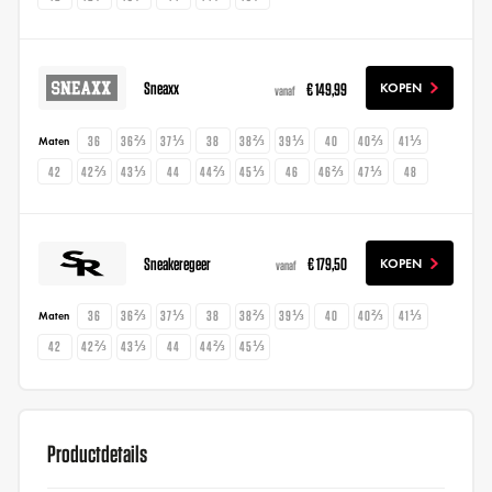
Sneaxx
€ 149,99
KOPEN
vanaf
36
36⅔
37⅓
38
38⅔
39⅓
40
40⅔
41⅓
Maten
42
42⅔
43⅓
44
44⅔
45⅓
46
46⅔
47⅓
48
Sneakeregeer
€ 179,50
KOPEN
vanaf
36
36⅔
37⅓
38
38⅔
39⅓
40
40⅔
41⅓
Maten
42
42⅔
43⅓
44
44⅔
45⅓
Productdetails