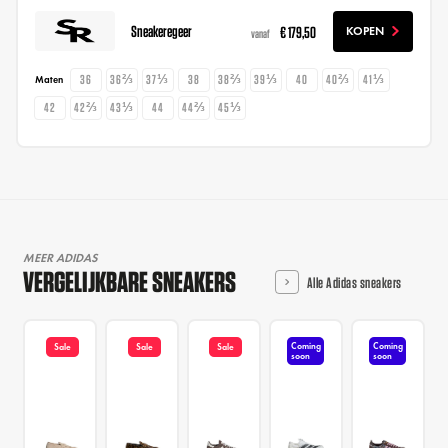
Sneakeregeer
€ 179,50
KOPEN
vanaf
36
36⅔
37⅓
38
38⅔
39⅓
40
40⅔
41⅓
Maten
42
42⅔
43⅓
44
44⅔
45⅓
MEER ADIDAS
VERGELIJKBARE SNEAKERS
Alle Adidas sneakers
Coming
Coming
Sale
Sale
Sale
soon
soon