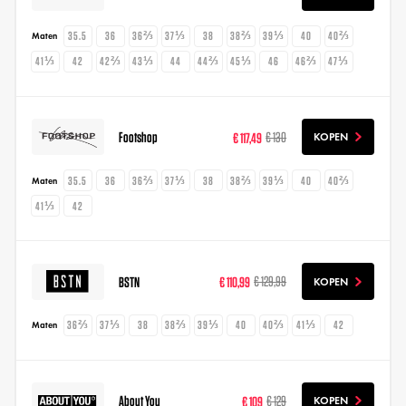
35.5
36
36⅔
37⅓
38
38⅔
39⅓
40
40⅔
Maten
41⅓
42
42⅔
43⅓
44
44⅔
45⅓
46
46⅔
47⅓
Footshop
€ 117,49
€ 130
KOPEN
35.5
36
36⅔
37⅓
38
38⅔
39⅓
40
40⅔
Maten
41⅓
42
BSTN
€ 110,99
€ 129,99
KOPEN
36⅔
37⅓
38
38⅔
39⅓
40
40⅔
41⅓
42
Maten
About You
€ 109
€ 129
KOPEN