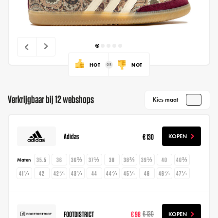
HOT
NOT
Verkrijgbaar bij 12 webshops
Kies maat
Adidas
€ 130
KOPEN
35.5
36
36⅔
37⅓
38
38⅔
39⅓
40
40⅔
Maten
41⅓
42
42⅔
43⅓
44
44⅔
45⅓
46
46⅔
47⅓
FOOTDISTRICT
€ 98
€ 130
KOPEN