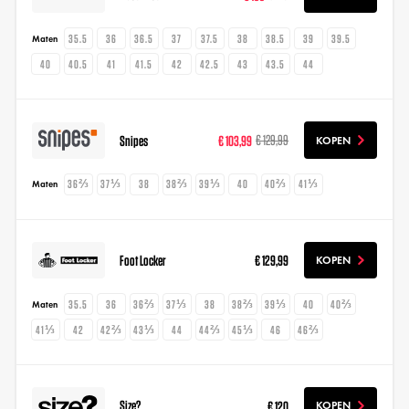
35.5
36
36.5
37
37.5
38
38.5
39
39.5
Maten
40
40.5
41
41.5
42
42.5
43
43.5
44
Snipes
€ 103,99
€ 129,99
KOPEN
36⅔
37⅓
38
38⅔
39⅓
40
40⅔
41⅓
Maten
Foot Locker
€ 129,99
KOPEN
35.5
36
36⅔
37⅓
38
38⅔
39⅓
40
40⅔
Maten
41⅓
42
42⅔
43⅓
44
44⅔
45⅓
46
46⅔
Size?
€ 120
KOPEN