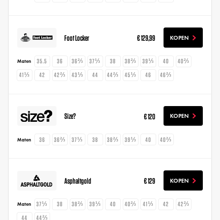
Foot Locker
€ 129,99
KOPEN
35.5
36
36⅔
37⅓
38
38⅔
39⅓
40
40⅔
Maten
41⅓
42
42⅔
43⅓
44
44⅔
45⅓
46
46⅔
Size?
€ 120
KOPEN
36
36⅔
37⅓
38
38⅔
39⅓
40
40⅔
Maten
Asphaltgold
€ 129
KOPEN
37⅓
38
38⅔
39⅓
40
40⅔
41⅓
42
42⅔
Maten
44
44⅔