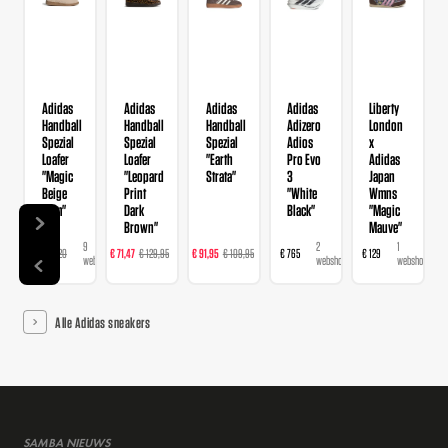
Adidas
Adidas
Adidas
Adidas
Liberty
Handball
Handball
Handball
Adizero
London
Spezial
Spezial
Spezial
Adios
x
Loafer
Loafer
"Earth
Pro Evo
Adidas
"Magic
"Leopard
Strata"
3
Japan
Beige
Print
"White
Wmns
Gum"
Dark
Black"
"Magic
Brown"
Mauve"
9
16
23
2
1
€ 78
€ 120
€ 71,47
€ 129,95
€ 91,95
€ 109,95
€ 765
€ 129
webshops
webshops
webshops
webshops
webshop
Alle Adidas sneakers
SAMBA NIEUWS