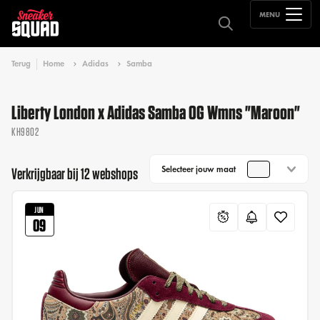
MENU
Terug
Home
Adidas
Samba
Liberty London x Adidas Samba OG Wmns "Maroon"
KH9802
Selecteer jouw maat
Verkrijgbaar bij 12 webshops
JUN
09