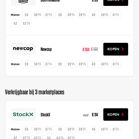
36
36⅔
37⅓
38
38⅔
39⅓
40
40⅔
41⅓
Maten
42
42⅔
Newcop
€ 104
€ 130
KOPEN
36
36⅔
37⅓
38
38⅔
39⅓
40
40⅔
41⅓
Maten
Verkrijgbaar bij 3 marketplaces
StockX
€ 114
KOPEN
vanaf
36
36⅔
37⅓
38
38⅔
39⅓
40
40⅔
41⅓
Maten
42
42⅔
43⅓
44
44⅔
45⅓