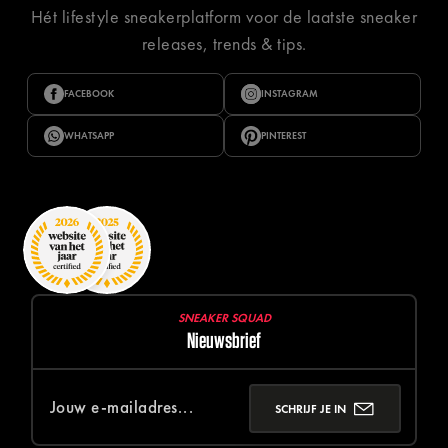
Hét lifestyle sneakerplatform voor de laatste sneaker
releases, trends & tips.
FACEBOOK
INSTAGRAM
WHATSAPP
PINTEREST
SNEAKER SQUAD
Nieuwsbrief
SCHRIJF JE IN