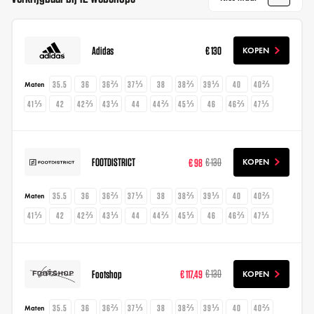
Adidas
€ 130
KOPEN
35.5
36
36⅔
37⅓
38
38⅔
39⅓
40
40⅔
Maten
41⅓
42
42⅔
43⅓
44
44⅔
45⅓
46
46⅔
47⅓
FOOTDISTRICT
€ 98
€ 130
KOPEN
35.5
36
36⅔
37⅓
38
38⅔
39⅓
40
40⅔
Maten
41⅓
42
42⅔
43⅓
44
44⅔
45⅓
46
46⅔
47⅓
Footshop
€ 117,49
€ 130
KOPEN
35.5
36
36⅔
37⅓
38
38⅔
39⅓
40
40⅔
Maten