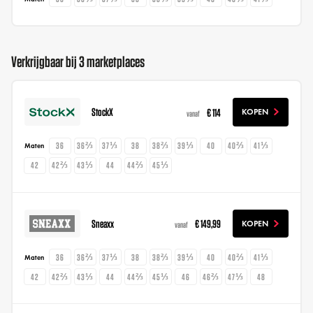
Verkrijgbaar bij 3 marketplaces
StockX
€ 114
KOPEN
vanaf
36
36⅔
37⅓
38
38⅔
39⅓
40
40⅔
41⅓
Maten
42
42⅔
43⅓
44
44⅔
45⅓
Sneaxx
€ 149,99
KOPEN
vanaf
36
36⅔
37⅓
38
38⅔
39⅓
40
40⅔
41⅓
Maten
42
42⅔
43⅓
44
44⅔
45⅓
46
46⅔
47⅓
48