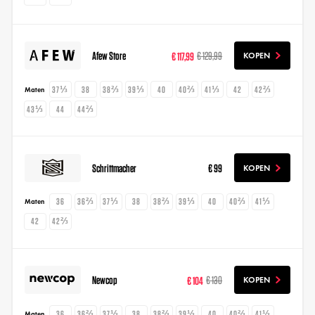
Afew Store
€ 117,99
€ 129,99
KOPEN
37⅓
38
38⅔
39⅓
40
40⅔
41⅓
42
42⅔
Maten
43⅓
44
44⅔
Schrittmacher
€ 99
KOPEN
36
36⅔
37⅓
38
38⅔
39⅓
40
40⅔
41⅓
Maten
42
42⅔
Newcop
€ 104
€ 130
KOPEN
36
36⅔
37⅓
38
38⅔
39⅓
40
40⅔
41⅓
Maten