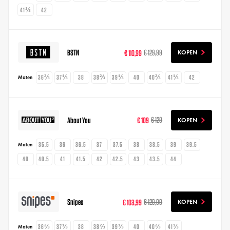
41⅓
42
BSTN
€ 110,99
€ 129,99
KOPEN
36⅔
37⅓
38
38⅔
39⅓
40
40⅔
41⅓
42
Maten
About You
€ 109
€ 129
KOPEN
35.5
36
36.5
37
37.5
38
38.5
39
39.5
Maten
40
40.5
41
41.5
42
42.5
43
43.5
44
Snipes
€ 103,99
€ 129,99
KOPEN
36⅔
37⅓
38
38⅔
39⅓
40
40⅔
41⅓
Maten