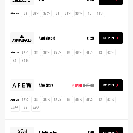
36
36⅔
37⅓
38
38⅔
39⅓
40
40⅔
Maten
Asphaltgold
€ 129
KOPEN
37⅓
38
38⅔
39⅓
40
40⅔
41⅓
42
42⅔
Maten
44
44⅔
Afew Store
€ 117,99
€ 129,99
KOPEN
37⅓
38
38⅔
39⅓
40
40⅔
41⅓
42
42⅔
Maten
43⅓
44
44⅔
Schrittmacher
€ 99
KOPEN