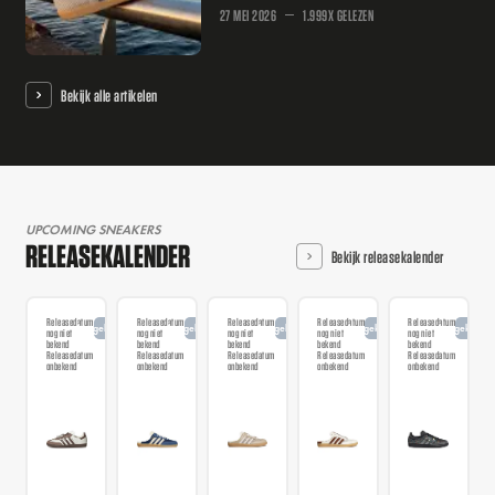
27 MEI 2026
1.999X GELEZEN
Bekijk alle artikelen
UPCOMING SNEAKERS
RELEASEKALENDER
Bekijk releasekalender
Releasedatum
Releasedatum
Releasedatum
Releasedatum
Releasedatum
Aangekondigd
Aangekondigd
Aangekondigd
Aangekondigd
Aangekondi
nog niet
nog niet
nog niet
nog niet
nog niet
bekend
bekend
bekend
bekend
bekend
Releasedatum
Releasedatum
Releasedatum
Releasedatum
Releasedatum
onbekend
onbekend
onbekend
onbekend
onbekend