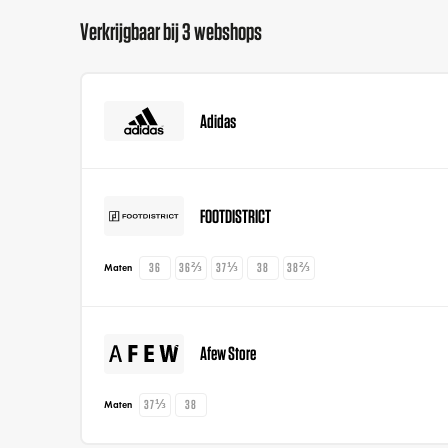
Verkrijgbaar bij 3 webshops
Adidas
FOOTDISTRICT
36
36⅔
37⅓
38
38⅔
Maten
Afew Store
37⅓
38
Maten