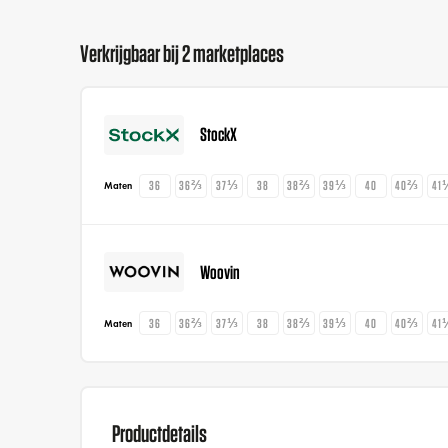
Verkrijgbaar bij 2 marketplaces
StockX
36
36⅔
37⅓
38
38⅔
39⅓
40
40⅔
41
Maten
Woovin
36
36⅔
37⅓
38
38⅔
39⅓
40
40⅔
41
Maten
Productdetails