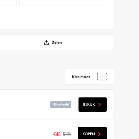
Delen
Kies maat
BEKIJK
Uitverkocht
€ 48
€ 120
KOPEN