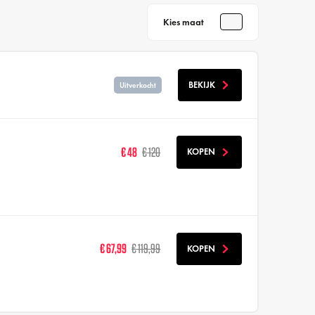
Kies maat
BEKIJK
Uitverkocht
€ 48
€ 120
KOPEN
€ 67,99
€ 119,99
KOPEN