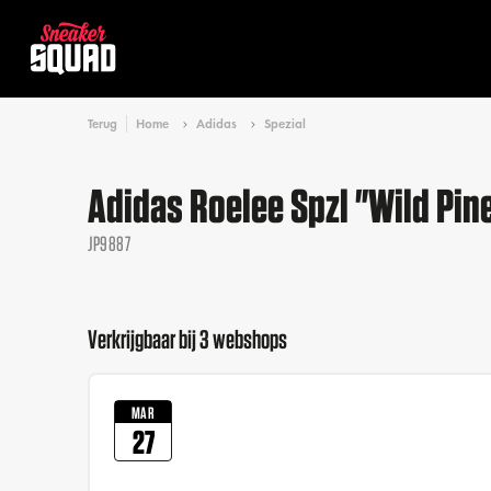
Terug
Home
Adidas
Spezial
Adidas Roelee Spzl "Wild Pin
JP9887
Verkrijgbaar bij 3 webshops
MAR
27