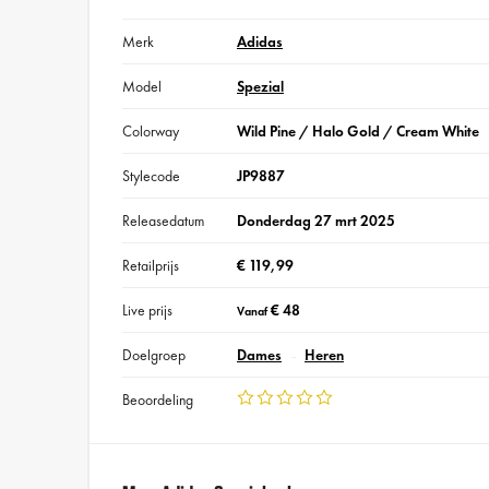
Merk
Adidas
Model
Spezial
Colorway
Wild Pine / Halo Gold / Cream White
Stylecode
JP9887
Releasedatum
Donderdag 27 mrt 2025
Retailprijs
€ 119,99
Live prijs
€ 48
Vanaf
Doelgroep
Dames
Heren
Beoordeling