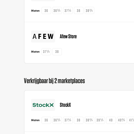
36
36⅔
37⅓
38
38⅔
Maten
Afew Store
37⅓
38
Maten
Verkrijgbaar bij 2 marketplaces
StockX
36
36⅔
37⅓
38
38⅔
39⅓
40
40⅔
41
Maten