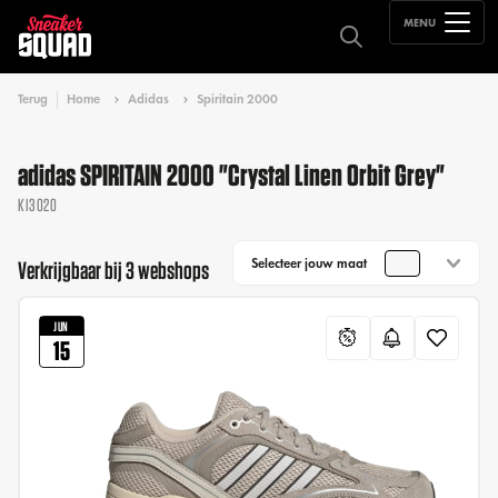
MENU
Terug
Home
Adidas
Spiritain 2000
adidas SPIRITAIN 2000 "Crystal Linen Orbit Grey"
KI3020
Selecteer jouw maat
Verkrijgbaar bij 3 webshops
JUN
15