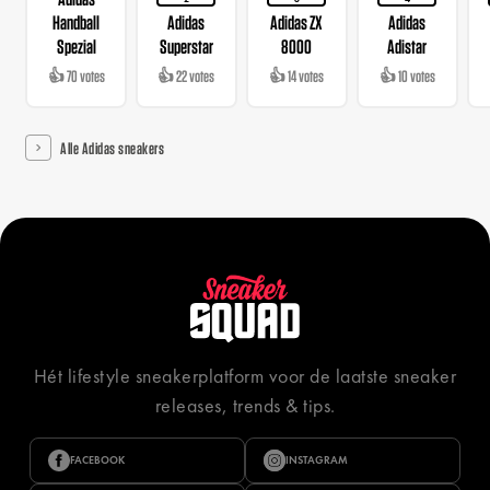
Handball
Adidas
Adidas ZX
Adidas
Spezial
Superstar
8000
Adistar
👍 70 votes
👍 22 votes
👍 14 votes
👍 10 votes
Alle Adidas sneakers
Hét lifestyle sneakerplatform voor de laatste sneaker
releases, trends & tips.
FACEBOOK
INSTAGRAM