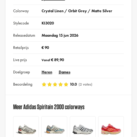
Colorway
Crystal Linen / Orbit Grey / Matte Silver
Stylecode
KI3020
Releasedatum
Maandag 15 jun 2026
Retailprijs
€ 90
Live prijs
€ 89,90
Vanaf
Doelgroep
Heren
Dames
Beoordeling
10.0
(2 votes)
Meer Adidas Spiritain 2000 colorways