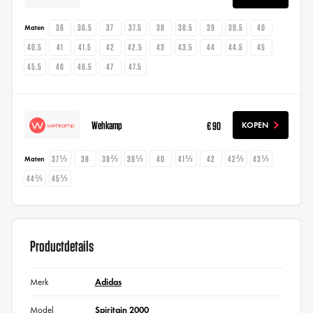
36
36.5
37
37.5
38
38.5
39
39.5
40
Maten
40.5
41
41.5
42
42.5
43
43.5
44
44.5
45
45.5
46
46.5
47
47.5
Wehkamp
€ 90
KOPEN
37⅓
38
38⅔
39⅓
40
41⅓
42
42⅔
43⅓
Maten
44⅔
45⅓
Productdetails
Merk
Adidas
Model
Spiritain 2000