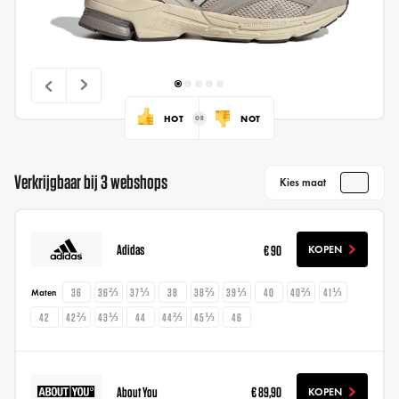
HOT
NOT
Verkrijgbaar bij 3 webshops
Kies maat
Adidas
€ 90
KOPEN
36
36⅔
37⅓
38
38⅔
39⅓
40
40⅔
41⅓
Maten
42
42⅔
43⅓
44
44⅔
45⅓
46
About You
€ 89,90
KOPEN