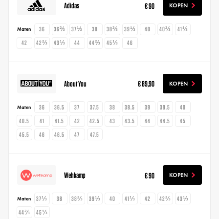
Adidas
€ 90
KOPEN
36
36⅔
37⅓
38
38⅔
39⅓
40
40⅔
41⅓
Maten
42
42⅔
43⅓
44
44⅔
45⅓
46
About You
€ 89,90
KOPEN
36
36.5
37
37.5
38
38.5
39
39.5
40
Maten
40.5
41
41.5
42
42.5
43
43.5
44
44.5
45
45.5
46
46.5
47
47.5
Wehkamp
€ 90
KOPEN
37⅓
38
38⅔
39⅓
40
41⅓
42
42⅔
43⅓
Maten
44⅔
45⅓