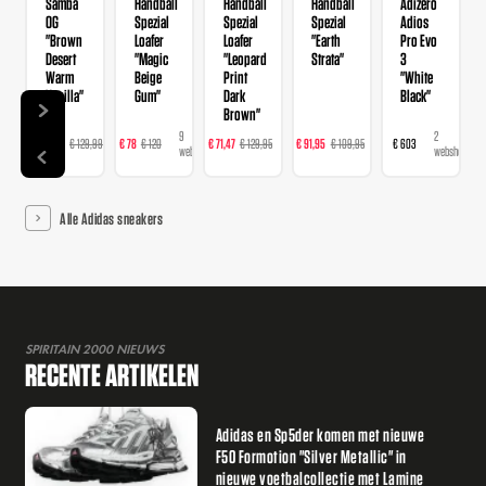
Samba
Handball
Handball
Handball
Adizero
OG
Spezial
Spezial
Spezial
Adios
"Brown
Loafer
Loafer
"Earth
Pro Evo
Desert
"Magic
"Leopard
Strata"
3
Warm
Beige
Print
"White
Vanilla"
Gum"
Dark
Black"
Brown"
14
9
16
23
2
€ 103,99
€ 129,99
€ 78
€ 120
€ 71,47
€ 129,95
€ 91,95
€ 109,95
€ 603
webshops
webshops
webshops
webshops
webshops
Alle Adidas sneakers
SPIRITAIN 2000 NIEUWS
RECENTE ARTIKELEN
Adidas en Sp5der komen met nieuwe
F50 Formotion "Silver Metallic" in
nieuwe voetbalcollectie met Lamine