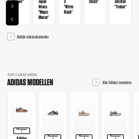
Brown"
Japan
3
Studs"
Jellyfish
Wmns
"White
"Timber"
"Magic
Black"
Mauve"
Bekijk releasekalender
TOP 5 DEZE WEEK
ADIDAS MODELLEN
Alle Adidas sneakers
Nummer
1
Nummer
Nummer
Nummer
Adidas
2
3
4