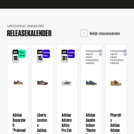
UPCOMING SNEAKERS
RELEASEKALENDER
Bekijk releasekalender
Releasedatum
Releasedatum
AUG
AUG
SEP
Out
Coming
Coming
Aangekondigd
Aangekondi
nog niet
nog niet
now
soon
soon
10
15
01
bekend
bekend
Releasedatum
Releasedatum
onbekend
onbekend
Adidas
Liberty
Adidas
Adidas
Pharrell
Superstar
London
Adizero
Gazelle
x
II
x
Adios
Indoor
Adidas
"Preloved
Adidas
Pro Evo
"Denim
Adistar