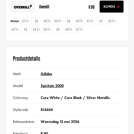
Overkill
€ 89
KOPEN
37⅓
38
38⅔
39⅓
40
40⅔
41⅓
42
42⅔
Maten
43⅓
44
44⅔
45⅓
46
46⅔
47⅓
Productdetails
Merk
Adidas
Model
Spiritain 2000
Colorway
Core White / Core Black / Silver Metallic
Stylecode
KI4444
Releasedatum
Woensdag 13 mei 2026
Retailprijs
€ 90