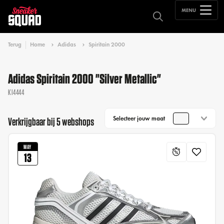
MENU
Terug
Home
Adidas
Spiritain 2000
Adidas Spiritain 2000 "Silver Metallic"
KI4444
Selecteer jouw maat
Verkrijgbaar bij 5 webshops
MAY
13