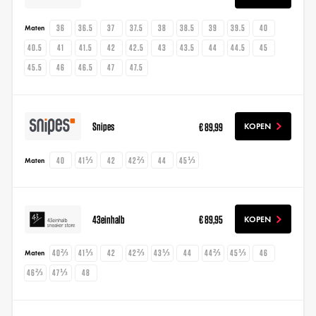
36
36.5
37
37.5
38
38.5
39
39.5
40
Maten
40.5
41
41.5
42
42.5
43
43.5
44
44.5
45
45.5
46
46.5
47
47.5
Snipes
€ 89,99
KOPEN
40
41⅓
42
42⅔
44
45⅓
Maten
43einhalb
€ 89,95
KOPEN
40⅔
41⅓
42
42⅔
43⅓
44
44⅔
45⅓
46
Maten
46⅔
47⅓
48