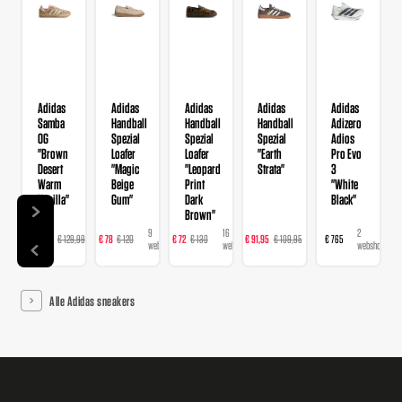
Adidas
Adidas
Adidas
Adidas
Adidas
Samba
Handball
Handball
Handball
Adizero
OG
Spezial
Spezial
Spezial
Adios
"Brown
Loafer
Loafer
"Earth
Pro Evo
Desert
"Magic
"Leopard
Strata"
3
Warm
Beige
Print
"White
Vanilla"
Gum"
Dark
Black"
Brown"
14
9
16
23
2
€ 103,99
€ 129,99
€ 78
€ 120
€ 72
€ 130
€ 91,95
€ 109,95
€ 765
webshops
webshops
webshops
webshops
webshops
Alle Adidas sneakers