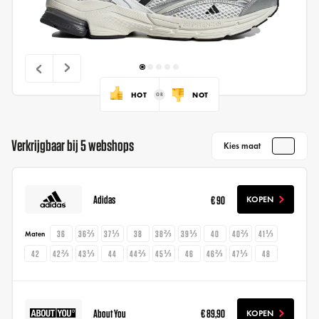
HOT
NOT
Verkrijgbaar bij 5 webshops
Kies maat
Adidas
€ 90
KOPEN
36
36⅔
37⅓
38
38⅔
39⅓
40
40⅔
41⅓
Maten
42
42⅔
43⅓
44
44⅔
45⅓
46
46⅔
47⅓
48
About You
€ 89,90
KOPEN