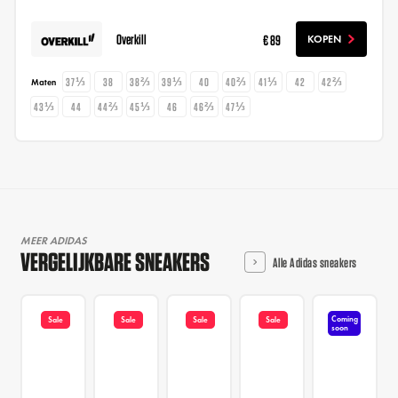
Overkill
€ 89
KOPEN
37⅓
38
38⅔
39⅓
40
40⅔
41⅓
42
42⅔
Maten
43⅓
44
44⅔
45⅓
46
46⅔
47⅓
MEER ADIDAS
VERGELIJKBARE SNEAKERS
Alle Adidas sneakers
Coming
Sale
Sale
Sale
Sale
soon