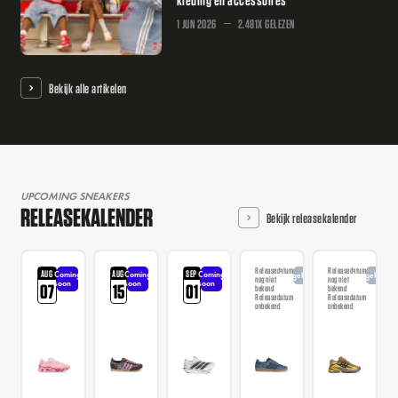
1 JUN 2026
2.481X GELEZEN
Bekijk alle artikelen
UPCOMING SNEAKERS
RELEASEKALENDER
Bekijk releasekalender
Releasedatum
Releasedatum
AUG
AUG
SEP
Coming
Coming
Coming
Aangekondigd
Aangekondi
nog niet
nog niet
soon
soon
soon
07
15
01
bekend
bekend
Releasedatum
Releasedatum
onbekend
onbekend