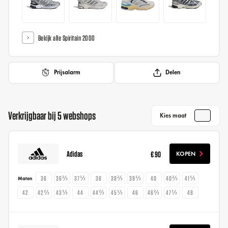
Bekijk alle Spiritain 2000
Prijsalarm
Delen
Verkrijgbaar bij 5 webshops
Kies maat
Adidas
€ 90
KOPEN
36
36⅔
37⅓
38
38⅔
39⅓
40
40⅔
41⅓
Maten
42
42⅔
43⅓
44
44⅔
45⅓
46
46⅔
47⅓
48