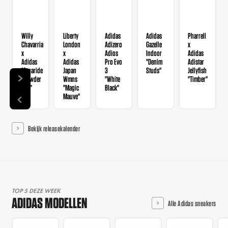
Willy
Liberty
Adidas
Adidas
Pharrell
Chavarria
London
Adizero
Gazelle
x
x
x
Adios
Indoor
Adidas
Adidas
Adidas
Pro Evo
"Denim
Adistar
Megaride
Japan
3
Studs"
Jellyfish
"Powder
Wmns
"White
"Timber"
Red"
"Magic
Black"
Mauve"
Bekijk releasekalender
TOP 5 DEZE WEEK
ADIDAS MODELLEN
Alle Adidas sneakers