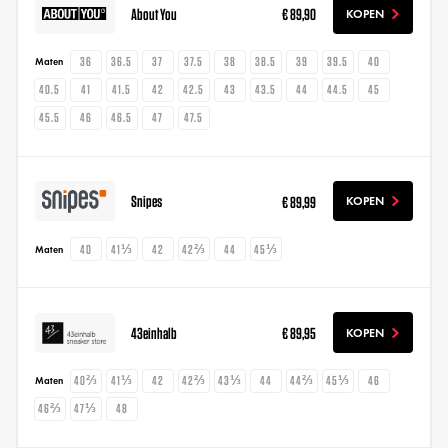
About You
€ 89,90
KOPEN
36
36.5
37
37.5
38
38.5
39
39.5
40
Maten
40.5
41
41.5
42
42.5
43
43.5
44
44.5
45
45.5
46
46.5
47
47.5
Snipes
€ 89,99
KOPEN
40
41⅓
42
42⅔
44
45⅓
Maten
43einhalb
€ 89,95
KOPEN
40⅔
41⅓
42
42⅔
43⅓
44
44⅔
45⅓
46
Maten
46⅔
47⅓
48