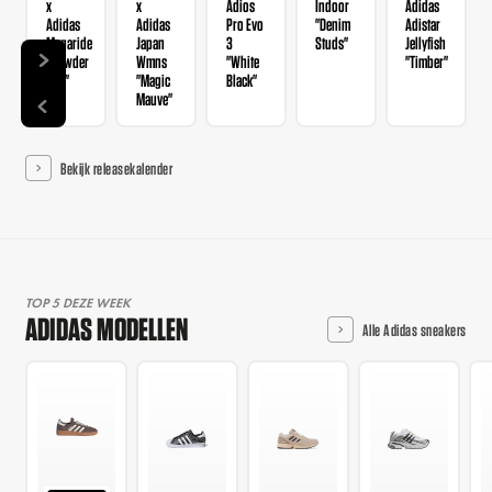
x
x
Adios
Indoor
Adidas
Adidas
Adidas
Pro Evo
"Denim
Adistar
Megaride
Japan
3
Studs"
Jellyfish
"Powder
Wmns
"White
"Timber"
Red"
"Magic
Black"
Mauve"
Bekijk releasekalender
TOP 5 DEZE WEEK
ADIDAS MODELLEN
Alle Adidas sneakers