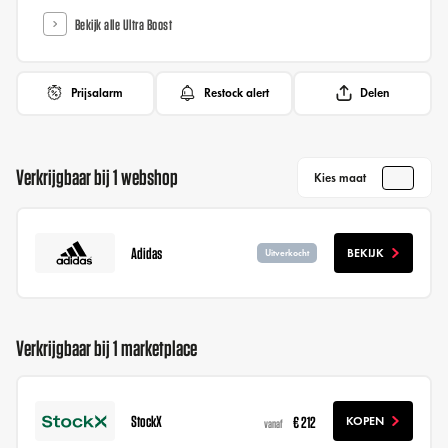
Bekijk alle Ultra Boost
Prijsalarm
Restock alert
Delen
Verkrijgbaar bij 1 webshop
Kies maat
Adidas
BEKIJK
Uitverkocht
Verkrijgbaar bij 1 marketplace
StockX
€ 212
KOPEN
vanaf