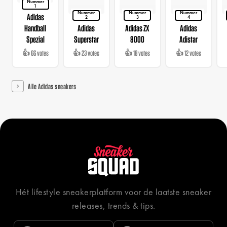
Nummer
1
Nummer
Nummer
Nummer
Adidas
2
3
4
Handball
Adidas
Adidas ZX
Adidas
Spezial
Superstar
8000
Adistar
👍 66 votes
👍 23 votes
👍 18 votes
👍 12 votes
Alle Adidas sneakers
Hét lifestyle sneakerplatform voor de laatste sneaker
releases, trends & tips.