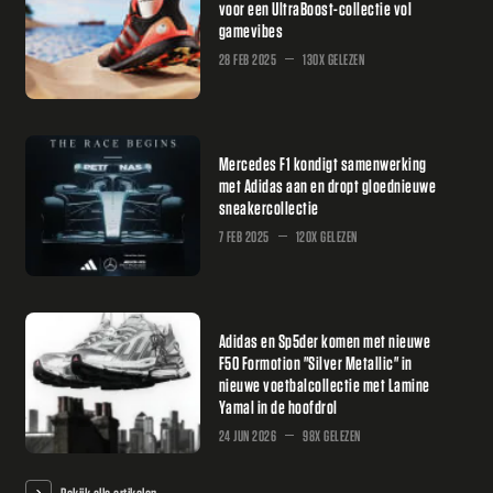
voor een UltraBoost-collectie vol
gamevibes
28 FEB 2025
130X GELEZEN
Mercedes F1 kondigt samenwerking
met Adidas aan en dropt gloednieuwe
sneakercollectie
7 FEB 2025
120X GELEZEN
Adidas en Sp5der komen met nieuwe
F50 Formotion "Silver Metallic" in
nieuwe voetbalcollectie met Lamine
Yamal in de hoofdrol
24 JUN 2026
98X GELEZEN