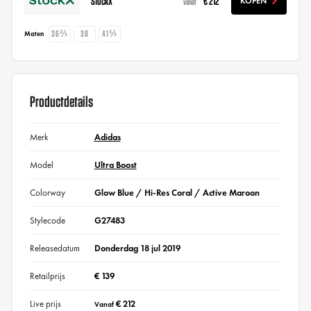
StockX
€ 212
KOPEN
vanaf
36⅔
38
41⅓
Maten
Productdetails
Merk
Adidas
Model
Ultra Boost
Colorway
Glow Blue / Hi-Res Coral / Active Maroon
Stylecode
G27483
Releasedatum
Donderdag 18 jul 2019
Retailprijs
€ 139
Live prijs
€ 212
Vanaf