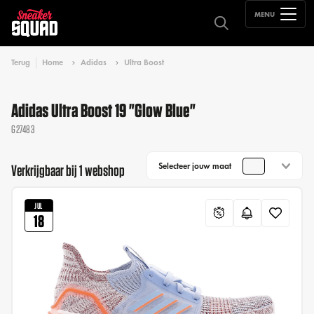
MENU
Terug
Home
Adidas
Ultra Boost
Adidas Ultra Boost 19 "Glow Blue"
G27483
Selecteer jouw maat
Verkrijgbaar bij 1 webshop
JUL
18