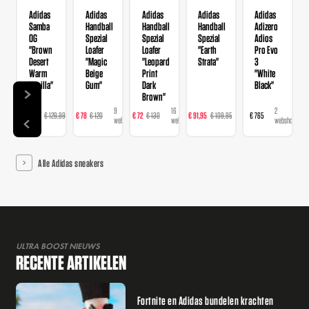
Adidas
Adidas
Adidas
Adidas
Adidas
Samba
Handball
Handball
Handball
Adizero
OG
Spezial
Spezial
Spezial
Adios
"Brown
Loafer
Loafer
"Earth
Pro Evo
Desert
"Magic
"Leopard
Strata"
3
Warm
Beige
Print
"White
Vanilla"
Gum"
Dark
Black"
Brown"
14
9
16
23
2
€ 103,99
€ 129,99
€ 78
€ 120
€ 72
€ 130
€ 91,95
€ 109,95
€ 765
webshops
webshops
webshops
webshops
webshops
Alle Adidas sneakers
ULTRA BOOST NIEUWS
RECENTE ARTIKELEN
Fortnite en Adidas bundelen krachten