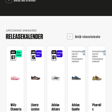
Bekijk alle artikelen
UPCOMING SNEAKERS
RELEASEKALENDER
Bekijk releasekalender
Releasedatum
Releasedatum
AUG
AUG
SEP
Out
Coming
Coming
Aangekondigd
Aangekondi
nog niet
nog niet
now
soon
soon
07
15
01
bekend
bekend
Releasedatum
Releasedatum
onbekend
onbekend
Willy
Liberty
Adidas
Adidas
Pharrell
Chavarria
London
Adizero
Gazelle
x