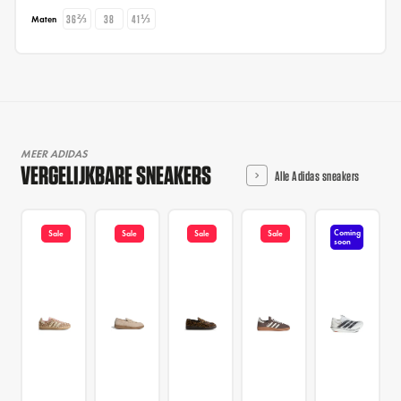
36⅔
38
41⅓
Maten
MEER ADIDAS
VERGELIJKBARE SNEAKERS
Alle Adidas sneakers
Coming
Sale
Sale
Sale
Sale
soon