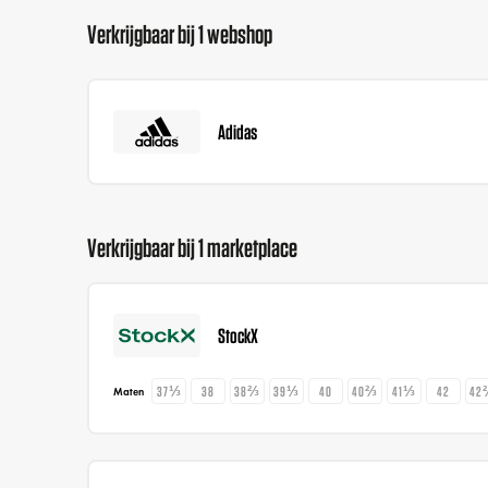
Verkrijgbaar bij 1 webshop
Adidas
Verkrijgbaar bij 1 marketplace
StockX
37⅓
38
38⅔
39⅓
40
40⅔
41⅓
42
42
Maten