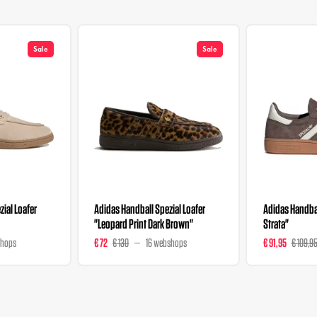
Sale
Sale
ial Loafer
Adidas Handball Spezial Loafer
Adidas Handbal
"Leopard Print Dark Brown"
Strata"
shops
€ 72
€ 130
16 webshops
€ 91,95
€ 109,9