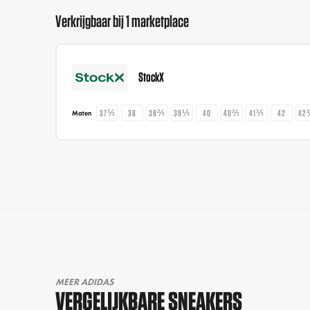
Verkrijgbaar bij 1 marketplace
StockX
37⅓
38
38⅔
39⅓
40
40⅔
41⅓
42
42
Maten
MEER ADIDAS
VERGELIJKBARE SNEAKERS