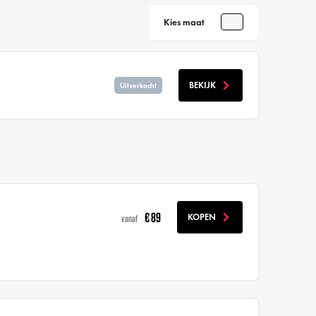
Kies maat
BEKIJK
Uitverkocht
€ 89
KOPEN
vanaf