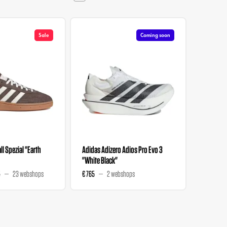
Sale
Coming soon
l Spezial "Earth
Adidas Adizero Adios Pro Evo 3
Liberty 
"White Black"
Wmns "M
5
23 webshops
€ 765
2 webshops
€ 129