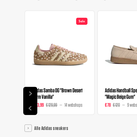
Sale
Adidas Samba OG "Brown Desert
Adidas Handball Spez
Warm Vanilla"
"Magic Beige Gum"
€ 103,99
€ 129,99
14 webshops
€ 78
€ 120
9 web
Alle Adidas sneakers