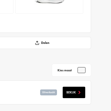
Delen
Kies maat
BEKIJK
Uitverkocht