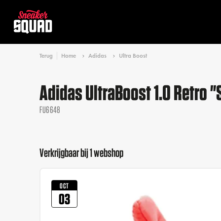
Terug
Home
Adidas
Ultra Boost
Adidas UltraBoost 1.0 Retro "
FU6648
Verkrijgbaar bij 1 webshop
OCT
03