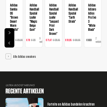
Adidas
Adidas
Adidas
Adidas
Adidas
Samba
Handball
Handball
Handball
Adizero
OG
Spezial
Spezial
Spezial
Adios
"Brown
Loafer
Loafer
"Earth
Pro Evo
Desert
"Magic
"Leopard
Strata"
3
Warm
Beige
Print
"White
Vanilla"
Gum"
Dark
Black"
Brown"
14
9
16
23
2
€ 103,99
€ 129,99
€ 78
€ 120
€ 71,47
€ 129,95
€ 91,95
€ 109,95
€ 603
webshops
webshops
webshops
webshops
webshops
Alle Adidas sneakers
ULTRA BOOST NIEUWS
RECENTE ARTIKELEN
Fortnite en Adidas bundelen krachten