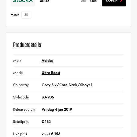
StockX
€ 158
KOPEN
vanaf
36
Maten
Productdetails
Merk
Adidas
Model
Ultra Boost
Colorway
Grey Six/Core Black/Shoyel
Stylecode
B37706
Releasedatum
Vrijdag 4 jan 2019
Retailprijs
€ 183
Live prijs
€ 158
Vanaf