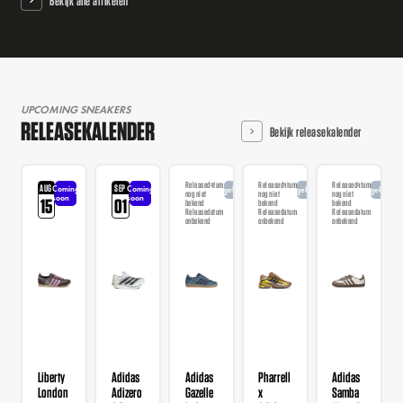
Bekijk alle artikelen
UPCOMING SNEAKERS
RELEASEKALENDER
Bekijk releasekalender
Releasedatum
Releasedatum
Releasedatum
AUG
SEP
Coming
Coming
Aangekondigd
Aangekondigd
Aangekondi
nog niet
nog niet
nog niet
soon
soon
15
01
bekend
bekend
bekend
Releasedatum
Releasedatum
Releasedatum
onbekend
onbekend
onbekend
Liberty
Adidas
Adidas
Pharrell
Adidas
London
Adizero
Gazelle
x
Samba