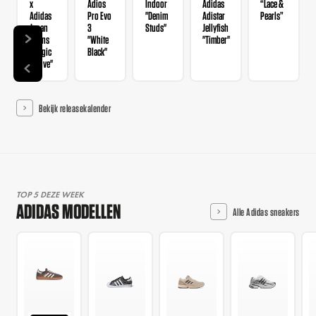
x
Adios
Indoor
Adidas
“Lace &
Adidas
Pro Evo
"Denim
Adistar
Pearls”
Japan
3
Studs"
Jellyfish
Wmns
"White
"Timber"
"Magic
Black"
Mauve"
Bekijk releasekalender
TOP 5 DEZE WEEK
ADIDAS MODELLEN
Alle Adidas sneakers