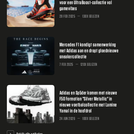
voor een UltraBoost-collectie vol
gamevibes
28 FEB 2025
130X GELEZEN
Mercedes F1 kondigt samenwerking
met Adidas aan en dropt gloednieuwe
sneakercollectie
7 FEB 2025
120X GELEZEN
Adidas en Sp5der komen met nieuwe
F50 Formotion "Silver Metallic" in
nieuwe voetbalcollectie met Lamine
Yamal in de hoofdrol
24 JUN 2026
100X GELEZEN