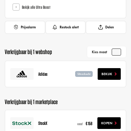
Bekijk alle Ultra Boost
Prijsalarm
Restock alert
Delen
Verkrijgbaar bij 1 webshop
Kies maat
Adidas
BEKIJK
Uitverkocht
Verkrijgbaar bij 1 marketplace
StockX
€ 158
KOPEN
vanaf