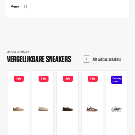
36
Maten
MEER ADIDAS
VERGELIJKBARE SNEAKERS
Alle Adidas sneakers
Coming
Sale
Sale
Sale
Sale
soon