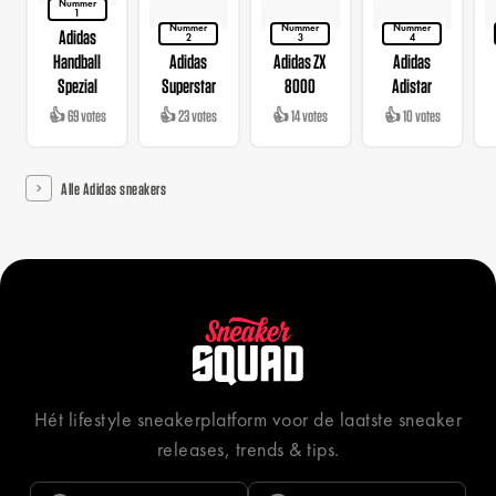
Nummer
1
Nummer
Nummer
Nummer
Adidas
2
3
4
Handball
Adidas
Adidas ZX
Adidas
Spezial
Superstar
8000
Adistar
👍 69 votes
👍 23 votes
👍 14 votes
👍 10 votes
Alle Adidas sneakers
Hét lifestyle sneakerplatform voor de laatste sneaker
releases, trends & tips.