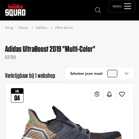
MENU
Terug
Home
Adidas
Ultra Boost
Adidas UltraBoost 2019 "Multi-Color"
B37706
Selecteer jouw maat
Verkrijgbaar bij 1 webshop
JAN
04