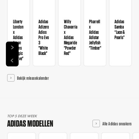
Liberty
Adidas
Willy
Pharrell
Adidas
London
Adizero
Chavarria
x
Samba
x
Adios
x
Adidas
“Lace &
Adidas
Pro Evo
Adidas
Adistar
Pearls”
Japan
3
Megaride
Jellyfish
Wmns
"White
"Powder
"Timber"
"Magic
Black"
Red"
Mauve"
Bekijk releasekalender
TOP 5 DEZE WEEK
ADIDAS MODELLEN
Alle Adidas sneakers