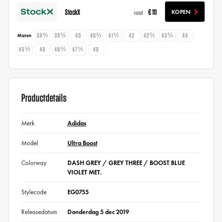
StockX
€ 111
KOPEN
vanaf
38⅔
39⅓
40
40⅔
41⅓
42
42⅔
43⅓
44
Maten
45⅓
46
46⅔
47⅓
48
Productdetails
Merk
Adidas
Model
Ultra Boost
Colorway
DASH GREY / GREY THREE / BOOST BLUE
VIOLET MET.
Stylecode
EG0755
Releasedatum
Donderdag 5 dec 2019