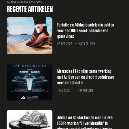
ULTRA BOOST NIEUWS
RECENTE ARTIKELEN
Fortnite en Adidas bundelen krachten
voor een UltraBoost-collectie vol
gamevibes
28 FEB 2025
130X GELEZEN
Mercedes F1 kondigt samenwerking
met Adidas aan en dropt gloednieuwe
sneakercollectie
7 FEB 2025
119X GELEZEN
Adidas en Sp5der komen met nieuwe
F50 Formotion "Silver Metallic" in
nieuwe voetbalcollectie met Lamine