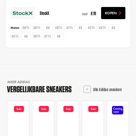
StockX
€ 111
KOPEN
vanaf
38⅔
39⅓
40
40⅔
41⅓
42
42⅔
43⅓
44
Maten
45⅓
46
46⅔
47⅓
48
MEER ADIDAS
VERGELIJKBARE SNEAKERS
Alle Adidas sneakers
Coming
Sale
Sale
Sale
Sale
soon