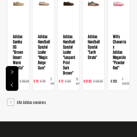
Adidas
Adidas
Adidas
Adidas
Willy
Samba
Handball
Handball
Handball
Chavarria
OG
Spezial
Spezial
Spezial
x
"Brown
Loafer
Loafer
"Earth
Adidas
Desert
"Magic
"Leopard
Strata"
Megaride
Warm
Beige
Print
"Powder
Vanilla"
Gum"
Dark
Red"
Brown"
14
9
16
23
4
€ 103,99
€ 129,99
€ 78
€ 120
€ 72
€ 130
€ 91,95
€ 109,95
€ 200
webshops
webshops
webshops
webshops
webshops
Alle Adidas sneakers