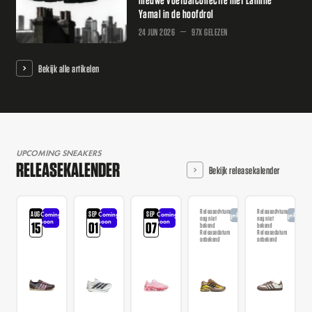
Yamal in de hoofdrol
24 JUN 2026
97X GELEZEN
Bekijk alle artikelen
UPCOMING SNEAKERS
RELEASEKALENDER
Bekijk releasekalender
Releasedatum
Releasedatum
AUG
SEP
SEP
Coming
Coming
Coming
Aangekondigd
Aangekondi
nog niet
nog niet
soon
soon
soon
15
01
07
bekend
bekend
Releasedatum
Releasedatum
onbekend
onbekend