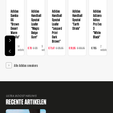
Adidas
Adidas
Adidas
Adidas
Adidas
Samba
Handball
Handball
Handball
Adizero
OG
Spezial
Spezial
Spezial
Adios
"Brown
Loafer
Loafer
"Earth
Pro Evo
Desert
"Magic
"Leopard
Strata"
3
Warm
Beige
Print
"White
Vanilla"
Gum"
Dark
Black"
Brown"
14
9
16
23
2
€ 120
€ 78
€ 120
€ 71,47
€ 129,95
€ 91,95
€ 109,95
€ 765
webshops
webshops
webshops
webshops
webshops
Alle Adidas sneakers
ULTRA BOOST NIEUWS
RECENTE ARTIKELEN