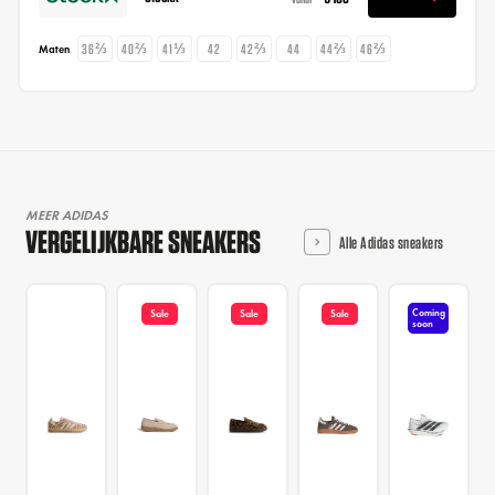
36⅔
40⅔
41⅓
42
42⅔
44
44⅔
46⅔
Maten
MEER ADIDAS
VERGELIJKBARE SNEAKERS
Alle Adidas sneakers
Coming
Sale
Sale
Sale
soon