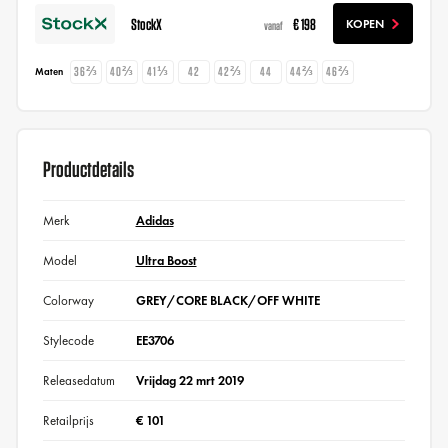
StockX
€ 198
KOPEN
vanaf
36⅔
40⅔
41⅓
42
42⅔
44
44⅔
46⅔
Maten
Productdetails
Merk
Adidas
Model
Ultra Boost
Colorway
GREY/CORE BLACK/OFF WHITE
Stylecode
EE3706
Releasedatum
Vrijdag 22 mrt 2019
Retailprijs
€ 101