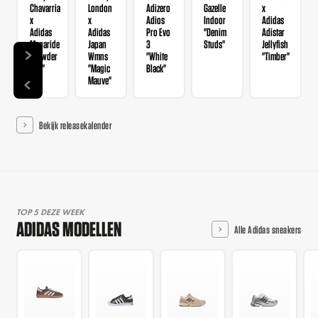
Chavarria
London
Adizero
Gazelle
x
x
x
Adios
Indoor
Adidas
Adidas
Adidas
Pro Evo
"Denim
Adistar
Megaride
Japan
3
Studs"
Jellyfish
"Powder
Wmns
"White
"Timber"
Red"
"Magic
Black"
Mauve"
Bekijk releasekalender
TOP 5 DEZE WEEK
ADIDAS MODELLEN
Alle Adidas sneakers