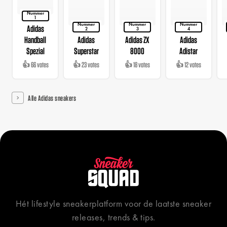
Nummer
1
Nummer
Nummer
Nummer
Adidas
2
3
4
Handball
Adidas
Adidas ZX
Adidas
Spezial
Superstar
8000
Adistar
👍 66 votes
👍 23 votes
👍 18 votes
👍 12 votes
Alle Adidas sneakers
Hét lifestyle sneakerplatform voor de laatste sneaker
releases, trends & tips.