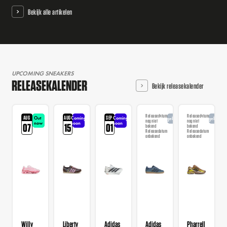
Bekijk alle artikelen
UPCOMING SNEAKERS
RELEASEKALENDER
Bekijk releasekalender
Releasedatum
Releasedatum
AUG
AUG
SEP
Out
Coming
Coming
Aangekondigd
Aangekondi
nog niet
nog niet
now
soon
soon
07
15
01
bekend
bekend
Releasedatum
Releasedatum
onbekend
onbekend
Willy
Liberty
Adidas
Adidas
Pharrell