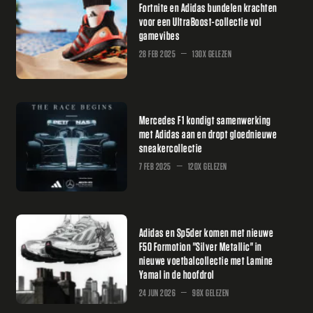
Fortnite en Adidas bundelen krachten
voor een UltraBoost-collectie vol
gamevibes
28 FEB 2025
130X GELEZEN
Mercedes F1 kondigt samenwerking
met Adidas aan en dropt gloednieuwe
sneakercollectie
7 FEB 2025
120X GELEZEN
Adidas en Sp5der komen met nieuwe
F50 Formotion "Silver Metallic" in
nieuwe voetbalcollectie met Lamine
Yamal in de hoofdrol
24 JUN 2026
98X GELEZEN