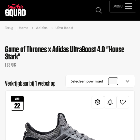
MENU
Terug
Home
Adidas
Ultra Boost
Game of Thrones x Adidas UltraBoost 4.0 "House
Stark"
EE3706
Selecteer jouw maat
Verkrijgbaar bij 1 webshop
MAR
22