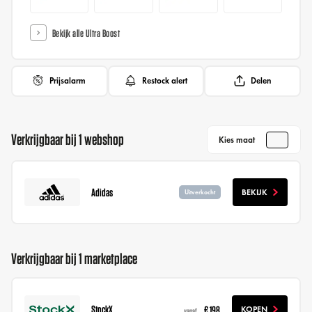
Bekijk alle Ultra Boost
Prijsalarm
Restock alert
Delen
Verkrijgbaar bij 1 webshop
Kies maat
Adidas
BEKIJK
Uitverkocht
Verkrijgbaar bij 1 marketplace
StockX
€ 198
KOPEN
vanaf