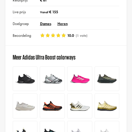
Retailprijs
€ 81
Live prijs
€ 155
Vanaf
Doelgroep
Dames
Heren
Beoordeling
10.0
(1 vote)
Meer Adidas Ultra Boost colorways