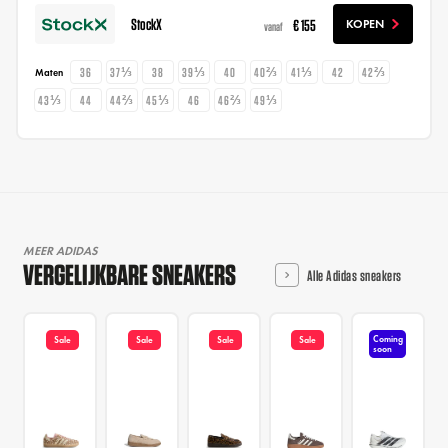
StockX
€ 155
KOPEN
vanaf
36
37⅓
38
39⅓
40
40⅔
41⅓
42
42⅔
Maten
43⅓
44
44⅔
45⅓
46
46⅔
49⅓
MEER ADIDAS
VERGELIJKBARE SNEAKERS
Alle Adidas sneakers
Coming
Sale
Sale
Sale
Sale
soon