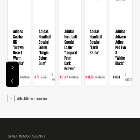
Adidas
Adidas
Adidas
Adidas
Adidas
Samba
Handball
Handball
Handball
Adizero
OG
Spezial
Spezial
Spezial
Adios
"Brown
Loafer
Loafer
"Earth
Pro Evo
Desert
"Magic
"Leopard
Strata"
3
Warm
Beige
Print
"White
Vanilla"
Gum"
Dark
Black"
Brown"
14
9
16
23
2
€ 103,99
€ 129,99
€ 78
€ 120
€ 71,47
€ 129,95
€ 91,95
€ 109,95
€ 603
webshops
webshops
webshops
webshops
webshops
Alle Adidas sneakers
ULTRA BOOST NIEUWS