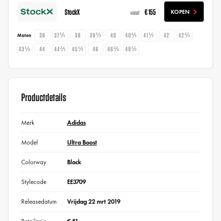
StockX
€ 155
KOPEN
vanaf
36
37⅓
38
39⅓
40
40⅔
41⅓
42
42⅔
Maten
43⅓
44
44⅔
45⅓
46
46⅔
49⅓
Productdetails
Merk
Adidas
Model
Ultra Boost
Colorway
Black
Stylecode
EE3709
Releasedatum
Vrijdag 22 mrt 2019