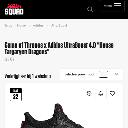
MENU
Terug
Home
Adidas
Ultra Boost
Game of Thrones x Adidas UltraBoost 4.0 "House
Targaryen Dragons"
EE3709
Selecteer jouw maat
Verkrijgbaar bij 1 webshop
MAR
22