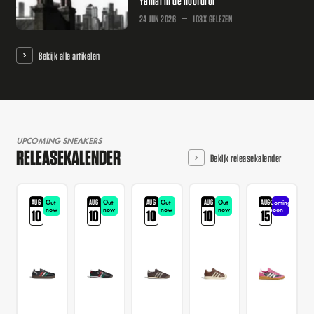
Yamal in de hoofdrol
24 JUN 2026
103X GELEZEN
Bekijk alle artikelen
UPCOMING SNEAKERS
RELEASEKALENDER
Bekijk releasekalender
AUG
AUG
AUG
AUG
AUG
Out
Out
Out
Out
Coming
now
now
now
now
soon
10
10
10
10
15