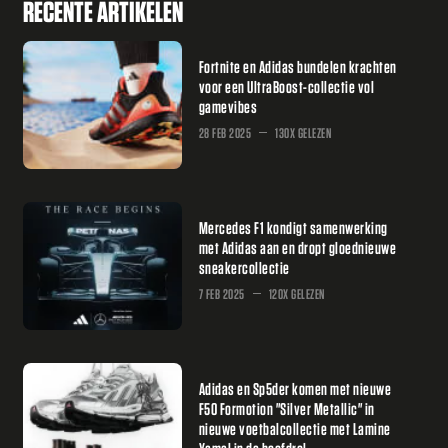
RECENTE ARTIKELEN
Fortnite en Adidas bundelen krachten
voor een UltraBoost-collectie vol
gamevibes
28 FEB 2025
130X GELEZEN
Mercedes F1 kondigt samenwerking
met Adidas aan en dropt gloednieuwe
sneakercollectie
7 FEB 2025
120X GELEZEN
Adidas en Sp5der komen met nieuwe
F50 Formotion "Silver Metallic" in
nieuwe voetbalcollectie met Lamine