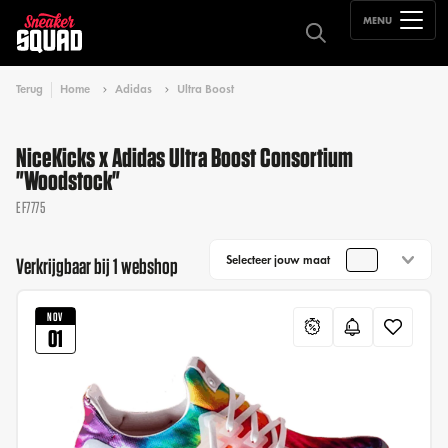
MENU
Terug
Home
Adidas
Ultra Boost
NiceKicks x Adidas Ultra Boost Consortium
"Woodstock"
EF7775
Selecteer jouw maat
Verkrijgbaar bij 1 webshop
NOV
01