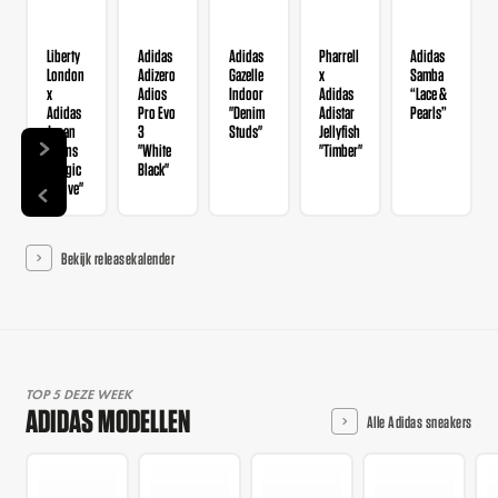
Liberty
Adidas
Adidas
Pharrell
Adidas
London
Adizero
Gazelle
x
Samba
x
Adios
Indoor
Adidas
“Lace &
Adidas
Pro Evo
"Denim
Adistar
Pearls”
Japan
3
Studs"
Jellyfish
Wmns
"White
"Timber"
"Magic
Black"
Mauve"
Bekijk releasekalender
TOP 5 DEZE WEEK
ADIDAS MODELLEN
Alle Adidas sneakers