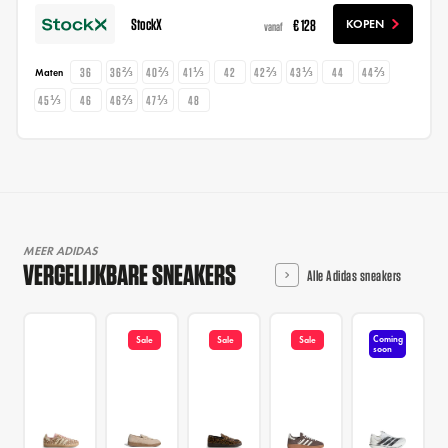
StockX
€ 128
KOPEN
vanaf
36
36⅔
40⅔
41⅓
42
42⅔
43⅓
44
44⅔
Maten
45⅓
46
46⅔
47⅓
48
MEER ADIDAS
VERGELIJKBARE SNEAKERS
Alle Adidas sneakers
Coming
Sale
Sale
Sale
soon