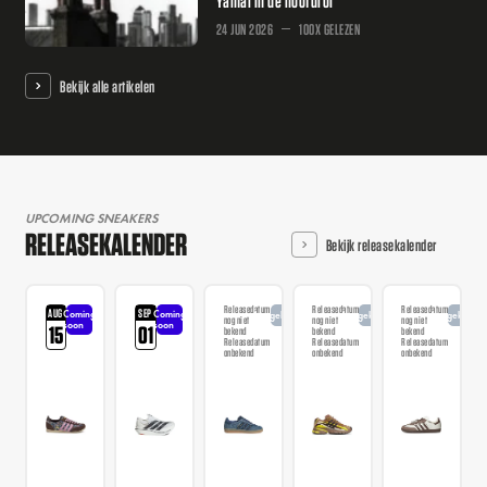
Yamal in de hoofdrol
24 JUN 2026
100X GELEZEN
Bekijk alle artikelen
UPCOMING SNEAKERS
RELEASEKALENDER
Bekijk releasekalender
Releasedatum
Releasedatum
Releasedatum
AUG
SEP
Coming
Coming
Aangekondigd
Aangekondigd
Aangekondi
nog niet
nog niet
nog niet
soon
soon
15
01
bekend
bekend
bekend
Releasedatum
Releasedatum
Releasedatum
onbekend
onbekend
onbekend