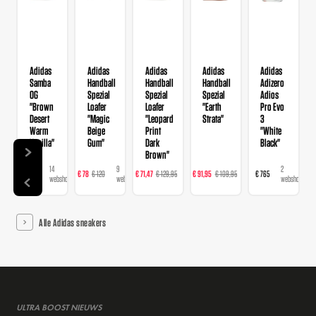
Adidas
Adidas
Adidas
Adidas
Adidas
Samba
Handball
Handball
Handball
Adizero
OG
Spezial
Spezial
Spezial
Adios
"Brown
Loafer
Loafer
"Earth
Pro Evo
Desert
"Magic
"Leopard
Strata"
3
Warm
Beige
Print
"White
Vanilla"
Gum"
Dark
Black"
Brown"
14
9
16
23
2
€ 120
€ 78
€ 120
€ 71,47
€ 129,95
€ 91,95
€ 109,95
€ 765
webshops
webshops
webshops
webshops
webshops
Alle Adidas sneakers
ULTRA BOOST NIEUWS