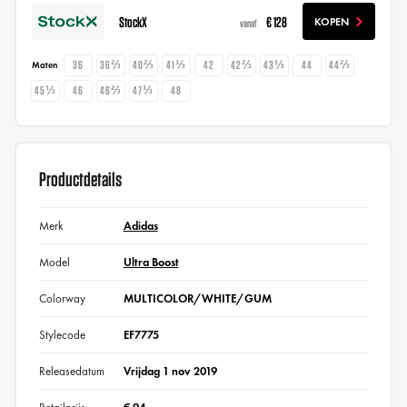
StockX
€ 128
KOPEN
vanaf
36
36⅔
40⅔
41⅓
42
42⅔
43⅓
44
44⅔
Maten
45⅓
46
46⅔
47⅓
48
Productdetails
Merk
Adidas
Model
Ultra Boost
Colorway
MULTICOLOR/WHITE/GUM
Stylecode
EF7775
Releasedatum
Vrijdag 1 nov 2019