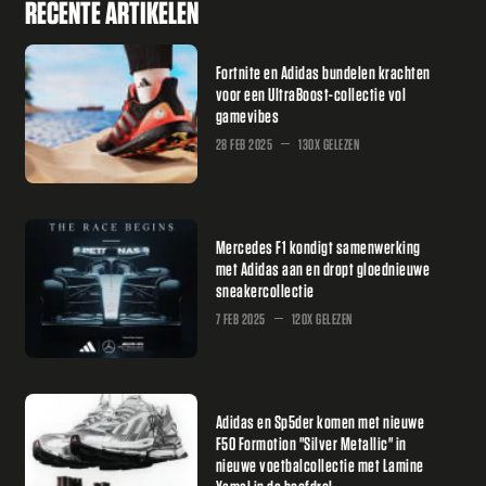
RECENTE ARTIKELEN
Fortnite en Adidas bundelen krachten
voor een UltraBoost-collectie vol
gamevibes
28 FEB 2025
130X GELEZEN
Mercedes F1 kondigt samenwerking
met Adidas aan en dropt gloednieuwe
sneakercollectie
7 FEB 2025
120X GELEZEN
Adidas en Sp5der komen met nieuwe
F50 Formotion "Silver Metallic" in
nieuwe voetbalcollectie met Lamine