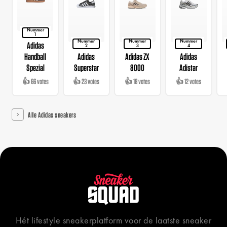
Nummer
1
Nummer
Nummer
Nummer
Adidas
2
3
4
Handball
Adidas
Adidas ZX
Adidas
Spezial
Superstar
8000
Adistar
👍 66 votes
👍 23 votes
👍 18 votes
👍 12 votes
Alle Adidas sneakers
Hét lifestyle sneakerplatform voor de laatste sneaker