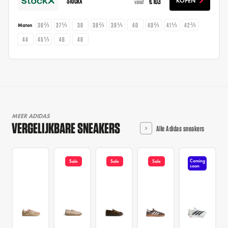
StockX
€ 103
KOPEN
vanaf
36⅔
37⅓
38
38⅔
39⅓
40
40⅔
41⅓
42⅔
Maten
44
45⅓
46
48
MEER ADIDAS
VERGELIJKBARE SNEAKERS
Alle Adidas sneakers
Coming
Sale
Sale
Sale
soon