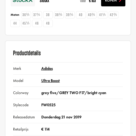
StockX
€ 103
KOPEN
vanaf
36⅔
37⅓
38
38⅔
39⅓
40
40⅔
41⅓
42⅔
Maten
44
45⅓
46
48
Productdetails
Merk
Adidas
Model
Ultra Boost
Colorway
grey five/GREY TWO F17/bright cyan
Stylecode
FW0525
Releasedatum
Donderdag 21 nov 2019
Retailprijs
€ 114