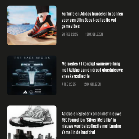
Fortnite en Adidas bundelen krachten
voor een UltraBoost-collectie vol
gamevibes
28 FEB 2025
130X GELEZEN
Mercedes F1 kondigt samenwerking
met Adidas aan en dropt gloednieuwe
sneakercollectie
7 FEB 2025
120X GELEZEN
Adidas en Sp5der komen met nieuwe
F50 Formotion "Silver Metallic" in
nieuwe voetbalcollectie met Lamine
Yamal in de hoofdrol