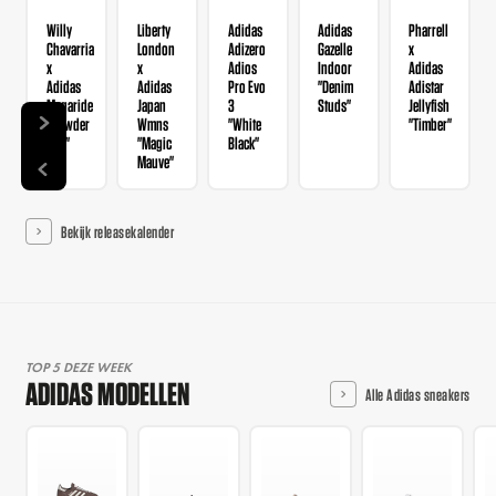
Willy
Liberty
Adidas
Adidas
Pharrell
Chavarria
London
Adizero
Gazelle
x
x
x
Adios
Indoor
Adidas
Adidas
Adidas
Pro Evo
"Denim
Adistar
Megaride
Japan
3
Studs"
Jellyfish
"Powder
Wmns
"White
"Timber"
Red"
"Magic
Black"
Mauve"
Bekijk releasekalender
TOP 5 DEZE WEEK
ADIDAS MODELLEN
Alle Adidas sneakers