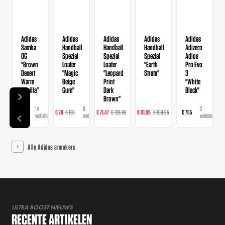
Adidas
Adidas
Adidas
Adidas
Adidas
Samba
Handball
Handball
Handball
Adizero
OG
Spezial
Spezial
Spezial
Adios
"Brown
Loafer
Loafer
"Earth
Pro Evo
Desert
"Magic
"Leopard
Strata"
3
Warm
Beige
Print
"White
Vanilla"
Gum"
Dark
Black"
Brown"
14
9
16
23
2
€ 120
€ 78
€ 120
€ 71,47
€ 129,95
€ 91,95
€ 109,95
€ 765
webshops
webshops
webshops
webshops
webshops
Alle Adidas sneakers
ULTRA BOOST NIEUWS
RECENTE ARTIKELEN