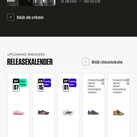
24 JUN 2026
98X GELEZEN
Bekijk alle artikelen
UPCOMING SNEAKERS
RELEASEKALENDER
Bekijk releasekalender
Releasedatum
Releasedatum
AUG
AUG
SEP
Out
Coming
Coming
Aangekondigd
Aangekondi
nog niet
nog niet
now
soon
soon
07
15
01
bekend
bekend
Releasedatum
Releasedatum
onbekend
onbekend