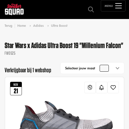
MENU
Terug
Home
Adidas
Ultra Boost
Star Wars x Adidas Ultra Boost 19 "Millenium Falcon"
FW0525
Selecteer jouw maat
Verkrijgbaar bij 1 webshop
NOV
21