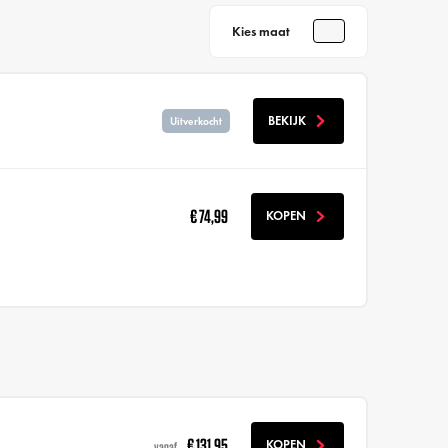
Kies maat
BEKIJK
Uitverkocht
€ 74,99
KOPEN
€ 131,95
KOPEN
vanaf