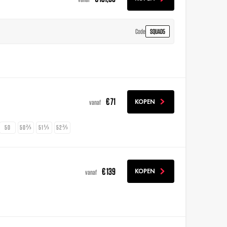
SQUAD5
Code
€ 71
KOPEN
vanaf
50
50⅔
51⅓
52⅔
€ 139
KOPEN
vanaf