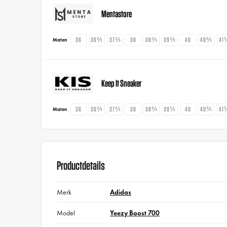
Mentastore
36
36⅔
37⅓
38
38⅔
39⅓
40
40⅔
41
Maten
Keep It Sneaker
36
36⅔
37⅓
38
38⅔
39⅓
40
40⅔
41
Maten
Productdetails
Merk
Adidas
Model
Yeezy Boost 700