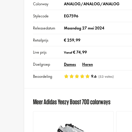
Colorway
ANALOG/ANALOG/ANALOG
Stylecode
EG7596
Releasedatum
Maandag 27 mei 2024
Retailprijs
€ 259,99
Live prijs
€ 74,99
Vanaf
Doelgroep
Dames
Heren
Beoordeling
9.6
(53 votes)
Meer Adidas Yeezy Boost 700 colorways