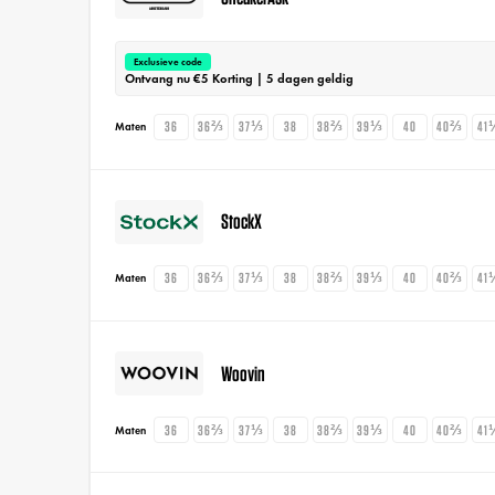
Exclusieve code
Ontvang nu €5 Korting | 5 dagen geldig
36
36⅔
37⅓
38
38⅔
39⅓
40
40⅔
41
Maten
StockX
36
36⅔
37⅓
38
38⅔
39⅓
40
40⅔
41
Maten
Woovin
36
36⅔
37⅓
38
38⅔
39⅓
40
40⅔
41
Maten