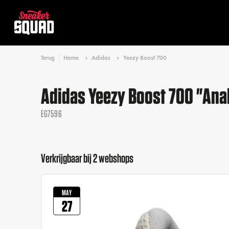
Terug
Home
Adidas
Yeezy Boost 700
Adidas Yeezy Boost 700 "Ana
EG7596
Verkrijgbaar bij 2 webshops
MAY
27