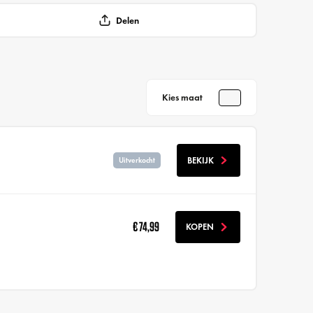
Delen
Kies maat
BEKIJK
Uitverkocht
€ 74,99
KOPEN