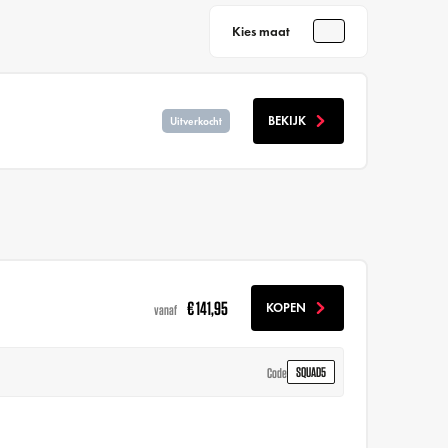
Kies maat
BEKIJK
Uitverkocht
€ 141,95
KOPEN
vanaf
SQUAD5
Code