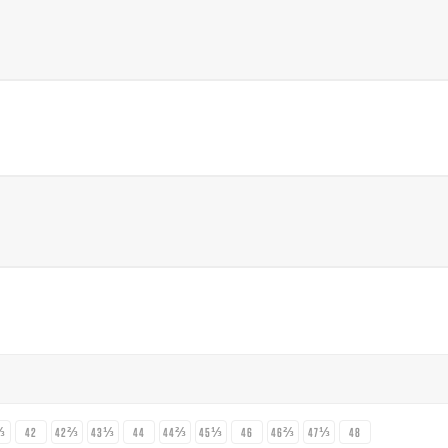
⅓
42
42⅔
43⅓
44
44⅔
45⅓
46
46⅔
47⅓
48