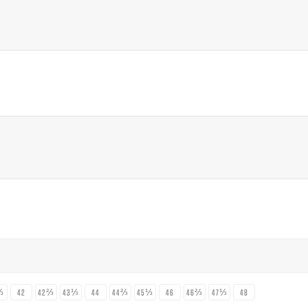
⅓
42
42⅔
43⅓
44
44⅔
45⅓
46
46⅔
47⅓
48