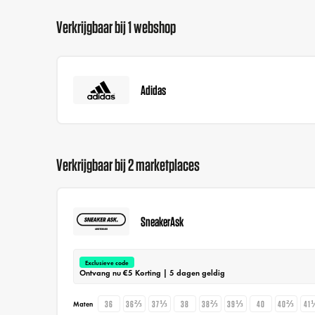
Verkrijgbaar bij 1 webshop
Adidas
Verkrijgbaar bij 2 marketplaces
SneakerAsk
Exclusieve code
Ontvang nu €5 Korting | 5 dagen geldig
36
36⅔
37⅓
38
38⅔
39⅓
40
40⅔
41
Maten