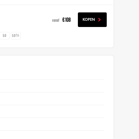
€ 108
KOPEN
vanaf
50
50⅔