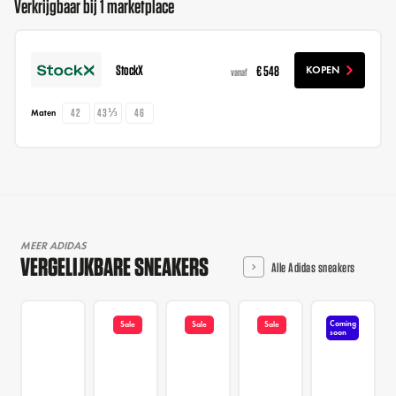
Verkrijgbaar bij 1 marketplace
StockX
€ 548
KOPEN
vanaf
42
43⅓
46
Maten
MEER ADIDAS
VERGELIJKBARE SNEAKERS
Alle Adidas sneakers
Coming
Sale
Sale
Sale
soon