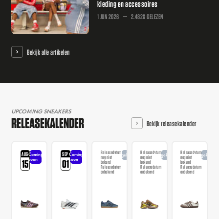
kleding en accessoires
1 JUN 2026
2.482X GELEZEN
Bekijk alle artikelen
UPCOMING SNEAKERS
RELEASEKALENDER
Bekijk releasekalender
Releasedatum
Releasedatum
Releasedatum
AUG
SEP
Coming
Coming
Aangekondigd
Aangekondigd
Aangekondi
nog niet
nog niet
nog niet
soon
soon
15
01
bekend
bekend
bekend
Releasedatum
Releasedatum
Releasedatum
onbekend
onbekend
onbekend