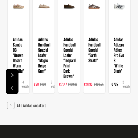
Adidas
Adidas
Adidas
Adidas
Adidas
Samba
Handball
Handball
Handball
Adizero
OG
Spezial
Spezial
Spezial
Adios
"Brown
Loafer
Loafer
"Earth
Pro Evo
Desert
"Magic
"Leopard
Strata"
3
Warm
Beige
Print
"White
Vanilla"
Gum"
Dark
Black"
Brown"
14
9
16
23
2
€ 120
€ 78
€ 120
€ 71,47
€ 129,95
€ 91,95
€ 109,95
€ 765
webshops
webshops
webshops
webshops
webshops
Alle Adidas sneakers