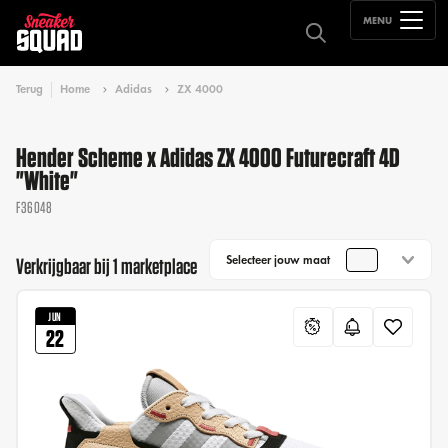
MENU
Terug
Home
Adidas
ZX 4000
Hender Scheme x Adidas ZX 4000 Futurecraft 4D
"White"
F36048
Selecteer jouw maat
Verkrijgbaar bij 1 marketplace
JUN
22