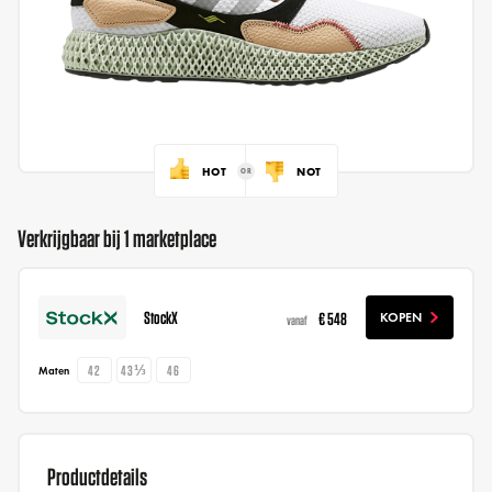
HOT
NOT
Verkrijgbaar bij 1 marketplace
StockX
€ 548
KOPEN
vanaf
42
43⅓
46
Maten
Productdetails