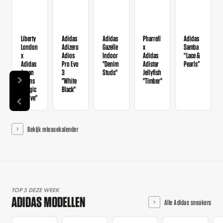
Liberty
Adidas
Adidas
Pharrell
Adidas
London
Adizero
Gazelle
x
Samba
x
Adios
Indoor
Adidas
“Lace &
Adidas
Pro Evo
"Denim
Adistar
Pearls”
Japan
3
Studs"
Jellyfish
Wmns
"White
"Timber"
"Magic
Black"
Mauve"
Bekijk releasekalender
TOP 5 DEZE WEEK
ADIDAS MODELLEN
Alle Adidas sneakers