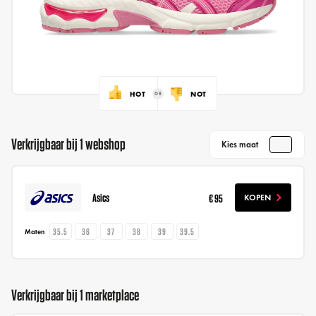
HOT
NOT
Verkrijgbaar bij 1 webshop
Kies maat
Asics
€ 95
KOPEN
35.5
36
37
38
39
39.5
Maten
Verkrijgbaar bij 1 marketplace