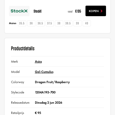
StockX
€ 135
KOPEN
vanaf
35.5
36
36.5
37.5
38
38.5
39
40
Maten
Productdetails
Merk
Asics
Model
Gel-Cumulus
Colorway
Dragon Fruit/Raspberry
Stylecode
1204A193-700
Releasedatum
Dinsdag 2 jun 2026
Retailprijs
€ 95