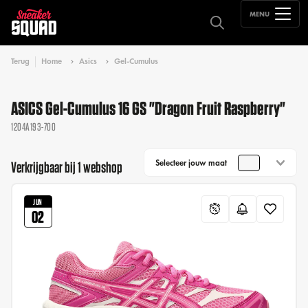
MENU
Terug
Home
Asics
Gel-Cumulus
ASICS Gel-Cumulus 16 GS "Dragon Fruit Raspberry"
1204A193-700
Selecteer jouw maat
Verkrijgbaar bij 1 webshop
JUN
02