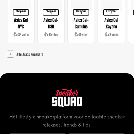
Nummer
Nummer
Nummer
Nummer
1
2
3
4
Asics Gel
Asics Gel-
Asics Gel-
Asics Gel
NYC
1130
Cumulus
Kayano
👍 38 votes
👍 8 votes
👍 6 votes
👍 3 votes
Alle Asics sneakers
Hét lifestyle sneakerplatform voor de laatste sneaker
releases, trends & tips.