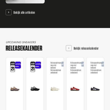
Bekijk alle artikelen
UPCOMING SNEAKERS
RELEASEKALENDER
Bekijk releasekalender
Releasedatum
Releasedatum
Releasedatum
AUG
AUG
Coming
Coming
Aangekondigd
Aangekondigd
Aangekondi
nog niet
nog niet
nog niet
soon
soon
21
21
bekend
bekend
bekend
Releasedatum
Releasedatum
Releasedatum
onbekend
onbekend
onbekend