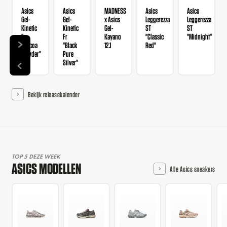
Asics
Asics
MADNESS
Asics
Asics
Gel-
Gel-
x Asics
Leggerezza
Leggerezza
Kinetic
Kinetic
Gel-
ST
ST
Fr
Fr
Kayano
"Classic
"Midnight"
"Cocoa
"Black
12.1
Red"
Powder"
Pure
Silver"
Bekijk releasekalender
TOP 5 DEZE WEEK
ASICS MODELLEN
Alle Asics sneakers