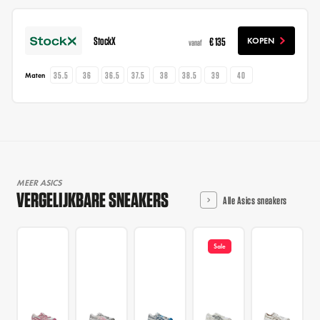
StockX
€ 135
KOPEN
vanaf
35.5
36
36.5
37.5
38
38.5
39
40
Maten
MEER ASICS
VERGELIJKBARE SNEAKERS
Alle Asics sneakers
Sale