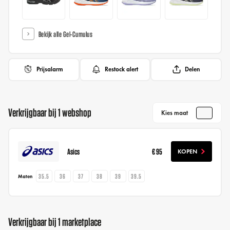
Bekijk alle Gel-Cumulus
Prijsalarm
Restock alert
Delen
Verkrijgbaar bij 1 webshop
Kies maat
Asics
€ 95
KOPEN
35.5
36
37
38
39
39.5
Maten
Verkrijgbaar bij 1 marketplace