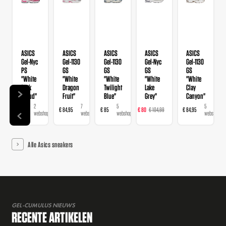
ASICS
ASICS
ASICS
ASICS
ASICS
Gel-Nyc
Gel-1130
Gel-1130
Gel-Nyc
Gel-1130
PS
GS
GS
GS
GS
"White
"White
"White
"White
"White
Pink
Dragon
Twilight
Lake
Clay
Cloud"
Fruit"
Blue"
Grey"
Canyon"
2
7
5
5
5
€ 95
€ 84,95
€ 85
€ 80
€ 104,99
€ 84,95
€
webshops
webshops
webshops
webshops
webshops
Alle Asics sneakers
GEL-CUMULUS NIEUWS
RECENTE ARTIKELEN