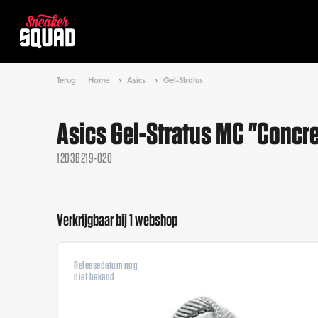
Terug
Home
Asics
Gel-Stratus
Asics Gel-Stratus MC "Concr
1203B219-020
Verkrijgbaar bij 1 webshop
Releasedatum nog
niet bekend