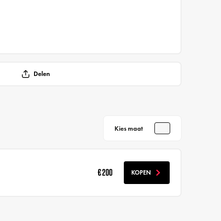
Delen
Kies maat
€ 200
KOPEN