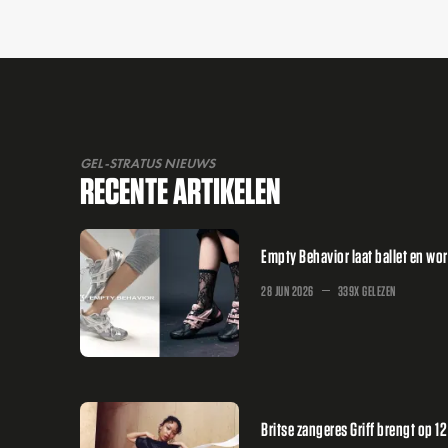
GEL-STRATUS NIEUWS
RECENTE ARTIKELEN
Empty Behavior laat ballet en w
28 JUN 2026
339X GELEZEN
Britse zangeres Griff brengt op 1