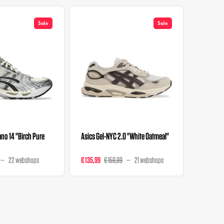
Sale
Sale
no 14 "Birch Pure
Asics Gel-NYC 2.0 "White Oatmeal"
Asics Gel
Grey"
22 webshops
€ 135,99
€ 159,99
21 webshops
€ 112
€ 16