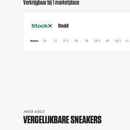
Verkrijgbaar bij 1 marketplace
StockX
36
37
37.5
38
39
39.5
40
40.5
41
Maten
MEER ASICS
VERGELIJKBARE SNEAKERS