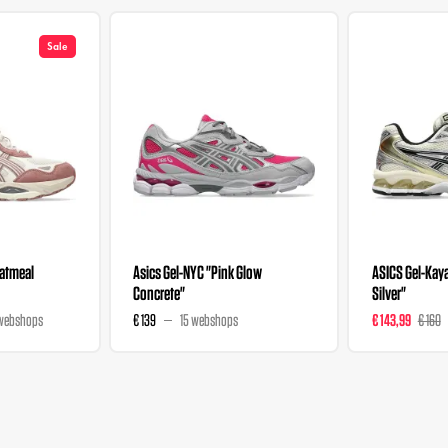
Sale
Oatmeal
Asics Gel-NYC "Pink Glow
ASICS Gel-Kaya
Concrete"
Silver"
webshops
€ 139
15 webshops
€ 143,99
€ 160