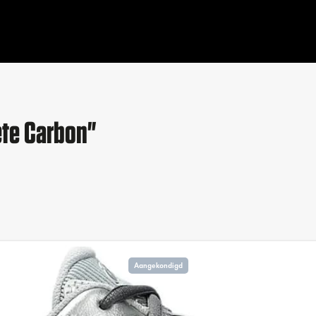
ete Carbon"
Aangekondigd