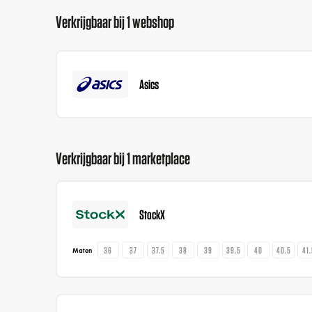
Verkrijgbaar bij 1 webshop
Asics
Verkrijgbaar bij 1 marketplace
StockX
36
37
37.5
38
39
39.5
40
40.5
41
Maten