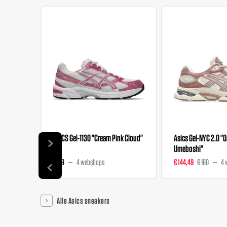
ASICS Gel-1130 "Cream Pink Cloud"
Asics Gel-NYC 2.0 "
Umeboshi"
€ 109
4 webshops
€ 144,49
€ 160
4 
Alle Asics sneakers