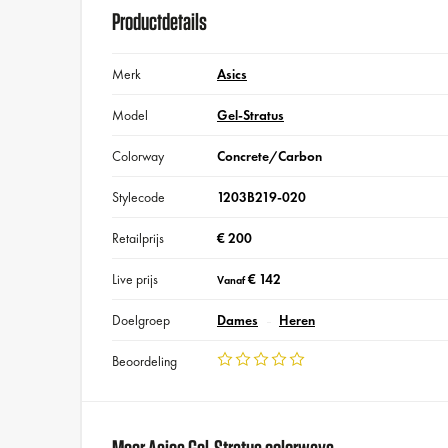
Productdetails
Merk
Asics
Model
Gel-Stratus
Colorway
Concrete/Carbon
Stylecode
1203B219-020
Retailprijs
€ 200
Live prijs
€ 142
Vanaf
Doelgroep
Dames
Heren
Beoordeling
Meer Asics Gel-Stratus colorways