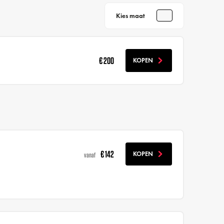
Kies maat
€ 200
KOPEN
€ 142
KOPEN
vanaf