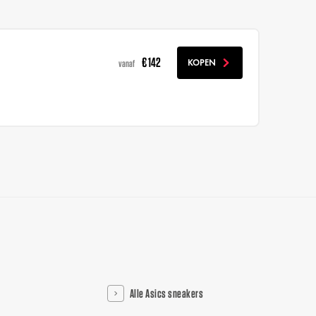
€ 142
KOPEN
vanaf
Alle Asics sneakers