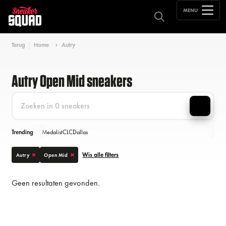
MENU
Terug
Home
Autry
Autry Open Mid sneakers
Trending
Medalist
CLC
Dallas
Wis alle filters
Autry
Open Mid
Geen resultaten gevonden.