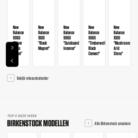
New
New
New
New
New
Balance
Balance
Balance
Balance
Balance
9060
1000
9060
9060
1000
"Silver
"Black
"Quicksand
"Timberwolf
"Mushroom
Moss
Magnet"
Incense"
Black
Arid
Morel"
Cement"
Stone"
Bekijk releasekalender
TOP 5 DEZE WEEK
BIRKENSTOCK MODELLEN
Alle Birkenstock sneakers