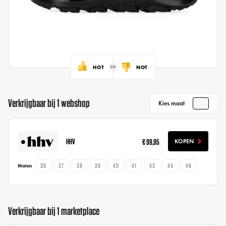
HOT
NOT
Verkrijgbaar bij 1 webshop
Kies maat
HHV
€ 99,95
KOPEN
36
37
38
39
40
41
43
44
46
Maten
Verkrijgbaar bij 1 marketplace