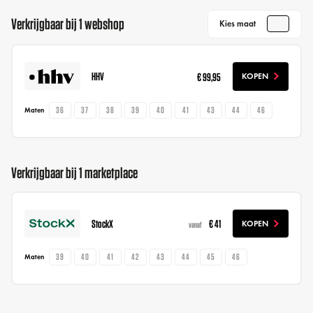
Verkrijgbaar bij 1 webshop
Kies maat
HHV
€ 99,95
KOPEN
36
37
38
39
40
41
43
44
46
Maten
Verkrijgbaar bij 1 marketplace
StockX
€ 41
KOPEN
vanaf
39
40
41
42
43
44
45
46
Maten