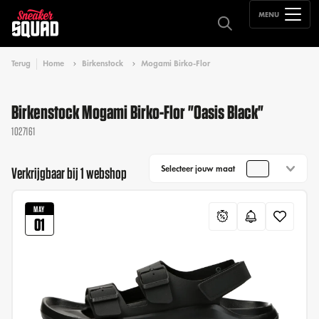
MENU
Terug
Home
Birkenstock
Mogami Birko-Flor
Birkenstock Mogami Birko-Flor "Oasis Black"
1027161
Selecteer jouw maat
Verkrijgbaar bij 1 webshop
MAY
01