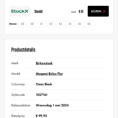
StockX
€ 41
KOPEN
vanaf
39
40
41
42
43
44
45
46
Maten
Productdetails
Merk
Birkenstock
Model
Mogami Birko-Flor
Colorway
Oasis Black
Stylecode
1027161
Releasedatum
Woensdag 1 mei 2024
Retailprijs
€ 99,95