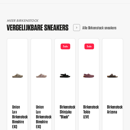
MEER BIRKENSTOCK
VERGELIJKBARE SNEAKERS
Alle Birkenstock sneakers
Sale
Sale
Union
Union
Birkenstock
Birkenstock
Birkenstock
La x
La x
Shinjuku
Tokio
Arizona
Birkenstock
Birkenstock
"Black"
LEVE
Bimshire
Bimshire
EXQ
EXQ