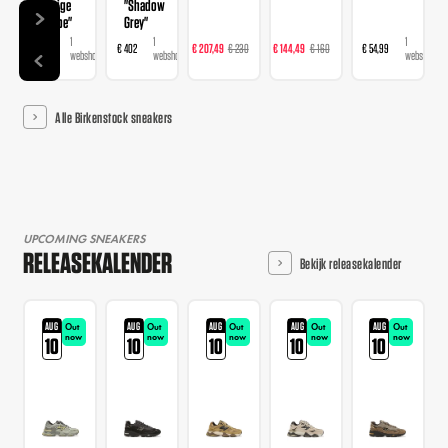
"Beige
"Shadow
Taupe"
Grey"
1
1
1
1
1
€ 314
€ 402
€ 207,49
€ 230
€ 144,49
€ 160
€ 54,99
webshop
webshop
webshop
webshop
webshop
Alle Birkenstock sneakers
UPCOMING SNEAKERS
RELEASEKALENDER
Bekijk releasekalender
AUG
AUG
AUG
AUG
AUG
Out
Out
Out
Out
Out
now
now
now
now
now
10
10
10
10
10