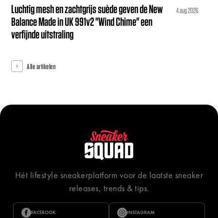
Luchtig mesh en zachtgrijs suède geven de New
4 aug 2026
Balance Made in UK 991v2 "Wind Chime" een
verfijnde uitstraling
Alle artikelen
Hét lifestyle sneakerplatform voor de laatste sneaker
releases, trends & tips.
FACEBOOK
INSTAGRAM