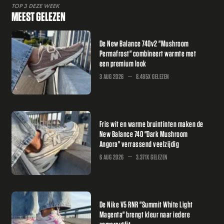
TOP 3 DEZE WEEK
MEEST GELEZEN
De New Balance 740v2 "Mushroom
Permafrost" combineert warmte met
een premium look
3 AUG 2026
8.485X GELEZEN
Fris wit en warme bruintinten maken de
New Balance 740 "Dark Mushroom
Angora" verrassend veelzijdig
6 AUG 2026
3.371X GELEZEN
De Nike V5 RNR "Summit White Light
Magenta" brengt kleur naar iedere