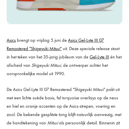
Asics
brengt op vrijdag 5 juni de
Asics Gel-Lyte III 07
Remastered "Shigeyuki Mitsui"
uit. Deze speciale release staat
in het teken van het 35-jarig jubileum van de
Gel-Lyte III
én het
afscheid van
Shigeyuki Mitsui
, de ontwerper achter het
oorspronkelijke model uit 1990.
De Asics Gel-Lyte III 07 Remastered "Shigeyuki Mitsui" pakt uit
met een lichte suède basis, fel turquoise overlays op de neus
en hiel en oranje accenten op de Asics-strepen, voering en
zool. De bekende gesplitste tong blijft natuurlijk aanwezig, met
de handtekening van
Mitsui
als persoonlijk detail. Binnenin zit