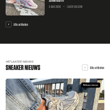
zomeroutfit
3 AUG 2026
1.542X GELEZEN
Alle artikelen
HET LAATSTE NIEUWS
SNEAKER NIEUWS
Alle artikelen
Release nieuws