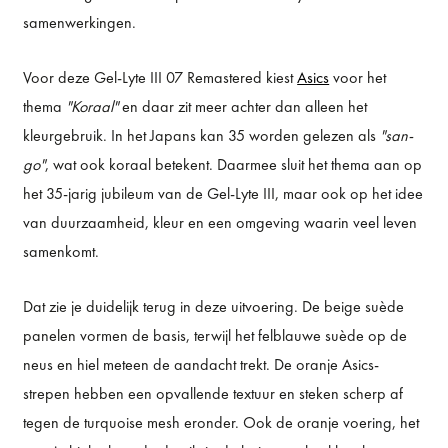
samenwerkingen.
Voor deze Gel-Lyte III 07 Remastered kiest
Asics
voor het
thema
"Koraal"
en daar zit meer achter dan alleen het
kleurgebruik. In het Japans kan 35 worden gelezen als
"san-
go"
, wat ook koraal betekent. Daarmee sluit het thema aan op
het 35-jarig jubileum van de Gel-Lyte III, maar ook op het idee
van duurzaamheid, kleur en een omgeving waarin veel leven
samenkomt.
Dat zie je duidelijk terug in deze uitvoering. De beige suède
panelen vormen de basis, terwijl het felblauwe suède op de
neus en hiel meteen de aandacht trekt. De oranje Asics-
strepen hebben een opvallende textuur en steken scherp af
tegen de turquoise mesh eronder. Ook de oranje voering, het