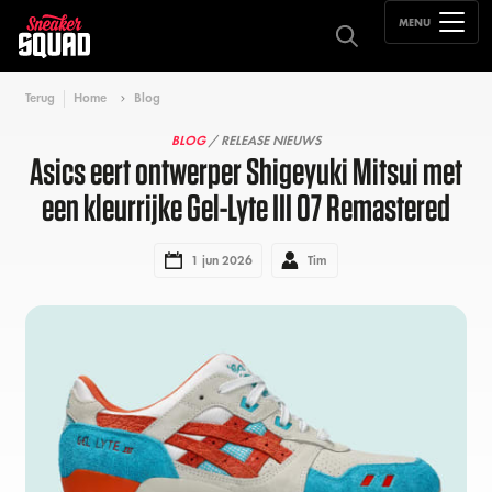
MENU
Terug
Home
Blog
BLOG
/ RELEASE NIEUWS
Asics eert ontwerper Shigeyuki Mitsui met
een kleurrijke Gel-Lyte III 07 Remastered
1 jun 2026
Tim