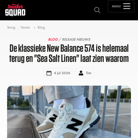
MENU
Terug
Home
Blog
BLOG
/ RELEASE NIEUWS
De klassieke New Balance 574 is helemaal
terug en "Sea Salt Linen" laat zien waarom
4 jul 2026
Tim