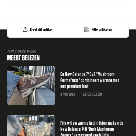
Deel dit artikel
Alle artikelen
TOP 3 DEZE WEEK
MEEST GELEZEN
De New Balance 740v2 "Mushroom
Permafrost" combineert warmte met
een premium look
3 AUG 2026
8.616X GELEZEN
Fris wit en warme bruintinten maken de
New Balance 740 "Dark Mushroom
Angora" verrassend veelzijdig