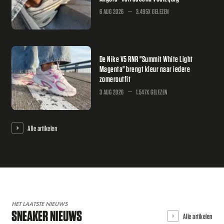
6 AUG 2026
3.495X GELEZEN
De Nike V5 RNR "Summit White Light
Magenta" brengt kleur naar iedere
zomeroutfit
3 AUG 2026
1.547X GELEZEN
Alle artikelen
HET LAATSTE NIEUWS
SNEAKER NIEUWS
Alle artikelen