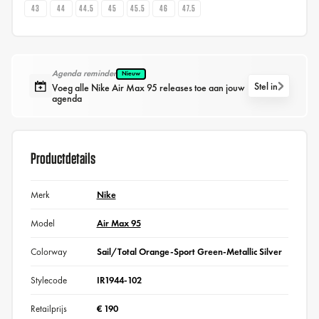
43
44
44.5
45
45.5
46
47.5
Agenda reminder
Nieuw
Stel in
Voeg alle Nike Air Max 95 releases toe aan jouw
agenda
Productdetails
Merk
Nike
Model
Air Max 95
Colorway
Sail/Total Orange-Sport Green-Metallic Silver
Stylecode
IR1944-102
Retailprijs
€ 190