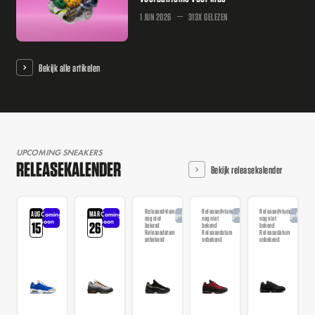
1 JUN 2026
313X GELEZEN
Bekijk alle artikelen
UPCOMING SNEAKERS
RELEASEKALENDER
Bekijk releasekalender
Releasedatum
Releasedatum
Releasedatum
AUG
MAR
Coming
Coming
Aangekondigd
Aangekondigd
Aangekondi
nog niet
nog niet
nog niet
soon
soon
15
26
bekend
bekend
bekend
Releasedatum
Releasedatum
Releasedatum
onbekend
onbekend
onbekend