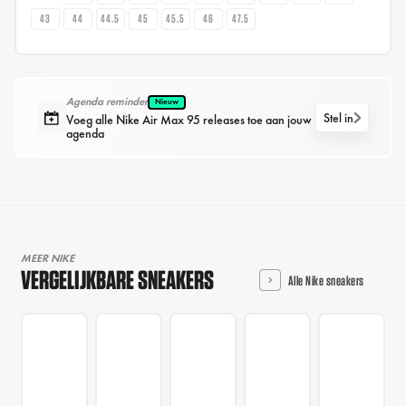
43
44
44.5
45
45.5
46
47.5
Agenda reminder
Nieuw
Stel in
Voeg alle Nike Air Max 95 releases toe aan jouw
agenda
MEER NIKE
VERGELIJKBARE SNEAKERS
Alle Nike sneakers