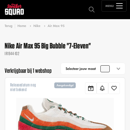
MENU
Terug
Home
Nike
Air Max 95
Nike Air Max 95 Big Bubble "7-Eleven"
IR1944-102
Selecteer jouw maat
Verkrijgbaar bij 1 webshop
Releasedatum nog
Aangekondigd
niet bekend