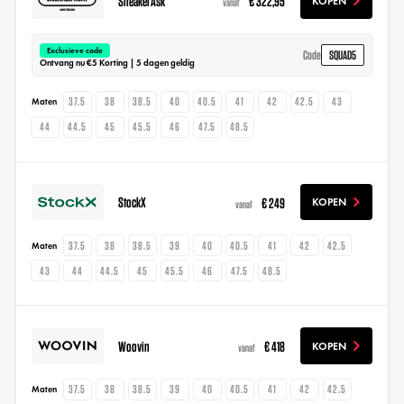
SneakerAsk
€ 322,95
KOPEN
vanaf
Exclusieve code
SQUAD5
Code
Ontvang nu €5 Korting | 5 dagen geldig
37.5
38
38.5
40
40.5
41
42
42.5
43
Maten
44
44.5
45
45.5
46
47.5
48.5
StockX
€ 249
KOPEN
vanaf
37.5
38
38.5
39
40
40.5
41
42
42.5
Maten
43
44
44.5
45
45.5
46
47.5
48.5
Woovin
€ 418
KOPEN
vanaf
37.5
38
38.5
39
40
40.5
41
42
42.5
Maten