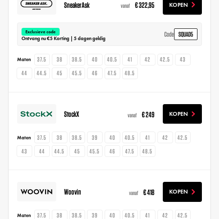
SneakerAsk
€ 322,95
KOPEN
vanaf
Exclusieve code
SQUAD5
Code
Ontvang nu €5 Korting | 5 dagen geldig
37.5
38
38.5
40
40.5
41
42
42.5
43
Maten
44
44.5
45
45.5
46
47.5
48.5
StockX
€ 249
KOPEN
vanaf
37.5
38
38.5
39
40
40.5
41
42
42.5
Maten
43
44
44.5
45
45.5
46
47.5
48.5
Woovin
€ 418
KOPEN
vanaf
37.5
38
38.5
39
40
40.5
41
42
42.5
Maten