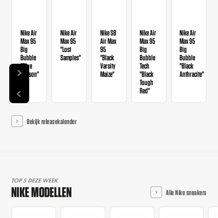
Nike Air
Nike Air
Nike SB
Nike Air
Nike Air
Max 95
Max 95
Air Max
Max 95
Max 95
Big
"Lost
95
Big
Big
Bubble
Samples"
"Black
Bubble
Bubble
"Blue
Varsity
Tech
"Black
Lawson"
Maize"
"Black
Anthracite"
Tough
Red"
Bekijk releasekalender
TOP 5 DEZE WEEK
NIKE MODELLEN
Alle Nike sneakers