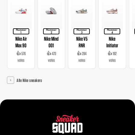
Nummer
Nummer
Nummer
Nummer
1
2
3
4
Nike Air
Nike Mind
Nike V5
Nike
Max 90
001
RNR
Initiator
👍 576
👍 473
👍 284
👍 192
votes
votes
votes
votes
Alle Nike sneakers