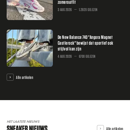
zomeroutfit
3 AUG 2026
1.282X GELEZEN
De New Balance 740 "Angora Magnet
Castlerock" bewijst dat sportief ook
stijlvol kan zijn
4 AUG 2026
670X GELEZEN
Alle artikelen
HET LAATSTE NIEUWS
SNEAKER NIEUWS
Alle artikelen