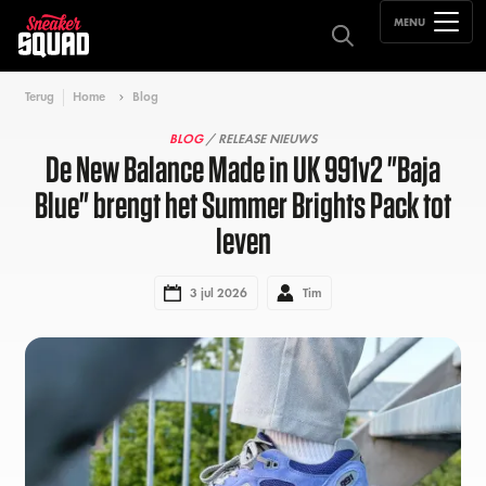
MENU
Terug
Home
Blog
BLOG
/ RELEASE NIEUWS
De New Balance Made in UK 991v2 "Baja
Blue" brengt het Summer Brights Pack tot
leven
3 jul 2026
Tim