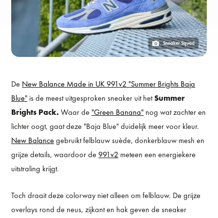
Sneaker Squad
De
New Balance Made in UK 991v2 "Summer Brights Baja
Blue"
is de meest uitgesproken sneaker uit het
Summer
Brights Pack.
Waar de
"Green Banana"
nog wat zachter en
lichter oogt, gaat deze "Baja Blue" duidelijk meer voor kleur.
New Balance
gebruikt felblauw suède, donkerblauw mesh en
grijze details, waardoor de
991v2
meteen een energiekere
uitstraling krijgt.
Toch draait deze colorway niet alleen om felblauw. De grijze
overlays rond de neus, zijkant en hak geven de sneaker