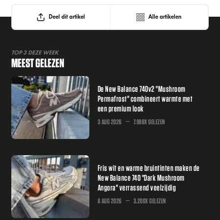
Deel dit artikel
Alle artikelen
TOP 3 DEZE WEEK
MEEST GELEZEN
De New Balance 740v2 "Mushroom
Permafrost" combineert warmte met
een premium look
3 AUG 2026
7.988X GELEZEN
Fris wit en warme bruintinten maken de
New Balance 740 "Dark Mushroom
Angora" verrassend veelzijdig
6 AUG 2026
3.200X GELEZEN