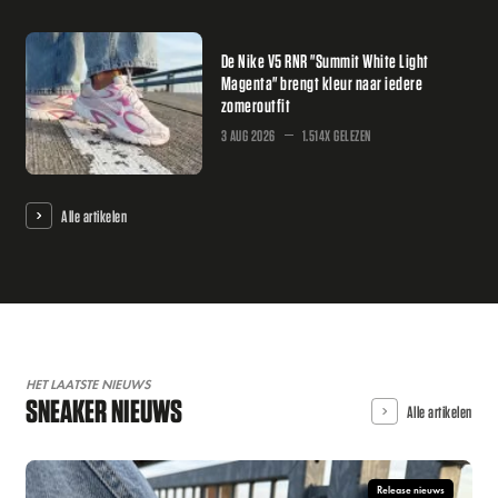
De Nike V5 RNR "Summit White Light
Magenta" brengt kleur naar iedere
zomeroutfit
3 AUG 2026
1.514X GELEZEN
Alle artikelen
HET LAATSTE NIEUWS
SNEAKER NIEUWS
Alle artikelen
Release nieuws