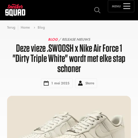
MENU
Terug
Home
Blog
BLOG
/ RELEASE NIEUWS
Deze vieze .SWOOSH x Nike Air Force 1
"Dirty Triple White" wordt met elke stap
schoner
1 mei 2025
Sterre