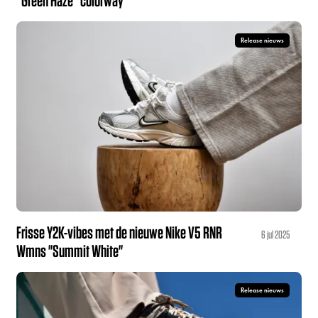
“Green Haze” colorway
Release nieuws
Frisse Y2K-vibes met de nieuwe Nike V5 RNR
6 jul 2025
Wmns "Summit White"
Release nieuws