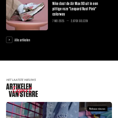
Nike dost de Air Max 90 uit in een
pittige roze "Leopard Rust Pink"
colorway
7 MEI 2025
2.870X GELEZEN
Alle artikelen
HET LAATSTE NIEUWS
ARTIKELEN
Expert
VAN STERRE
Release nieuws