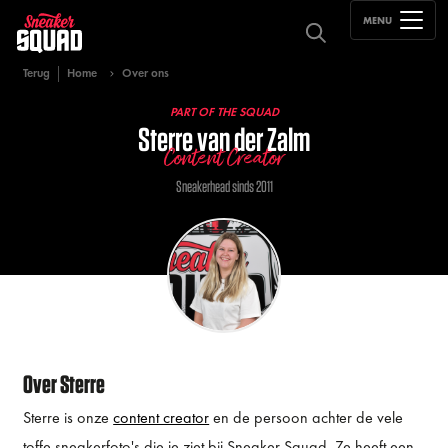
MENU
Terug
Home
Over ons
PART OF THE SQUAD
Sterre van der Zalm
Content Creator
Sneakerhead sinds 2011
Over Sterre
Sterre is onze
content creator
en de persoon achter de vele
toffe sneakerfoto's die je ziet bij Sneaker Squad. Ze heeft een