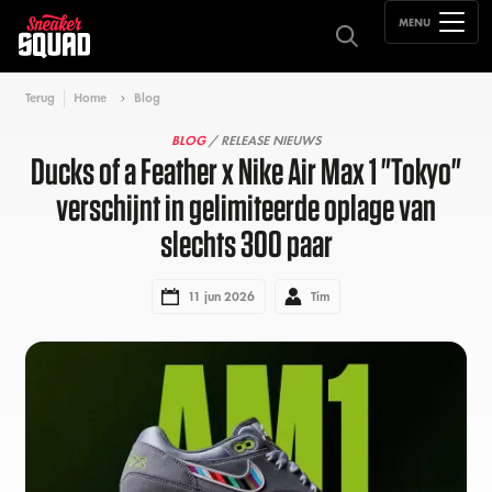
MENU
Terug
Home
Blog
BLOG
/ RELEASE NIEUWS
Ducks of a Feather x Nike Air Max 1 "Tokyo"
verschijnt in gelimiteerde oplage van
slechts 300 paar
11 jun 2026
Tim