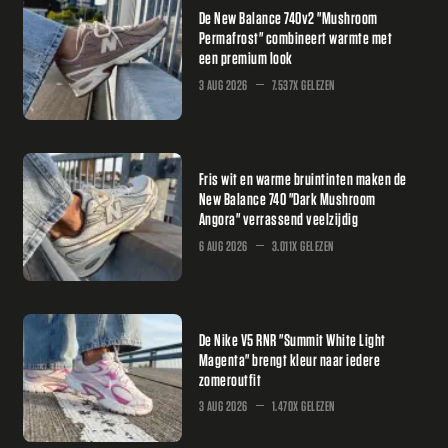
De New Balance 740v2 "Mushroom
Permafrost" combineert warmte met
een premium look
3 AUG 2026
7.537X GELEZEN
Fris wit en warme bruintinten maken de
New Balance 740 "Dark Mushroom
Angora" verrassend veelzijdig
6 AUG 2026
3.011X GELEZEN
De Nike V5 RNR "Summit White Light
Magenta" brengt kleur naar iedere
zomeroutfit
3 AUG 2026
1.470X GELEZEN