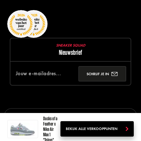
SNEAKER SQUAD
Nieuwsbrief
SCHRIJF JE IN
Ducks of a
© 2026 SNEAKER SQUAD
DISCLAIMER
PRIVACY POLICY
Feather x
Nike Air
BEKIJK ALLE VERKOOPPUNTEN
NEDERLANDS
Max 1
"Tokyo"