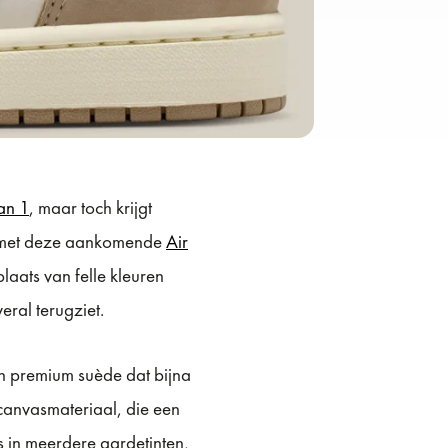
an 1
, maar toch krijgt
ok met deze aankomende
Air
laats van felle kleuren
eral terugziet.
an premium suède dat bijna
canvasmateriaal, die een
s in meerdere aardetinten,