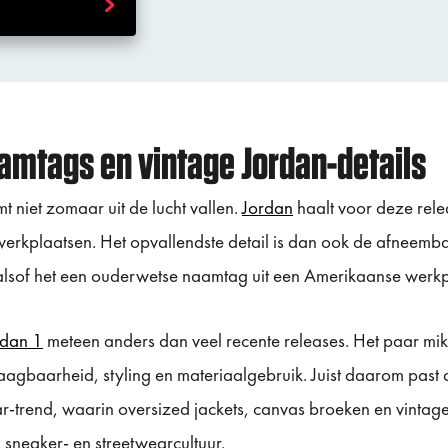
amtags en vintage Jordan-details
t niet zomaar uit de lucht vallen.
Jordan
haalt voor deze relea
werkplaatsen. Het opvallendste detail is dan ook de afneemb
lsof het een ouderwetse naamtag uit een Amerikaanse werkpl
rdan 1
meteen anders dan veel recente releases. Het paar mi
agbaarheid, styling en materiaalgebruik. Juist daarom pas
-trend, waarin oversized jackets, canvas broeken en vintag
sneaker- en streetwearcultuur.