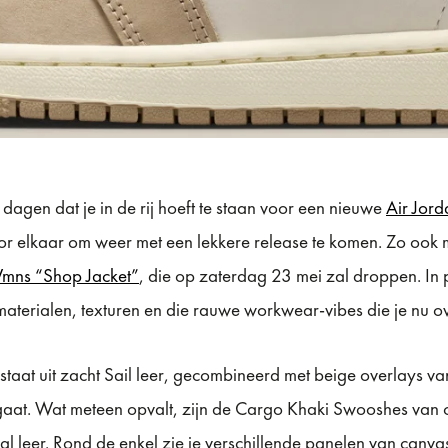
 dagen dat je in de rij hoeft te staan voor een nieuwe
Air Jord
or elkaar om weer met een lekkere release te komen. Zo o
mns “Shop Jacket”
, die op zaterdag 23 mei zal droppen. In p
 materialen, texturen en die rauwe workwear-vibes die je nu ov
staat uit zacht Sail leer, gecombineerd met beige overlays v
gaat. Wat meteen opvalt, zijn de Cargo Khaki Swooshes van 
l leer. Rond de enkel zie je verschillende panelen van canva