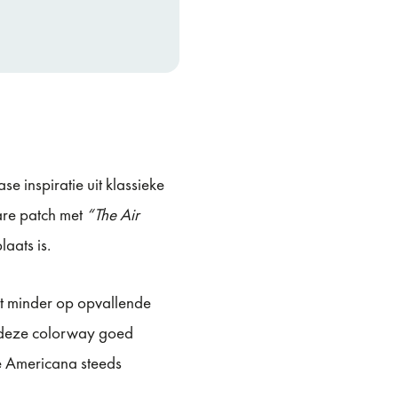
se inspiratie uit klassieke
are patch met
“The Air
aats is.
kt minder op opvallende
t deze colorway goed
e Americana steeds