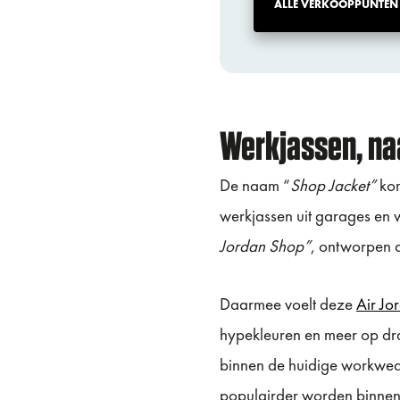
ALLE VERKOOPPUNTEN
Werkjassen, na
De naam “
Shop Jacket”
kom
werkjassen uit garages en 
Jordan Shop”
, ontworpen a
Daarmee voelt deze
Air Jo
hypekleuren en meer op dra
binnen de huidige workwear
populairder worden binnen 