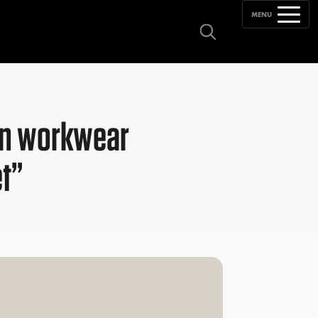
MENU
een workwear
t”