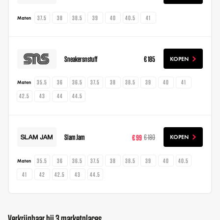
37.5
38
38.5
39
40
40.5
41
Maten
Sneakersnstuff
€ 185
KOPEN
35.5
36
36.5
37.5
38
38.5
39
40
41
Maten
42.5
43
44
44.5
Slam Jam
€ 99
€ 180
KOPEN
35.5
36
36.5
37.5
38
38.5
39
40
40.5
Maten
41
42
42.5
43
44.5
Verkrijgbaar bij 3 marketplaces