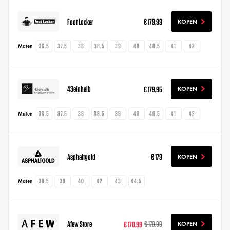
Foot Locker
€ 179,99
KOPEN
36.5
37.5
38
38.5
39
40
40.5
41
42
Maten
43einhalb
€ 179,95
KOPEN
36.5
37.5
38
38.5
39
40
40.5
41
42
Maten
Asphaltgold
€ 179
KOPEN
38.5
39
40
42
43
44.5
Maten
Afew Store
€ 170,99
€ 179,99
KOPEN