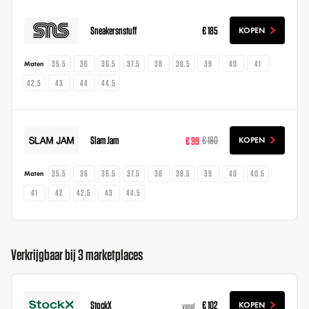
Sneakersnstuff
€ 185
KOPEN
35.5
36
36.5
37.5
38
38.5
39
40
41
Maten
42.5
43
44
44.5
Slam Jam
€ 99
€ 180
KOPEN
35.5
36
36.5
37.5
38
38.5
39
40
40.5
Maten
41
42
42.5
43
44.5
Verkrijgbaar bij 3 marketplaces
StockX
€ 102
KOPEN
vanaf