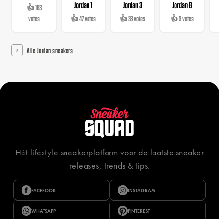
Jordan 1
Jordan 3
Jordan 8
👍 183
votes
👍 47 votes
👍 38 votes
👍 3 votes
Alle Jordan sneakers
Hét lifestyle sneakerplatform voor de laatste sneaker
releases, trends & tips.
FACEBOOK
INSTAGRAM
WHATSAPP
PINTEREST