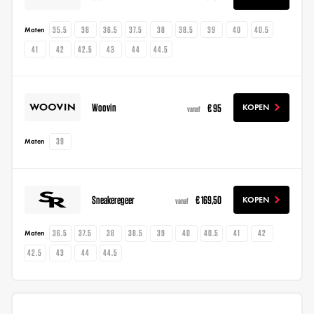
35.5
36
36.5
37.5
38
38.5
39
40
40.5
Maten
41
42
42.5
43
44
44.5
Woovin
€ 95
KOPEN
vanaf
39
Maten
Sneakeregeer
€ 169,50
KOPEN
vanaf
36.5
37.5
38
38.5
39
40
40.5
41
42
Maten
42.5
43
44
44.5