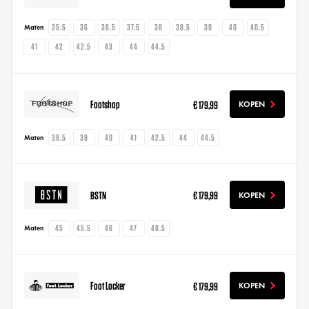
35.5
36
36.5
37.5
38
38.5
39
40
40.5
Maten
41
42
42.5
43
44
44.5
Footshop
€ 179,99
KOPEN
38.5
39
40
41
42.5
44
44.5
Maten
BSTN
€ 179,99
KOPEN
45
45.5
46
47
48.5
Maten
Foot Locker
€ 179,99
KOPEN