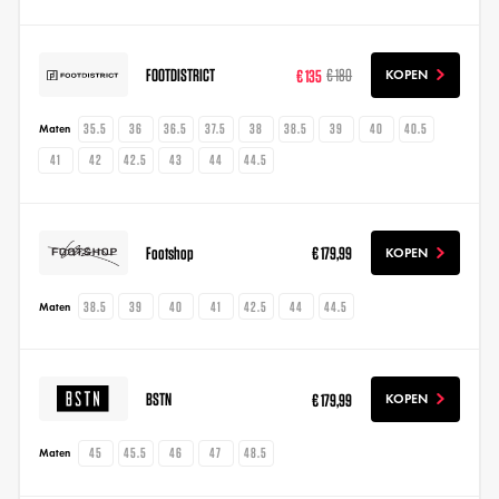
FOOTDISTRICT
€ 135
€ 180
KOPEN
35.5
36
36.5
37.5
38
38.5
39
40
40.5
Maten
41
42
42.5
43
44
44.5
Footshop
€ 179,99
KOPEN
38.5
39
40
41
42.5
44
44.5
Maten
BSTN
€ 179,99
KOPEN
45
45.5
46
47
48.5
Maten