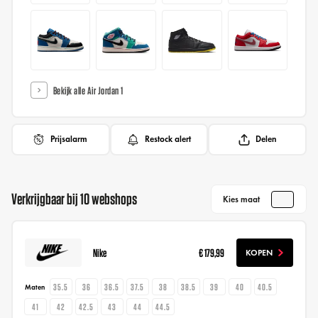
Bekijk alle Air Jordan 1
Prijsalarm
Restock alert
Delen
Verkrijgbaar bij 10 webshops
Kies maat
Nike
€ 179,99
KOPEN
35.5
36
36.5
37.5
38
38.5
39
40
40.5
Maten
41
42
42.5
43
44
44.5