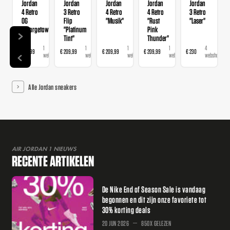
Jordan
Jordan
Jordan
Jordan
Jordan
4 Retro
3 Retro
4 Retro
4 Retro
3 Retro
OG
Flip
"Musik"
"Rust
"Laser"
"Georgetown"
"Platinum
Pink
Tint"
Thunder"
1
1
1
1
4
€ 209,99
€ 209,99
€ 209,99
€ 209,99
€ 230
€
webshop
webshop
webshop
webshop
webshops
Alle Jordan sneakers
AIR JORDAN 1 NIEUWS
RECENTE ARTIKELEN
De Nike End of Season Sale is vandaag
begonnen en dit zijn onze favoriete tot
30% korting deals
20 JUN 2026
850X GELEZEN