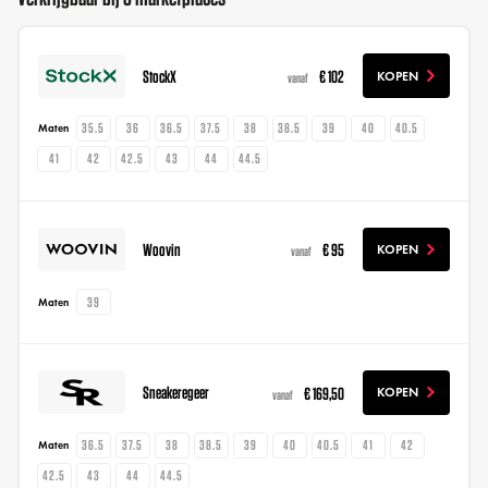
StockX
€ 102
KOPEN
vanaf
35.5
36
36.5
37.5
38
38.5
39
40
40.5
Maten
41
42
42.5
43
44
44.5
Woovin
€ 95
KOPEN
vanaf
39
Maten
Sneakeregeer
€ 169,50
KOPEN
vanaf
36.5
37.5
38
38.5
39
40
40.5
41
42
Maten
42.5
43
44
44.5