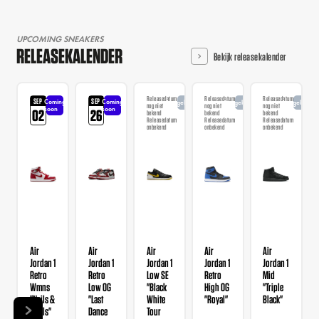
UPCOMING SNEAKERS
RELEASEKALENDER
Bekijk releasekalender
Releasedatum
Releasedatum
Releasedatum
SEP
SEP
Coming
Coming
Aangekondigd
Aangekondigd
Aangekondi
nog niet
nog niet
nog niet
soon
soon
02
26
bekend
bekend
bekend
Releasedatum
Releasedatum
Releasedatum
onbekend
onbekend
onbekend
Air
Air
Air
Air
Air
Jordan 1
Jordan 1
Jordan 1
Jordan 1
Jordan 1
Retro
Retro
Low SE
Retro
Mid
Wmns
Low OG
"Black
High OG
"Triple
"Nails &
"Last
White
"Royal"
Black"
Grails"
Dance
Tour