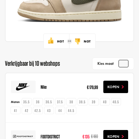
HOT
NOT
Verkrijgbaar bij 10 webshops
Kies maat
Nike
€ 179,99
KOPEN
35.5
36
36.5
37.5
38
38.5
39
40
40.5
Maten
41
42
42.5
43
44
44.5
FOOTDISTRICT
€ 135
€ 180
KOPEN