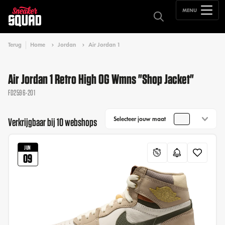
MENU
Terug
Home
Jordan
Air Jordan 1
Air Jordan 1 Retro High OG Wmns "Shop Jacket"
FD2596-201
Selecteer jouw maat
Verkrijgbaar bij 10 webshops
JUN
09