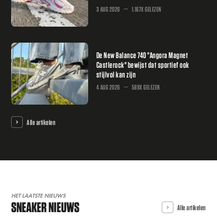
3 AUG 2026
1.167X GELEZEN
De New Balance 740 "Angora Magnet
Castlerock" bewijst dat sportief ook
stijlvol kan zijn
4 AUG 2026
589X GELEZEN
Alle artikelen
HET LAATSTE NIEUWS
SNEAKER NIEUWS
Alle artikelen