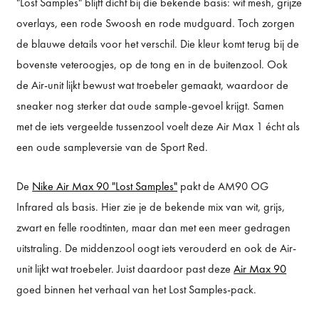
"Lost Samples" blijft dicht bij die bekende basis: wit mesh, grijze
overlays, een rode Swoosh en rode mudguard. Toch zorgen
de blauwe details voor het verschil. Die kleur komt terug bij de
bovenste veteroogjes, op de tong en in de buitenzool. Ook
de Air-unit lijkt bewust wat troebeler gemaakt, waardoor de
sneaker nog sterker dat oude sample-gevoel krijgt. Samen
met de iets vergeelde tussenzool voelt deze Air Max 1 écht als
een oude sampleversie van de Sport Red.
De
Nike Air Max 90 "Lost Samples"
pakt de AM90 OG
Infrared als basis. Hier zie je de bekende mix van wit, grijs,
zwart en felle roodtinten, maar dan met een meer gedragen
uitstraling. De middenzool oogt iets verouderd en ook de Air-
unit lijkt wat troebeler. Juist daardoor past deze
Air Max 90
goed binnen het verhaal van het Lost Samples-pack.