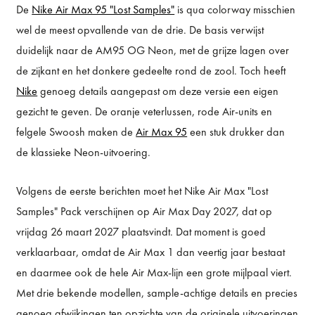
De
Nike Air Max 95 "Lost Samples"
is qua colorway misschien
wel de meest opvallende van de drie. De basis verwijst
duidelijk naar de AM95 OG Neon, met de grijze lagen over
de zijkant en het donkere gedeelte rond de zool. Toch heeft
Nike
genoeg details aangepast om deze versie een eigen
gezicht te geven. De oranje veterlussen, rode Air-units en
felgele Swoosh maken de
Air Max 95
een stuk drukker dan
de klassieke Neon-uitvoering.
Volgens de eerste berichten moet het Nike Air Max "Lost
Samples" Pack verschijnen op Air Max Day 2027, dat op
vrijdag 26 maart 2027 plaatsvindt. Dat moment is goed
verklaarbaar, omdat de Air Max 1 dan veertig jaar bestaat
en daarmee ook de hele Air Max-lijn een grote mijlpaal viert.
Met drie bekende modellen, sample-achtige details en precies
genoeg afwijkingen ten opzichte van de originele uitvoeringen