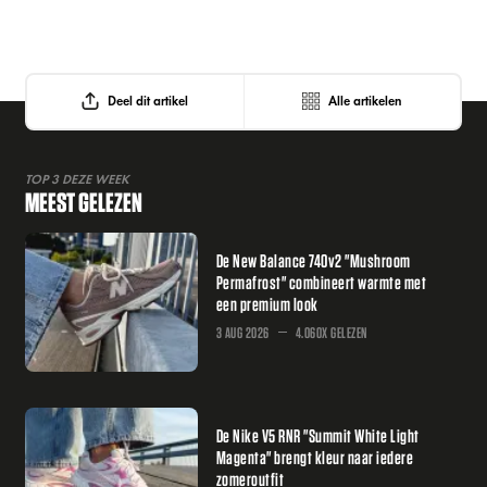
Deel dit artikel
Alle artikelen
TOP 3 DEZE WEEK
MEEST GELEZEN
De New Balance 740v2 "Mushroom
Permafrost" combineert warmte met
een premium look
3 AUG 2026
4.060X GELEZEN
De Nike V5 RNR "Summit White Light
Magenta" brengt kleur naar iedere
zomeroutfit