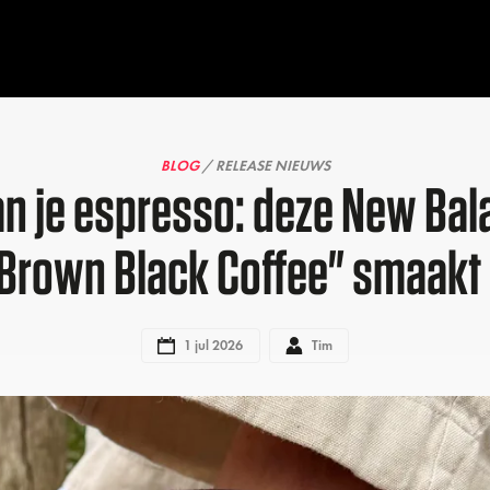
BLOG
/ RELEASE NIEUWS
an je espresso: deze New Ba
Brown Black Coffee" smaakt
1 jul 2026
Tim