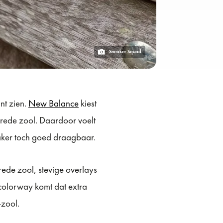
Sneaker Squad
nt zien.
New Balance
kiest
brede zool. Daardoor voelt
neaker toch goed draagbaar.
ede zool, stevige overlays
colorway komt dat extra
zool.