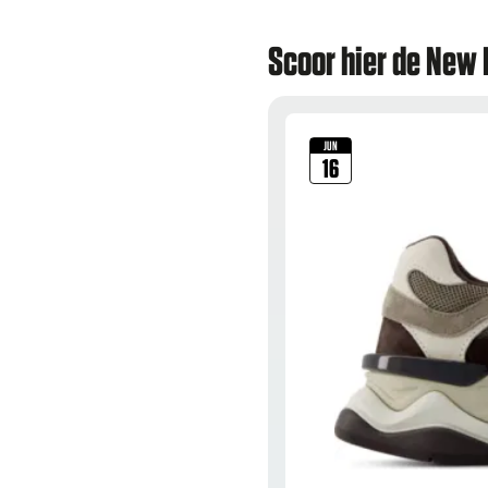
Scoor hier de New
JUN
16