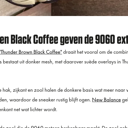
en Black Coffee geven de 9060 ext
Thunder Brown Black Coffee"
draait het vooral om de combin
is bestaat uit donker mesh, met daarover suède overlays in T
e hak, zijkant en zool halen de donkere basis wat meer naar 
uden, waardoor de sneaker rustig blijft ogen.
New Balance
geb
kant net wat lichter wordt.
de zool die de
9060
meteen herkenbaar maakt. De zool geb