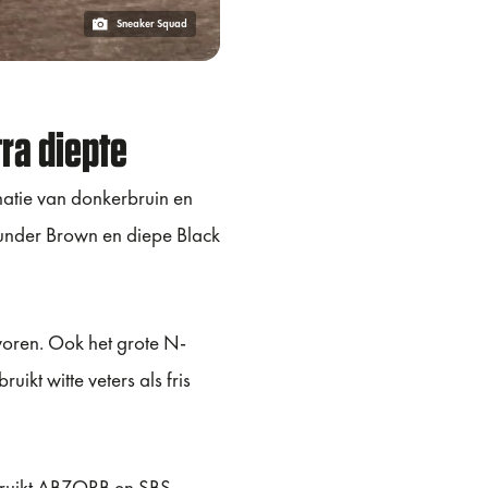
Sneaker Squad
ra diepte
atie van donkerbruin en
hunder Brown en diepe Black
voren. Ook het grote N-
ruikt witte veters als fris
ruikt ABZORB en SBS-