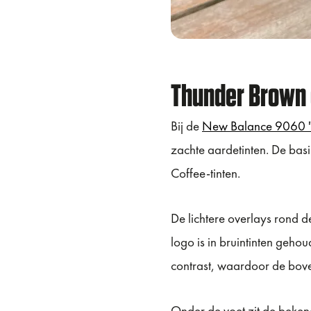
Thunder Brown 
Bij de
New Balance 9060 "
zachte aardetinten. De bas
Coffee-tinten.
De lichtere overlays rond d
logo is in bruintinten geho
contrast, waardoor de boven
Onder de voet zit de beken