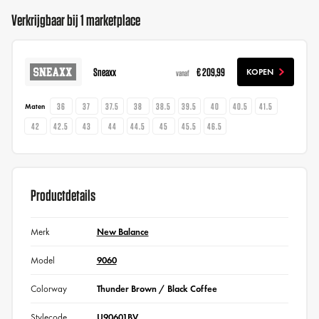
Verkrijgbaar bij 1 marketplace
Sneaxx
€ 209,99
KOPEN
vanaf
36
37
37.5
38
38.5
39.5
40
40.5
41.5
Maten
42
42.5
43
44
44.5
45
45.5
46.5
Productdetails
Merk
New Balance
Model
9060
Colorway
Thunder Brown / Black Coffee
Stylecode
U90601BV