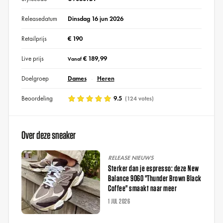
Releasedatum
Dinsdag 16 jun 2026
Retailprijs
€ 190
Live prijs
€ 189,99
Vanaf
Doelgroep
Dames
Heren
Beoordeling
9.5
(124 votes)
Over deze sneaker
RELEASE NIEUWS
Sterker dan je espresso: deze New
Balance 9060 "Thunder Brown Black
Coffee" smaakt naar meer
1 JUL 2026