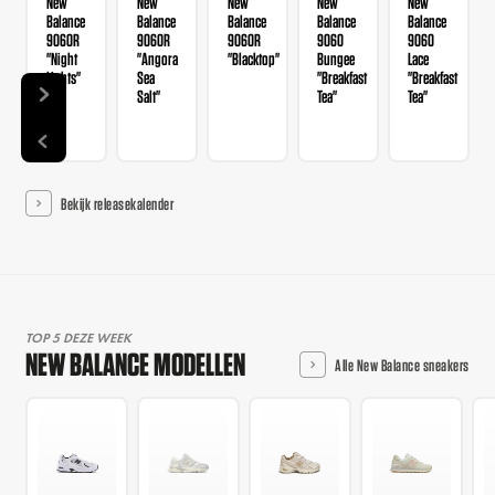
New
New
New
New
New
Balance
Balance
Balance
Balance
Balance
9060R
9060R
9060R
9060
9060
"Night
"Angora
"Blacktop"
Bungee
Lace
Lights"
Sea
"Breakfast
"Breakfast
Salt"
Tea"
Tea"
Bekijk releasekalender
TOP 5 DEZE WEEK
NEW BALANCE MODELLEN
Alle New Balance sneakers