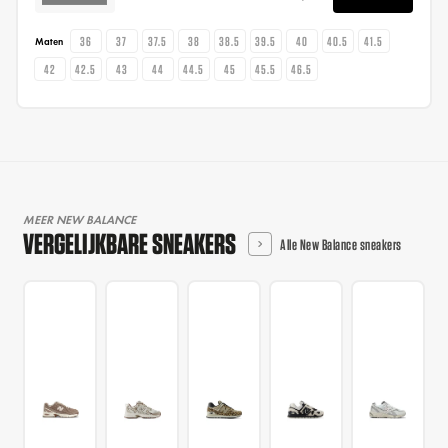
36
37
37.5
38
38.5
39.5
40
40.5
41.5
Maten
42
42.5
43
44
44.5
45
45.5
46.5
MEER NEW BALANCE
VERGELIJKBARE SNEAKERS
Alle New Balance sneakers