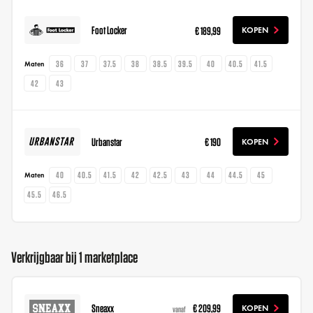
Foot Locker
€ 189,99
KOPEN
36
37
37.5
38
38.5
39.5
40
40.5
41.5
Maten
42
43
Urbanstar
€ 190
KOPEN
40
40.5
41.5
42
42.5
43
44
44.5
45
Maten
45.5
46.5
Verkrijgbaar bij 1 marketplace
Sneaxx
€ 209,99
KOPEN
vanaf