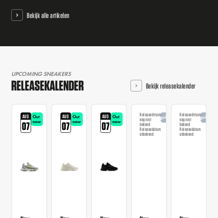
Bekijk alle artikelen
UPCOMING SNEAKERS
RELEASEKALENDER
Bekijk releasekalender
Releasedatum
Releasedatum
AUG
AUG
AUG
Out
Out
Out
Aangekondigd
Aangekondi
nog niet
nog niet
now
now
now
07
07
07
bekend
bekend
Releasedatum
Releasedatum
onbekend
onbekend