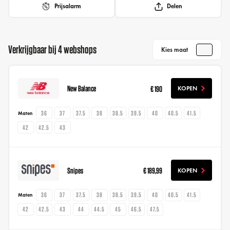
Prijsalarm
Delen
Verkrijgbaar bij 4 webshops
Kies maat
New Balance
€ 190
KOPEN
36
37
37.5
38
38.5
39.5
40
40.5
41.5
Maten
42
42.5
43
Snipes
€ 189,99
KOPEN
36
37
37.5
38
38.5
39.5
40
40.5
41.5
Maten
42
42.5
43
44
44.5
45
46.5
47.5