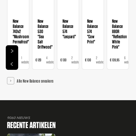
New
New
New
New
New
Balance
Balance
Balance
Balance
Balance
740v2
530
574
574
880R
"Mushroom
"Sea
"Leopard"
"Cow
"Reflection
Permafrost"
Salt
Print"
White
Driftwood"
Pink"
1
4
2
2
6
€ 120
€ 120
€ 130
€ 130
€ 139,95
€ 
webshop
webshops
webshops
webshops
webshops
Alle New Balance sneakers
9060 NIEUWS
RECENTE ARTIKELEN