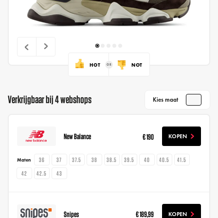
HOT
NOT
Verkrijgbaar bij 4 webshops
Kies maat
New Balance
€ 190
KOPEN
36
37
37.5
38
38.5
39.5
40
40.5
41.5
Maten
42
42.5
43
Snipes
€ 189,99
KOPEN