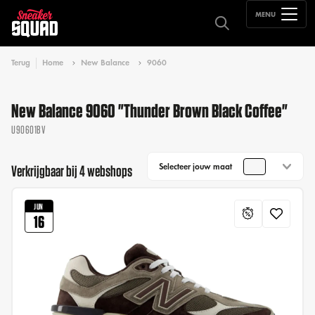
MENU
Terug
Home
New Balance
9060
New Balance 9060 "Thunder Brown Black Coffee"
U90601BV
Selecteer jouw maat
Verkrijgbaar bij 4 webshops
JUN
16