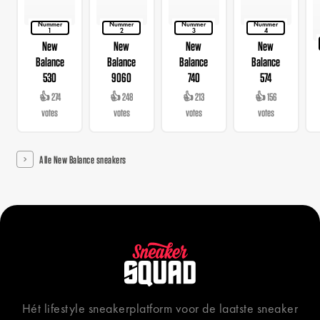
Nummer
Nummer
Nummer
Nummer
1
2
3
4
New
New
New
New
Balance
Balance
Balance
Balance
530
9060
740
574
👍 274
👍 248
👍 213
👍 156
votes
votes
votes
votes
Alle New Balance sneakers
Hét lifestyle sneakerplatform voor de laatste sneaker