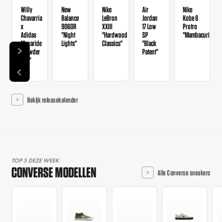
Willy
New
Nike
Air
Nike
Chavarria
Balance
LeBron
Jordan
Kobe 8
x
9060R
XXIII
17 Low
Protro
Adidas
"Night
"Hardwood
SP
"Mambacurial"
Megaride
Lights"
Classics"
"Black
"Powder
Patent"
Red"
Bekijk releasekalender
TOP 5 DEZE WEEK
CONVERSE MODELLEN
Alle Converse sneakers