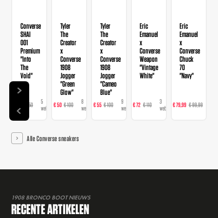
Converse
Tyler
Tyler
Eric
Eric
SHAI
The
The
Emanuel
Emanuel
001
Creator
Creator
x
x
Premium
x
x
Converse
Converse
"Into
Converse
Converse
Weapon
Chuck
The
1908
1908
"Vintage
70
Void"
Jogger
Jogger
White"
"Navy"
"Green
"Cameo
Glow"
Blue"
5
8
9
3
3
€ 98
€ 150
€ 50
€ 100
€ 55
€ 100
€ 72
€ 110
€ 79,99
€ 99,99
€
webshops
webshops
webshops
webshops
web
Alle Converse sneakers
1908 BRONCO BOOT NIEUWS
RECENTE ARTIKELEN