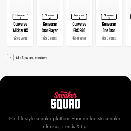
Nummer
Nummer
Nummer
Nummer
1
2
3
4
Converse
Converse
Converse
Converse
All Star OX
Star Player
ERX 260
One Star
👍 0 votes
👍 0 votes
👍 0 votes
👍 0 votes
Alle Converse sneakers
Hét lifestyle sneakerplatform voor de laatste sneaker
releases, trends & tips.