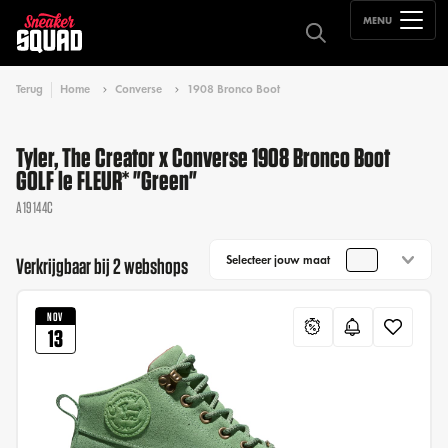
MENU
Terug
Home
Converse
1908 Bronco Boot
Tyler, The Creator x Converse 1908 Bronco Boot
GOLF le FLEUR* "Green"
A19144C
Selecteer jouw maat
Verkrijgbaar bij 2 webshops
NOV
13