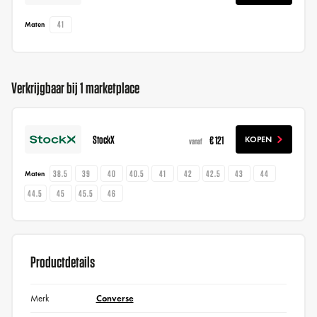
41
Maten
Verkrijgbaar bij 1 marketplace
StockX
€ 121
KOPEN
vanaf
38.5
39
40
40.5
41
42
42.5
43
44
Maten
44.5
45
45.5
46
Productdetails
Merk
Converse