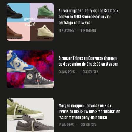
Nu verkrijgbaar: de Tyler, The Creator x
Converse 1908 Bronco Boot in vier
herfstige colorways
14 NOV 2025
81X GELEZEN
Stranger Things en Converse droppen
op 4 december de Chuck 70 en Weapon
24 NOV 2025
125X GELEZEN
Morgen droppen Converse en Rick
Owens de DRKSHDW One Star "Drkdst" en
"Acid" met een pony-hair finish
17 NOV 2025
25X GELEZEN