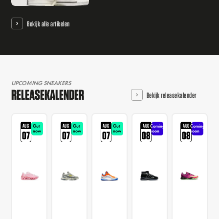
Bekijk alle artikelen
UPCOMING SNEAKERS
RELEASEKALENDER
Bekijk releasekalender
AUG
AUG
AUG
AUG
AUG
Out
Out
Out
Coming
Coming
now
now
now
soon
soon
07
07
07
08
08