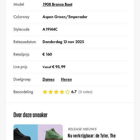
Model
1908 Bronco Boot
Colorway
Aspen Green/Emperador
Stylecode
A19144C
Releasedatum
Donderdag 13 nov 2025
Retailprijs
€ 160
Live prijs
€ 95,99
Vanaf
Doelgroep
Dames
Heren
Beoordeling
6.7
(3 votes)
Over deze sneaker
RELEASE NIEUWS
Nu verkrijgbaar: de Tyler, The