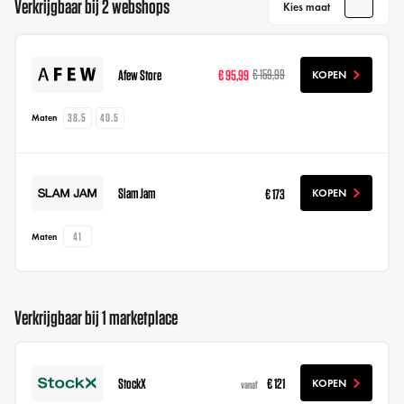
Verkrijgbaar bij 2 webshops
Kies maat
Afew Store
€ 95,99
€ 159,99
KOPEN
38.5
40.5
Maten
Slam Jam
€ 173
KOPEN
41
Maten
Verkrijgbaar bij 1 marketplace
StockX
€ 121
KOPEN
vanaf