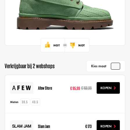
HOT
NOT
Verkrijgbaar bij 2 webshops
Kies maat
Afew Store
€ 95,99
€ 159,99
KOPEN
38.5
40.5
Maten
Slam Jam
€ 173
KOPEN