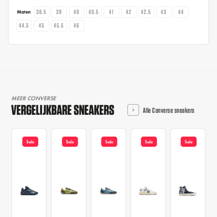
38.5
39
40
40.5
41
42
42.5
43
44
Maten
44.5
45
45.5
46
MEER CONVERSE
VERGELIJKBARE SNEAKERS
Alle Converse sneakers
Sale
Sale
Sale
Sale
Sale